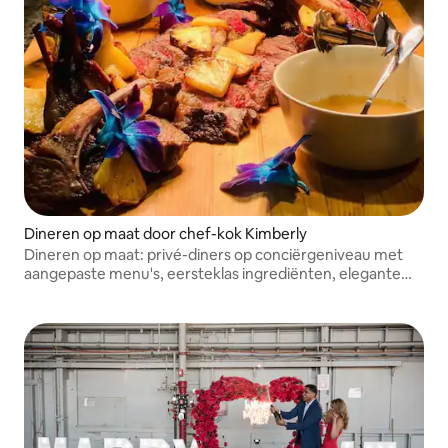
Dineren op maat door chef-kok Kimberly
Dineren op maat: privé-diners op conciërgeniveau met
aangepaste menu's, eersteklas ingrediënten, elegante
presentatie en discrete service voor klanten die waarde
hechten aan stille luxe en onberispelijke uitvoering.
Bespaar 50 % NYHOST50