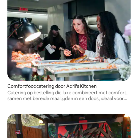
Comfortfoodcatering door Adrii's Kitchen
Catering op bestelling die luxe combineert met comfort,
samen met bereide maaltijden in een doos, ideaal voor
voorbereide maaltijden of een soepel werkevenement.
Verfijnde smaken, naadloze service en heerlijk eten om
te onthouden.