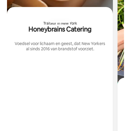
Traiteur in New York
Honeybrains Catering
Voedsel voor lichaam en geest, dat New Yorkers
al sinds 2016 van brandstof voorziet.
B
Gen
zo
ha