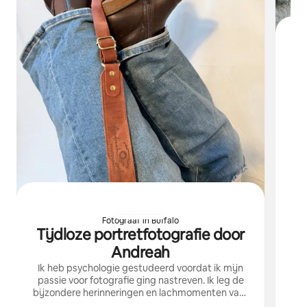
ge
Fotograaf in Buffalo
Tijdloze portretfotografie door
Andreah
Ik heb psychologie gestudeerd voordat ik mijn
passie voor fotografie ging nastreven. Ik leg de
bijzondere herinneringen en lachmomenten vast
voor gezinsgroepen van 2 tot 10 personen.