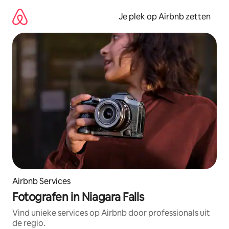
Ga
direct
Je plek op Airbnb zetten
naar
inhoud
Airbnb Services
Fotografen in Niagara Falls
Vind unieke services op Airbnb door professionals uit
de regio.