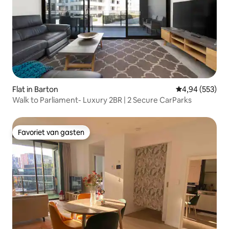
Flat in Barton
Gemiddelde beo
4,94 (553)
Walk to Parliament- Luxury 2BR | 2 Secure CarParks
Favoriet van gasten
Favoriet van gasten