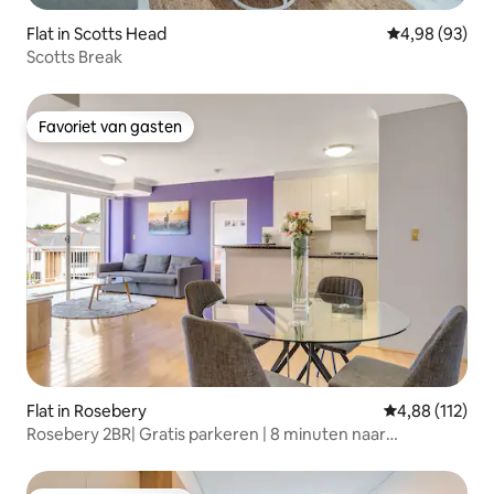
Flat in Scotts Head
Gemiddelde be
4,98 (93)
Scotts Break
Favoriet van gasten
Favoriet van gasten
Flat in Rosebery
Gemiddelde beo
4,88 (112)
Rosebery 2BR| Gratis parkeren | 8 minuten naar
Woolworths