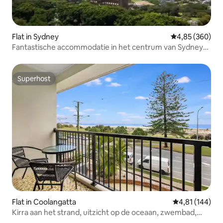
Flat in Sydney
Gemiddelde beo
4,85 (360)
Fantastische accommodatie in het centrum van Sydney
met uitzicht
Superhost
Superhost
Flat in Coolangatta
Gemiddelde beo
4,81 (144)
Kirra aan het strand, uitzicht op de oceaan, zwembad,
geschikt voor maximaal 5 personen