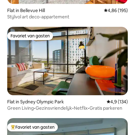
Flat in Bellevue Hill
Gemiddelde beo
4,86 (195)
Stijlvol art deco-appartement
Favoriet van gasten
Favoriet van gasten
Flat in Sydney Olympic Park
Gemiddelde be
4,9 (134)
Green Living•Gezinsvriendelijk•Netflix•Gratis parkeren
Favoriet van gasten
Topfavoriet van gasten