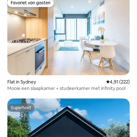
Favoriet van gasten
Favoriet van gasten
Flat in Sydney
Gemiddelde beo
4,91 (222)
Mooie een slaapkamer + studeerkamer met infinity pool
Superhost
Superhost