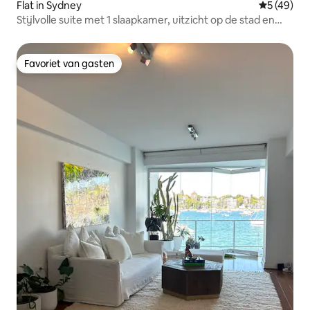
Flat in Sydney
Gemiddelde
5 (49)
Stijlvolle suite met 1 slaapkamer, uitzicht op de stad en
balkon
Favoriet van gasten
Favoriet van gasten