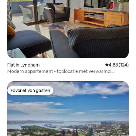
Flat in Lyneham
Gemiddelde beo
4,83 (124)
Modern appartement - toplocatie met verwarmd
zwembad
Favoriet van gasten
Favoriet van gasten