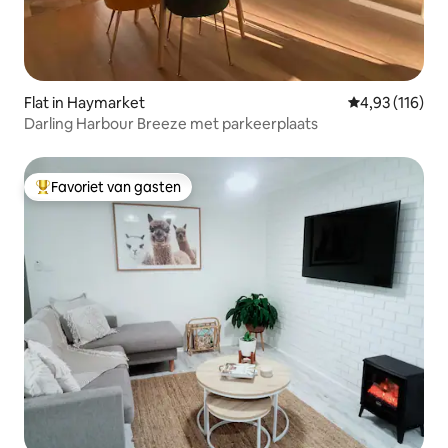
Flat in Haymarket
Gemiddelde beo
4,93 (116)
Darling Harbour Breeze met parkeerplaats
Favoriet van gasten
Topfavoriet van gasten