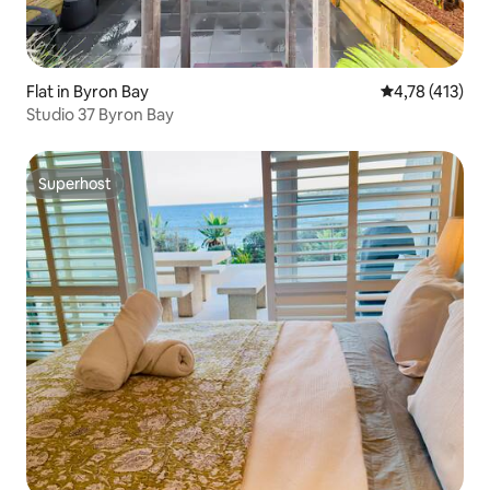
Flat in Byron Bay
Gemiddelde be
4,78 (413)
Studio 37 Byron Bay
Superhost
Superhost