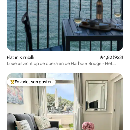
Flat in Kirribilli
Gemiddelde beo
4,82 (923)
Luxe uitzicht op de opera en de Harbour Bridge - Het
beste in Syd
Favoriet van gasten
Topfavoriet van gasten