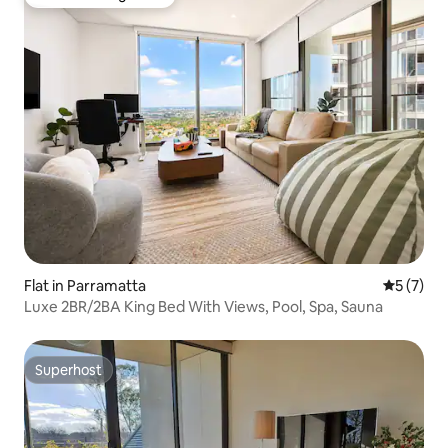
Favoriet van gasten
Flat in Parramatta
Gemiddeld
5 (7)
Luxe 2BR/2BA King Bed With Views, Pool, Spa, Sauna
Superhost
Superhost