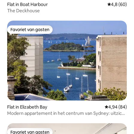
Flat in Boat Harbour
Gemiddelde b
4,8 (60)
The Deckhouse
Favoriet van gasten
Favoriet van gasten
Flat in Elizabeth Bay
Gemiddelde be
4,94 (84)
Modern appartement in het centrum van Sydney: uitzicht
op de haven en het zwembad
Favoriet van gasten