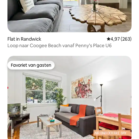
Flat in Randwick
Gemiddelde beo
4,97 (263)
Loop naar Coogee Beach vanaf Penny's Place U6
Favoriet van gasten
Favoriet van gasten