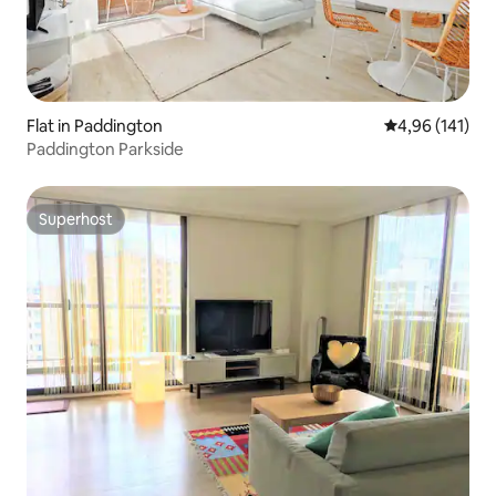
Flat in Paddington
Gemiddelde beo
4,96 (141)
Paddington Parkside
Superhost
Superhost