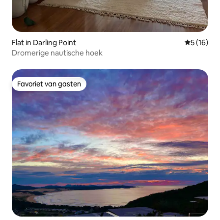
Flat in Darling Point
Gemiddelde
5 (16)
Dromerige nautische hoek
Favoriet van gasten
Favoriet van gasten