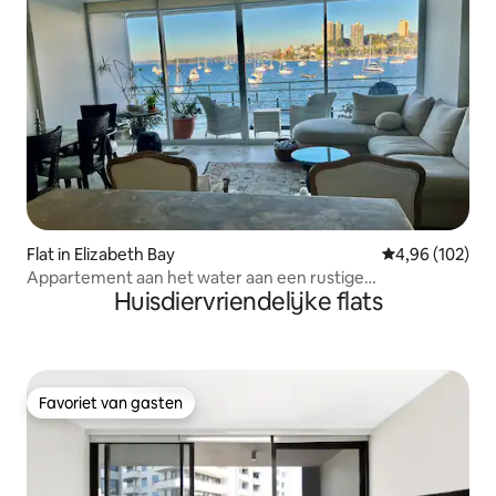
Flat in Elizabeth Bay
Gemiddelde beo
4,96 (102)
Appartement aan het water aan een rustige
Huisdiervriendelijke flats
doodlopende weg
Favoriet van gasten
Favoriet van gasten