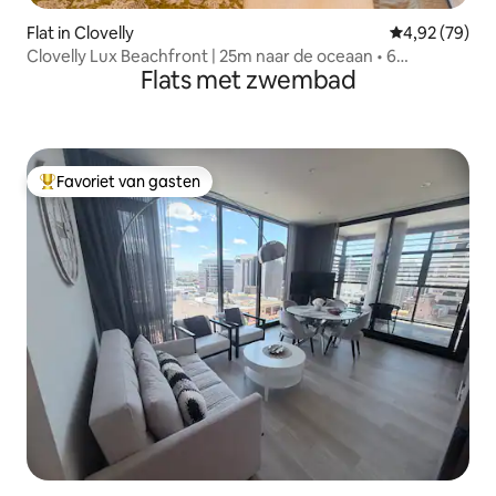
Flat in Clovelly
Gemiddelde be
4,92 (79)
Clovelly Lux Beachfront | 25m naar de oceaan • 6
Flats met zwembad
slaapplaatsen
Favoriet van gasten
Topfavoriet van gasten