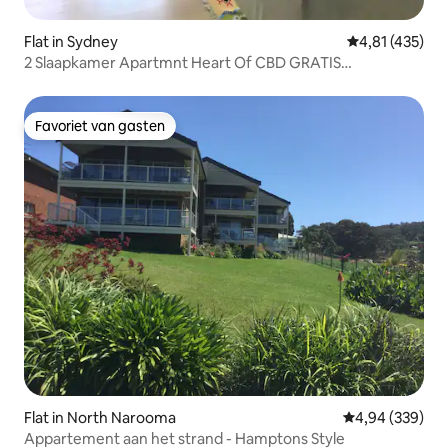
Flat in Sydney
Gemiddelde beo
4,81 (435)
2 Slaapkamer Apartmnt Heart Of CBD GRATIS
PARKEERPLAATS
Favoriet van gasten
Favoriet van gasten
Flat in North Narooma
Gemiddelde beo
4,94 (339)
Appartement aan het strand - Hamptons Style