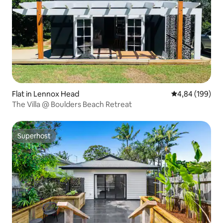
Flat in Lennox Head
Gemiddelde beo
4,84 (199)
The Villa @ Boulders Beach Retreat
Superhost
Superhost