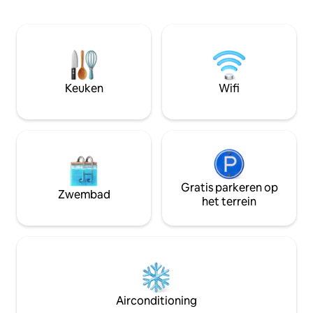
een onvergetelijk uitje. Reizen met een
droge rivier) of o
groep? We beheren meerdere
Geniet van een gez
eenheden in dit complex en zijn
prieel zitten of n
mogelijk in staat om groepen van 8-16
naar de oever van 
personen te ontvangen. Stuur ons een
wandeling. Ga na
bericht voor beschikbaarheid en
voor het diner en win
boeking met meerdere eenheden! 🏡
HUISDIEREN. Ja op WIFI, geweldige plek
Keuken
Wifi
Over de ruimte: Ruime woonkamer:
om de stekker uit
Geniet van een gezellige woonkamer,
halen. INST-A-GRAM
modern meubilair
@sunsetcabinwim
Gratis parkeren op
Zwembad
het terrein
Airconditioning