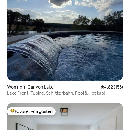
Woning in Canyon Lake
Gemiddelde beo
4,82 (155)
Lake Front, Tubing, Schlitterbahn, Pool & Hot tub!
Favoriet van gasten
Topfavoriet van gasten