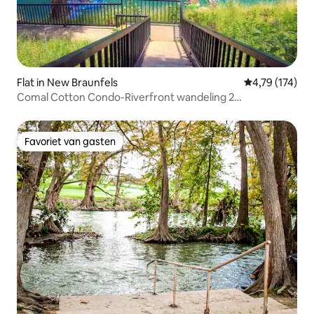
Flat in New Braunfels
Gemiddelde beo
4,79 (174)
Comal Cotton Condo-Riverfront wandeling 2
Schlitterbahn
Favoriet van gasten
Favoriet van gasten