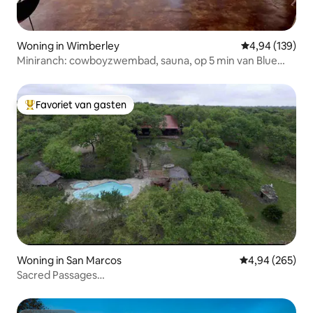
Woning in Wimberley
Gemiddelde beo
4,94 (139)
Miniranch: cowboyzwembad, sauna, op 5 min van Blue
Hole
Favoriet van gasten
Topfavoriet van gasten
Woning in San Marcos
Gemiddelde beo
4,94 (265)
Sacred Passages
Zwembad/bubbelbad/kapel/koikarpers/afgelegen/kunst