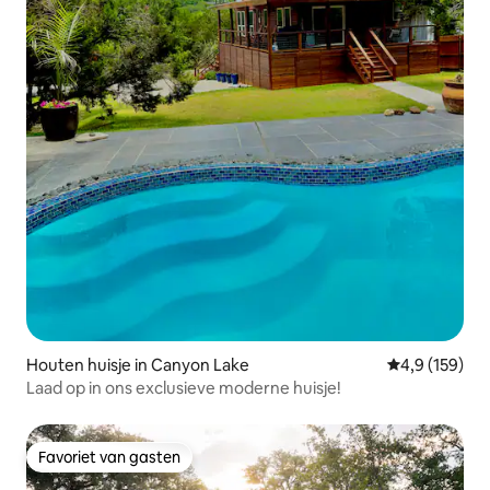
Houten huisje in Canyon Lake
Gemiddelde be
4,9 (159)
Laad op in ons exclusieve moderne huisje!
Favoriet van gasten
Favoriet van gasten