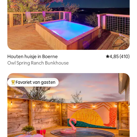
Houten huisje in Boerne
Gemiddelde beo
4,85 (410)
Owl Spring Ranch Bunkhouse
Favoriet van gasten
Topfavoriet van gasten