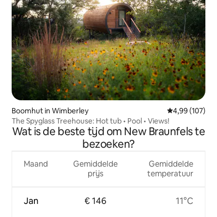
Boomhut in Wimberley
Gemiddelde beo
4,99 (107)
The Spyglass Treehouse: Hot tub • Pool • Views!
Wat is de beste tijd om New Braunfels te
bezoeken?
Maand
Gemiddelde
Gemiddelde
prijs
temperatuur
Jan
€ 146
11°C