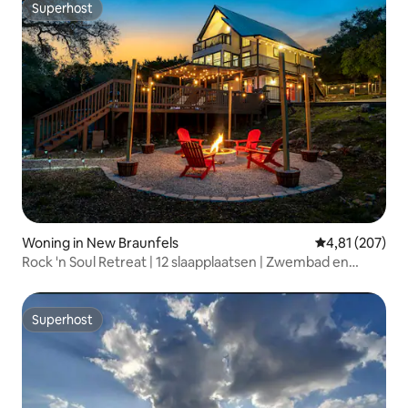
Superhost
Superhost
Woning in New Braunfels
Gemiddelde beo
4,81 (207)
Rock 'n Soul Retreat | 12 slaapplaatsen | Zwembad en
vuurplaats
Superhost
Superhost