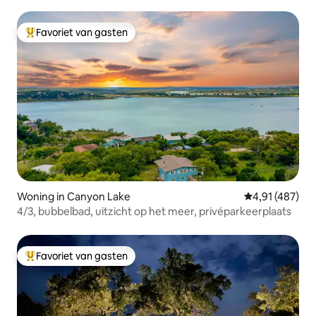
prachtige buitenruimte
Favoriet van gasten
Topfavoriet van gasten
Woning in Canyon Lake
Gemiddelde beo
4,91 (487)
4/3, bubbelbad, uitzicht op het meer, privéparkeerplaats
Favoriet van gasten
Topfavoriet van gasten