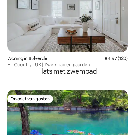
Woning in Bulverde
Gemiddelde beo
4,97 (120)
Hill Country LUX | Zwembad en paarden
Flats met zwembad
Favoriet van gasten
Favoriet van gasten