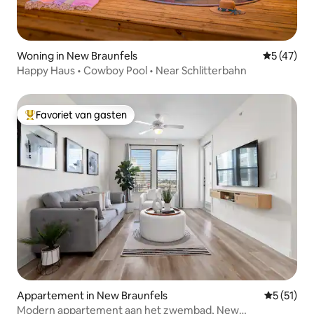
Woning in New Braunfels
Gemiddelde
5 (47)
Happy Haus • Cowboy Pool • Near Schlitterbahn
Favoriet van gasten
Topfavoriet van gasten
Appartement in New Braunfels
Gemiddeld
5 (51)
Modern appartement aan het zwembad, New