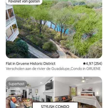
Favoriet van gasten
Favoriet van gasten
Flat in Gruene Historic District
Gemiddelde beo
4,97 (254)
Verscholen aan de rivier de Guadalupe,Condo in GRUENE
Superhost
Superhost