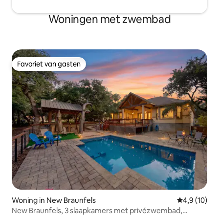
Woningen met zwembad
Favoriet van gasten
Favoriet van gasten
Woning in New Braunfels
Gemiddelde b
4,9 (10)
New Braunfels, 3 slaapkamers met privézwembad,