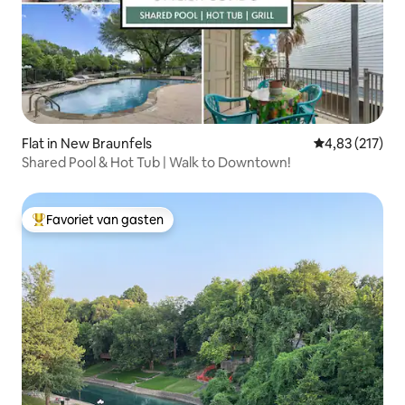
Flat in New Braunfels
Gemiddelde beo
4,83 (217)
Shared Pool & Hot Tub | Walk to Downtown!
Favoriet van gasten
Topfavoriet van gasten