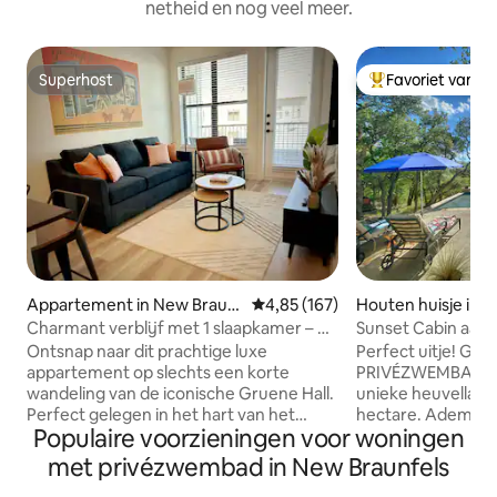
netheid en nog veel meer.
Superhost
Favoriet van g
Superhost
Topfavoriet van 
Appartement in New Braun
Gemiddelde beoordeling van 4,8
4,85 (167)
Houten huisje in 
fels
Charmant verblijf met 1 slaapkamer – op
Sunset Cabin aan 
wandelafstand van Gruene Hall, chique
Ontsnap naar dit prachtige luxe
Perfect uitje! Geniet van je eigen
buurt
appartement op slechts een korte
PRIVÉZWEMBAD en
wandeling van de iconische Gruene Hall.
unieke heuvelland
Perfect gelegen in het hart van het
hectare. Ademb
Populaire voorzieningen voor woningen
historische Gruene, biedt dit prachtig
zonsondergangen 
ingerichte appartement met 1
Drijf in het zwemb
met privézwembad in New Braunfels
slaapkamer alles wat je nodig hebt voor
uitzicht op de Bla