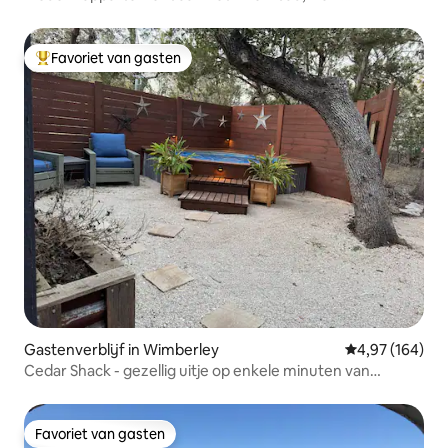
Braunfels/Gruene, Texas
Favoriet van gasten
Topfavoriet van gasten
Gastenverblijf in Wimberley
Gemiddelde beo
4,97 (164)
Cedar Shack - gezellig uitje op enkele minuten van
Wimberley
Favoriet van gasten
Favoriet van gasten