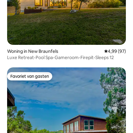
Woning in New Braunfels
Gemiddelde be
4,99 (97)
Luxe Retreat-Pool Spa-Gameroom-Firepit-Sleeps 12
Favoriet van gasten
Favoriet van gasten