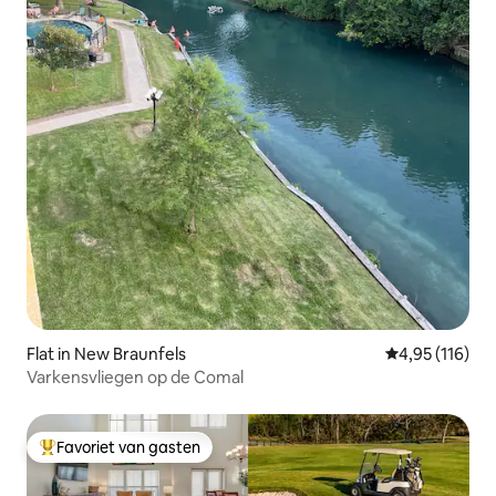
Flat in New Braunfels
Gemiddelde beo
4,95 (116)
Varkensvliegen op de Comal
Favoriet van gasten
Topfavoriet van gasten