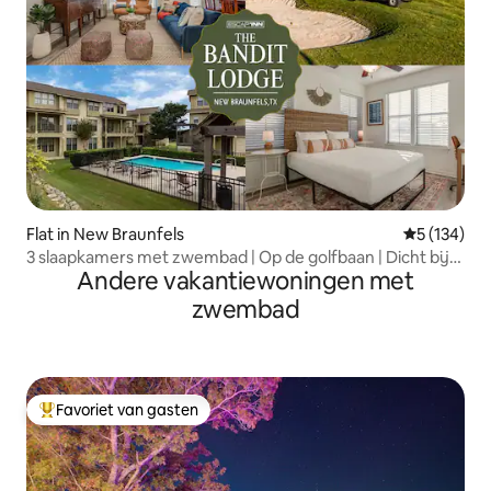
Flat in New Braunfels
Gemiddelde 
5 (134)
3 slaapkamers met zwembad | Op de golfbaan | Dicht bij
Andere vakantiewoningen met
tubing
zwembad
Favoriet van gasten
Topfavoriet van gasten