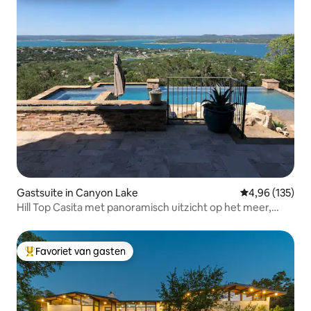
Gastsuite in Canyon Lake
Gemiddelde beo
4,96 (135)
Hill Top Casita met panoramisch uitzicht op het meer,
zwembad en spa
Favoriet van gasten
Topfavoriet van gasten