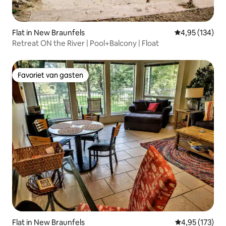
Flat in New Braunfels
Gemiddelde beo
4,95 (134)
Retreat ON the River | Pool+Balcony | Float
Favoriet van gasten
Favoriet van gasten
Flat in New Braunfels
Gemiddelde beo
4,95 (173)