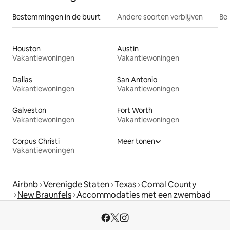
Bestemmingen in de buurt
Andere soorten verblijven
Bes
Houston
Austin
Vakantiewoningen
Vakantiewoningen
Dallas
San Antonio
Vakantiewoningen
Vakantiewoningen
Galveston
Fort Worth
Vakantiewoningen
Vakantiewoningen
Corpus Christi
Meer tonen
Vakantiewoningen
Airbnb
Verenigde Staten
Texas
Comal County
New Braunfels
Accommodaties met een zwembad