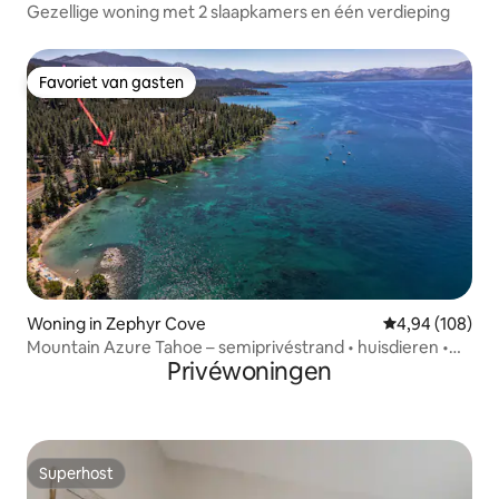
Gezellige woning met 2 slaapkamers en één verdieping
Favoriet van gasten
Favoriet van gasten
Woning in Zephyr Cove
Gemiddelde beo
4,94 (108)
Mountain Azure Tahoe – semiprivéstrand • huisdieren •
Privéwoningen
bubbelbad
Superhost
Superhost