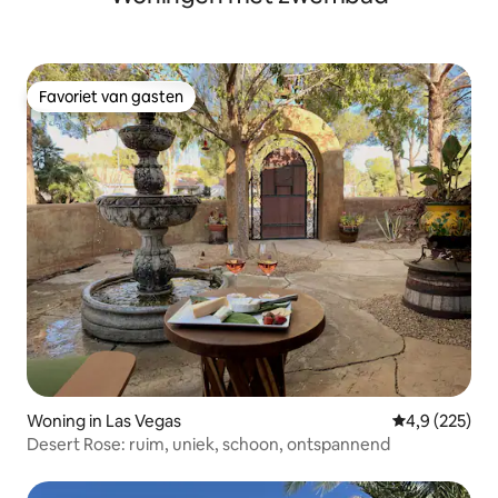
Favoriet van gasten
Favoriet van gasten
Woning in Las Vegas
Gemiddelde be
4,9 (225)
Desert Rose: ruim, uniek, schoon, ontspannend