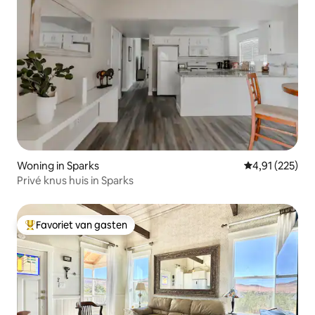
Woning in Sparks
Gemiddelde beo
4,91 (225)
Privé knus huis in Sparks
Favoriet van gasten
Topfavoriet van gasten