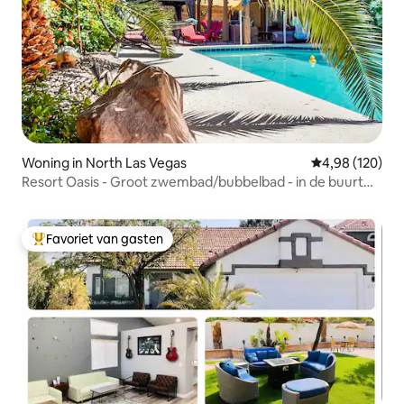
Woning in North Las Vegas
Gemiddelde beo
4,98 (120)
Resort Oasis - Groot zwembad/bubbelbad - in de buurt
van STRIP, Speedway
Favoriet van gasten
Topfavoriet van gasten