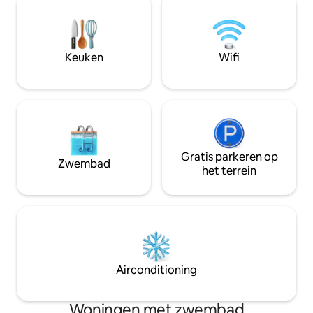
Vegas strip of Boulder City. De
ongeveer 60 mijl 
buitenruimte is voorzien van ligstoelen
Vegas en op 45 m
op een nieuw opgedoken zwembaddek,
Valley, gunstig ge
een buitentafel met een zithoek/ lounge
uitgestrekte uitg
Keuken
Wifi
op een overdekte patio. Bekijk details
Mojave-woestijn 
voor meer info.
Spring Mountains,
overvloed aan bui
Gratis parkeren op
Zwembad
het terrein
Airconditioning
Woningen met zwembad