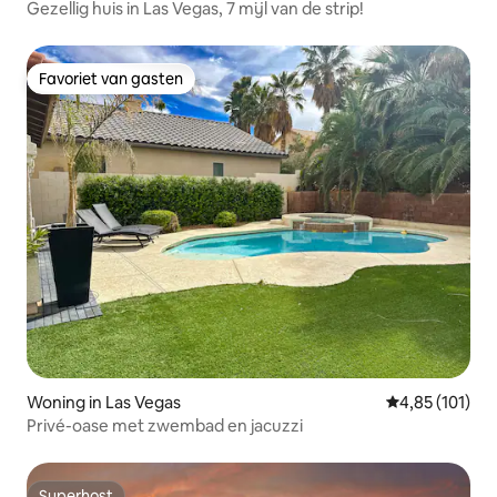
Gezellig huis in Las Vegas, 7 mijl van de strip!
Favoriet van gasten
Favoriet van gasten
Woning in Las Vegas
Gemiddelde beo
4,85 (101)
Privé-oase met zwembad en jacuzzi
Superhost