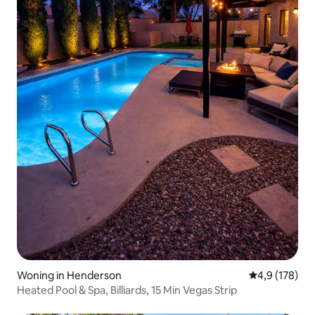
Woning in Henderson
Gemiddelde be
4,9 (178)
Heated Pool & Spa, Billiards, 15 Min Vegas Strip