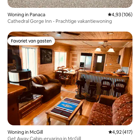
Woning in Panaca
Gemiddelde beo
4,93 (106)
Cathedral Gorge Inn - Prachtige vakantiewoning
Favoriet van gasten
Favoriet van gasten
Woning in McGill
Gemiddelde beo
4,92 (417)
Get Away Cabin-ervaring in McGill