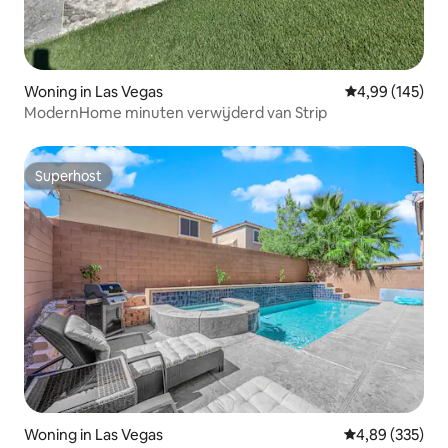
Woning in Las Vegas
Gemiddelde beo
4,99 (145)
ModernHome minuten verwijderd van Strip
Superhost
Superhost
Woning in Las Vegas
Gemiddelde beo
4,89 (335)