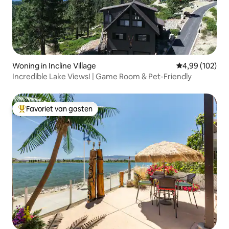
Woning in Incline Village
Gemiddelde beo
4,99 (102)
Incredible Lake Views! | Game Room & Pet-Friendly
Favoriet van gasten
Topfavoriet van gasten