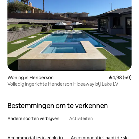
Woning in Henderson
Gemiddelde be
4,98 (60)
Volledig ingerichte Henderson Hideaway bij Lake LV
Bestemmingen om te verkennen
Andere soorten verblijven
Activiteiten
Accommodaties in ecolodges
Accommodaties nabij de skipiste