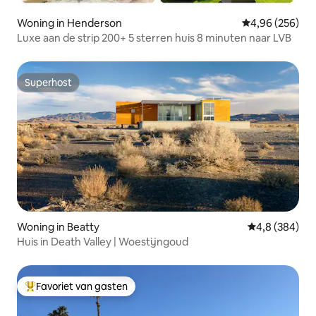
Woning in Henderson
Gemiddelde beo
4,96 (256)
Luxe aan de strip 200+ 5 sterren huis 8 minuten naar LVB
Superhost
Superhost
Woning in Beatty
Gemiddelde be
4,8 (384)
Huis in Death Valley | Woestijngoud
Favoriet van gasten
Topfavoriet van gasten