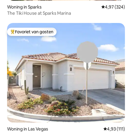
Woning in Sparks
Gemiddelde beo
4,97 (324)
The Tiki House at Sparks Marina
Favoriet van gasten
Topfavoriet van gasten
Woning in Las Vegas
Gemiddelde be
4,93 (111)