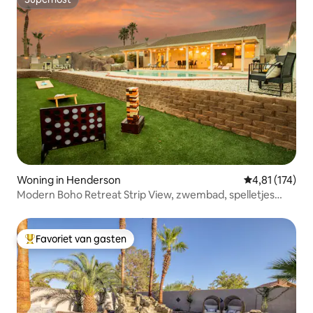
Superhost
Woning in Henderson
Gemiddelde be
4,81 (174)
Modern Boho Retreat Strip View, zwembad, spelletjes
4br/3b
Favoriet van gasten
Topfavoriet van gasten