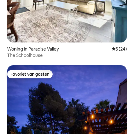
Woning in Paradise Valley
Gemiddelde
5 (24)
The Schoolhouse
Favoriet van gasten
Favoriet van gasten