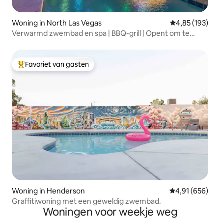
Woning in North Las Vegas
Gemiddelde beo
4,85 (193)
Verwarmd zwembad en spa | BBQ-grill | Opent om te
parkeren |
Favoriet van gasten
Topfavoriet van gasten
Woning in Henderson
Gemiddelde beo
4,91 (656)
Graffitiwoning met een geweldig zwembad.
Woningen voor weekje weg