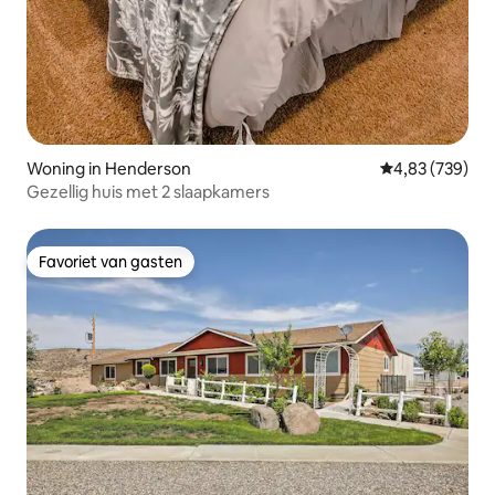
Woning in Henderson
Gemiddelde beo
4,83 (739)
Gezellig huis met 2 slaapkamers
Favoriet van gasten
Favoriet van gasten