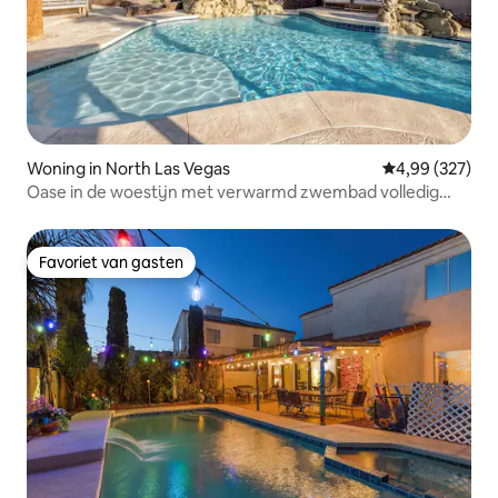
Woning in North Las Vegas
Gemiddelde beo
4,99 (327)
Oase in de woestijn met verwarmd zwembad volledig
gerenoveerd
Favoriet van gasten
Favoriet van gasten