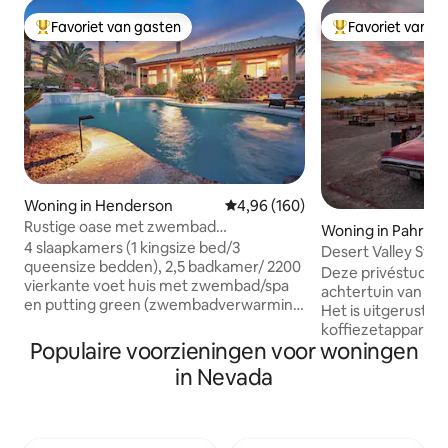
Favoriet van gasten
Favoriet van g
Topfavoriet van gasten
Topfavoriet van 
Woning in Henderson
Gemiddelde beoordeling van 4,9
4,96 (160)
Rustige oase met zwembad
Woning in Pahru
(verwarming extra) Spa/minigolf.
4 slaapkamers (1 kingsize bed/3
Desert Valley Stud
queensize bedden), 2,5 badkamer/ 2200
Deze privéstudio b
vierkante voet huis met zwembad/spa
achtertuin van ee
en putting green (zwembadverwarming
Het is uitgerust m
xtra). Speelkamer, goed gevulde
koffiezetapparaat,
keuken, woonkamer met 60inch smart-
Populaire voorzieningen voor woningen
minikoelkast, ma
tv, prachtig verwarmd zwembad en
speciale werkruim
in Nevada
ontspannende spa. Waterval en putting
grillruimte, honde
green helpen je te genieten van het
parkeerplaats, 
prachtige Henderson in het Mission Hills-
inloopdouche en g
gebied. 20 minuten rijden naar Las
en gezellig queensize bed