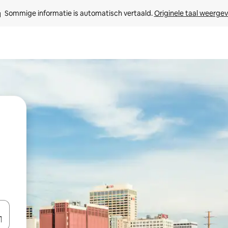
Sommige informatie is automatisch vertaald. 
Originele taal weerge
een keuze met je de pijltjestoetsen omhoog en omlaag, óf door te tikk