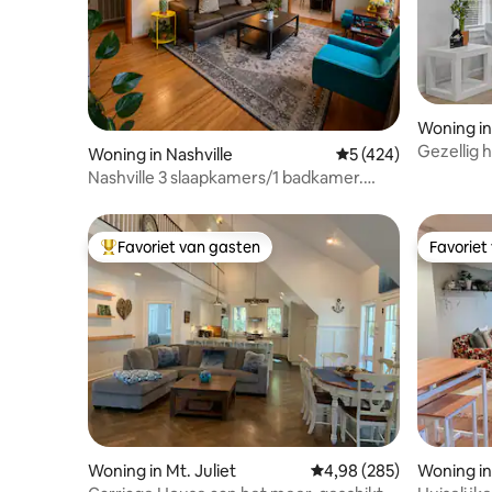
Woning in
Gezellig h
Woning in Nashville
Gemiddelde beoordel
5 (424)
Nashville 3 slaapkamers/1 badkamer.
Dicht bij Broadway en Opry
Favoriet van gasten
Favoriet
Topfavoriet van gasten
Favoriet
Woning in Mt. Juliet
Gemiddelde beoordeling
4,98 (285)
Woning in