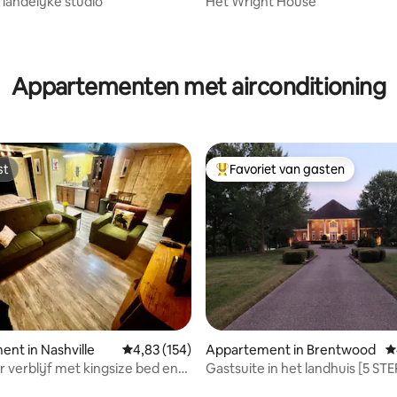
 landelijke studio
Het Wright House
Appartementen met airconditioning
st
Favoriet van gasten
st
Topfavoriet van gasten
 van 4,98 op 5, 113 recensies
nt in Nashville
Gemiddelde beoordeling van 4,83 op 5, 154 r
4,83 (154)
Appartement in Brentwood
G
r verblijf met kingsize bed en
Gastsuite in het landhuis [5 ST
keergelegenheid