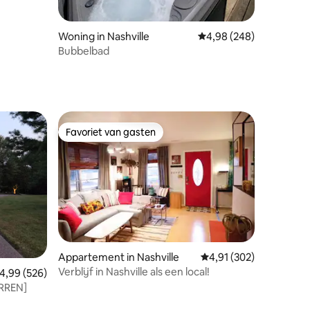
Woning in Nashville
Gemiddelde beoordeling
4,98 (248)
Bubbelbad
Favoriet van gasten
Favoriet van gasten
Appartement in Nashville
Gemiddelde beoordeling
4,91 (302)
Verblijf in Nashville als een local!
ecensies
emiddelde beoordeling van 4,99 op 5, 526 recensies
4,99 (526)
ERREN]