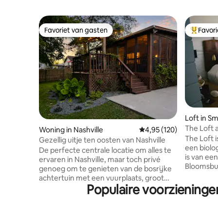
Favoriet van gasten
Favor
Favoriet van gasten
Topfavor
Loft in S
The Loft 
Woning in Nashville
Gemiddelde beoordeling
4,95 (120)
Nashville
The Loft 
Gezellig uitje ten oosten van Nashville
een biolo
De perfecte centrale locatie om alles te
is van ee
ervaren in Nashville, maar toch privé
Bloomsbur
genoeg om te genieten van de bosrijke
hectare 
achtertuin met een vuurplaats, groot
Tennessee
Populaire voorzieningen
afgeschermd in veranda + buiten
het centr
eethoek. Slechts 20 minuten van het
bed met u
centrum van Nashville, 15 minuten naar
door het 
de Opry en op 10 minuten rijden van het