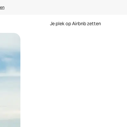
ven
Je plek op Airbnb zetten
en of swipen.