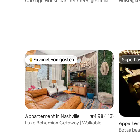
Carriage House aan het meer, geschikt
Huiselijke
voor 8 personen
Favoriet van gasten
Superho
Topfavoriet van gasten
Superho
Appartement in Nashville
Gemiddelde beoordeling
4,98 (113)
Luxe Bohemian Getaway | Walkable
Apparteme
Nations
Betaalbaa
privépar