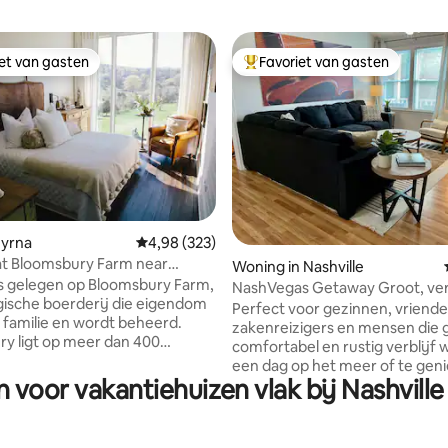
iet van gasten
Favoriet van gasten
iet van gasten
Topfavoriet van gasten
myrna
Gemiddelde beoordeling van 4,98 op 5, 323 r
4,98 (323)
at Bloomsbury Farm near
 van 4,95 op 5, 120 recensies
Woning in Nashville
is gelegen op Bloomsbury Farm,
NashVegas Getaway Groot, ver
gische boerderij die eigendom
privéterras aan het meer
Perfect voor gezinnen, vriende
n familie en wordt beheerd.
zakenreizigers en mensen die 
y ligt op meer dan 400
comfortabel en rustig verblijf w
landbouwgrond in Smyrna
een dag op het meer of te gen
, op slechts 35 minuten van
 voor vakantiehuizen vlak bij Nashvill
Nashville. Deze woning met éé
um van Nashville. Ontspan in
verdieping ligt dicht bij de luc
itzicht op de prachtige weide
tegenover het meer en op ong
raam van vloer tot plafond.
mijl van het centrum. Het besc