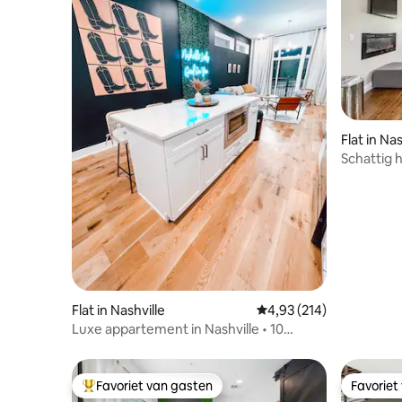
Flat in Nas
Schattig 
centrum
Flat in Nashville
Gemiddelde beoordeling
4,93 (214)
Luxe appartement in Nashville • 10
slaapplaatsen • 3 slaapkamers/3
badkamers
Favoriet van gasten
Favoriet
Topfavoriet van gasten
Favoriet