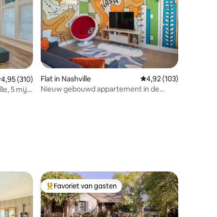
Flat in Nashville
Gemiddelde beoordeling
4,92 (103)
emiddelde beoordeling van 4,95 op 5, 310 recensies
4,95 (310)
Nieuw gebouwd appartement in de
e, 5 mijl
buurt van de luchthaven/het centrum
van Nashville!
ecensies
Favoriet van gasten
Topfavoriet van gasten