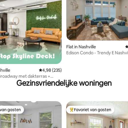
 van 4,95 op 5, 166 recensies
Flat in Nashville
G
Edison Condo - Trendy E Nashvill
naar het centrum
hville
Gemiddelde beoordeling van 4,98 op 5, 235 r
4,98 (235)
 Broadway met dakterras +
Gezinsvriendelijke woningen
p de skyline!
 van gasten
Favoriet van gasten
 van gasten
Topfavoriet van gasten