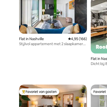
Flat in Nashville
Gemiddelde beoordeling
4,95 (166)
Stijlvol appartement met 2 slaapkamers
in The Gulch, zwembad, terras,
parkeergelegenheid
Flat in Nas
Dicht bij
uitzicht o
Favoriet van gasten
Favoriet
Topfavoriet van gasten
Favoriet