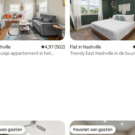
hville
Gemiddelde beoordeling van 4,97 op 5, 502 r
4,97 (502)
Flat in Nashville
G
huisje appartement in het
Trendy East Nashville in de buu
koffietentjes en het centrum
 van 4,93 op 5, 214 recensies
 van gasten
Favoriet van gasten
 van gasten
Favoriet van gasten