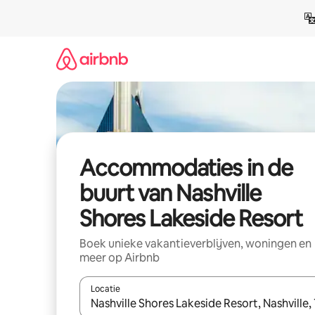
Ga
direct
naar
inhoud
Accommodaties in de
buurt van Nashville
Shores Lakeside Resort
Boek unieke vakantieverblijven, woningen en
meer op Airbnb
Locatie
Wanneer er resultaten beschikbaar zijn, maak je 