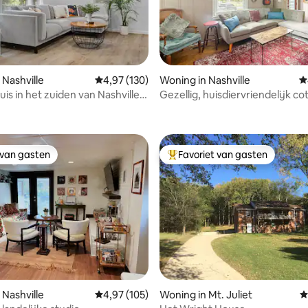
 Nashville
Gemiddelde beoordeling van 4,97 op 5, 130 r
4,97 (130)
Woning in Nashville
G
uis in het zuiden van Nashville
Gezellig, huisdiervriendelijk co
ing van 5 op 5, 424 recensies
6'->BNA, 10'->Broadway
dicht bij de luchthaven
 van gasten
Favoriet van gasten
 van gasten
Topfavoriet van gasten
 van 4,98 op 5, 285 recensies
 Nashville
Gemiddelde beoordeling van 4,97 op 5, 105 r
4,97 (105)
Woning in Mt. Juliet
G