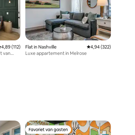
ecensies
emiddelde beoordeling van 4,89 op 5, 112 recensies
4,89 (112)
Flat in Nashville
Gemiddelde beoordeling
4,94 (322)
rt van
Luxe appartement in Melrose
Favoriet van gasten
Favoriet van gasten