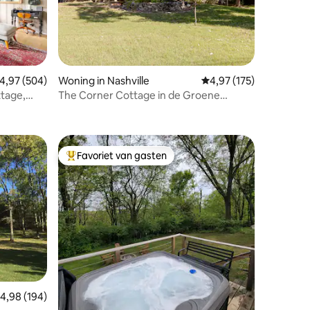
ecensies
emiddelde beoordeling van 4,97 op 5, 504 recensies
4,97 (504)
Woning in Nashville
Gemiddelde beoordelin
4,97 (175)
ttage,
The Corner Cottage in de Groene
Heuvels
Favoriet van gasten
Topfavoriet van gasten
ecensies
emiddelde beoordeling van 4,98 op 5, 194 recensies
4,98 (194)