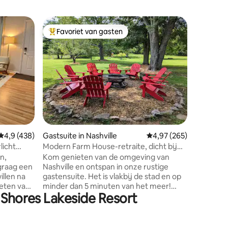
Woning in
Favoriet van gasten
Favorie
Topfavoriet van gasten
Favorie
Het bosh
The Fore
stedelijk 
aangepas
ecologis
terrein 
bomen en
om vuurp
beek en 
ecensies
pand te 
Gemiddelde beoordeling van 4,9 op 5, 438 recensies
4,9 (438)
Gastsuite in Nashville
Gemiddelde beoordeling
4,97 (265)
activitei
zonder verde
licht
Modern Farm House-retraite, dicht bij
minuten v
Nashville!
n,
Kom genieten van de omgeving van
minuten 
graag een
Nashville en ontspan in onze rustige
de lucht
illen na
gastensuite. Het is vlakbij de stad en op
centrum 
ieten van
minder dan 5 minuten van het meer!
e Shores Lakeside Resort
n
Haal alles uit het stadsleven, het leven in
hthaven,
het meer en ontspan rond het kampvuur
eveer 11
in een prachtige landelijke omgeving!
hikt over
Deze studio suite heeft Nashville