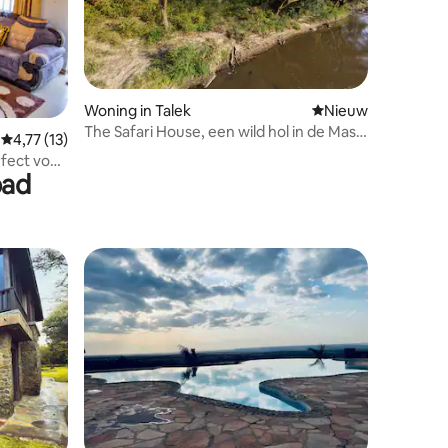
Woning in Talek
Nieuwe accommoda
Nieuw
The Safari House, een wild hol in de Masai
ecensies
Gemiddelde beoordeling van 4,77 op 5, 13 recensies
4,77 (13)
Mara
rfect voor
bad