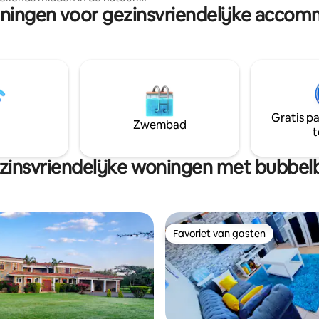
eningen voor gezinsvriendelijke accom
nterras is ideaal om naar de
kunt allerlei activiteiten onde
g te kijken, terwijl het privé-
wandelingen in de natuur, ont
d ruimte biedt om te
met neushoorns, wandelsafari'
n. Het huisje beschikt over
giraffen, de Maasai-cultuur en 
apkamers met eigen badkamer,
meer.
kachel en een gasbarbecue
llig binnen- en buitenleven.
ebben ook toegang tot de
Gratis p
ten van de Green Park Country
Zwembad
t
onder golf, tennis, een volledig
e fitnessruimte en een extra
embad.
zinsvriendelijke woningen met bubbel
Favoriet van gasten
Favoriet van gasten