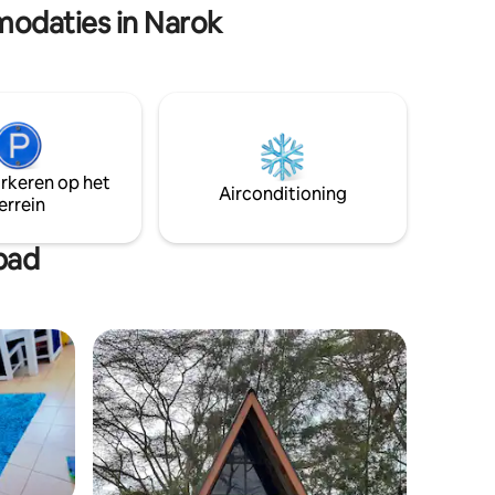
modaties in Narok
rnemen:
verharde C12. Meer ruimte nodig? We
moetingen
bieden ook 2 extra, volledig uitgeruste
s met
studio's (met 2 eenpersoonsbedden of 1
nog veel
kingsize bed) op hetzelfde beveiligde
terrein.
arkeren op het
Airconditioning
errein
bad