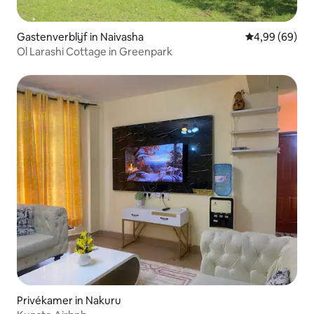
Gastenverblijf in Naivasha
Gemiddelde be
4,99 (69)
Ol Larashi Cottage in Greenpark
Privékamer in Nakuru