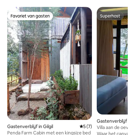
Favoriet van gasten
Superhost
Favoriet van gasten
Superhost
Gastenverblijf in
Gastenverblijf in Gilgil
Gemiddelde beoordeling va
5 (7)
Villa aan de oeve
Penda Farm Cabin met een kingsize bed
Waar het canvas v