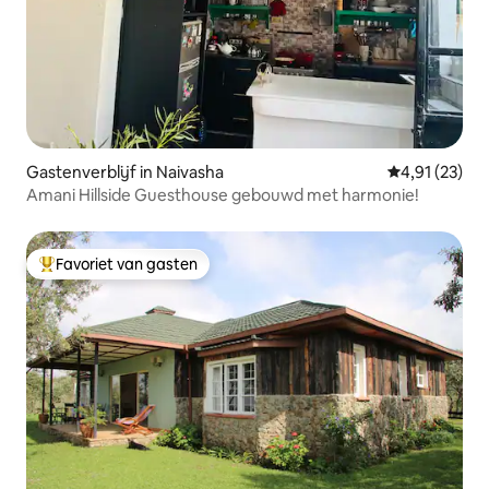
Gastenverblijf in Naivasha
Gemiddelde be
4,91 (23)
Amani Hillside Guesthouse gebouwd met harmonie!
Favoriet van gasten
Topfavoriet van gasten