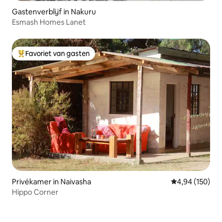
Gastenverblijf in Nakuru
Esmash Homes Lanet
Favoriet van gasten
Topfavoriet van gasten
Privékamer in Naivasha
Gemiddelde beo
4,94 (150)
Hippo Corner