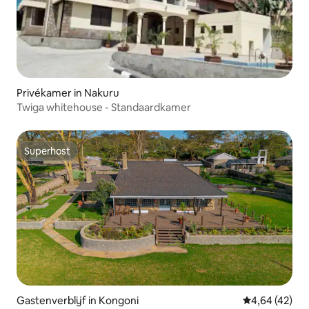
Privékamer in Nakuru
Twiga whitehouse - Standaardkamer
Superhost
Superhost
Gastenverblijf in Kongoni
Gemiddelde be
4,64 (42)