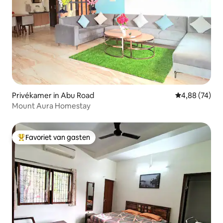
Privékamer in Abu Road
Gemiddelde be
4,88 (74)
Mount Aura Homestay
Favoriet van gasten
Topfavoriet van gasten