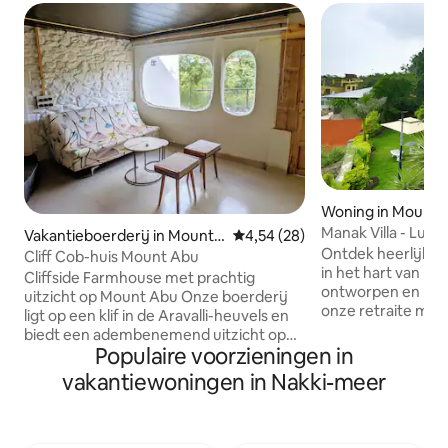
Woning in Mount 
Manak Villa - Lux
Vakantieboerderij in Mount
Gemiddelde beoordeling van 4,
4,54 (28)
Ontdek heerlijke l
Abu
Cliff Cob-huis Mount Abu
in het hart van Mo
Cliffside Farmhouse met prachtig
ontworpen en met 
uitzicht op Mount Abu Onze boerderij
onze retraite mo
ligt op een klif in de Aravalli-heuvels en
een prachtig uitzi
biedt een adembenemend uitzicht op
slaapkamers met 
Populaire voorzieningen in
de berg Abu door Franse en kolframen.
geniet van een vol
Omgeven door weelderige natuur, is het
vakantiewoningen in Nakki-meer
keuken en ontspan
een sereen toevluchtsoord dat rustieke
nabijgelegen bez
charme combineert met modern
zoals Nakki Lake e
comfort. Geniet van paardrijden op
deze villa perfect