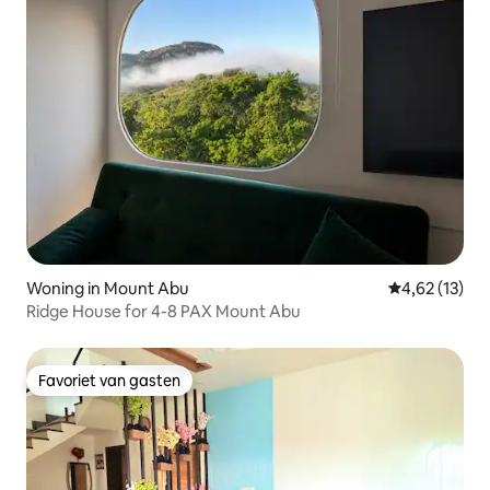
Woning in Mount Abu
Gemiddelde be
4,62 (13)
Ridge House for 4-8 PAX Mount Abu
Favoriet van gasten
Favoriet van gasten