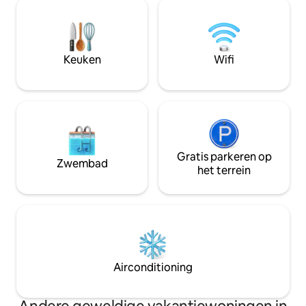
schilderachtige paden, geniet van
vrienden of koppel
heerlijke maaltijden met een
naar een weelderig
panoramisch uitzicht of kom gewoon tot
omgeving. Je Mo
rust. Onze boerderij belooft een unieke
droomvakantie beg
en onvergetelijke ervaring te midden
Keuken
Wifi
van de schoonheid van de bergen.
Gratis parkeren op
Zwembad
het terrein
Airconditioning