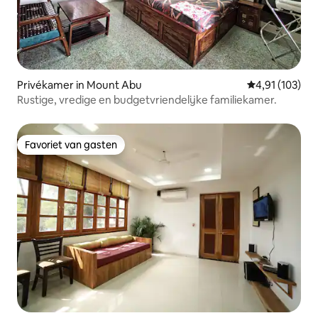
Privékamer in Mount Abu
Gemiddelde beo
4,91 (103)
Rustige, vredige en budgetvriendelijke familiekamer.
Favoriet van gasten
Favoriet van gasten