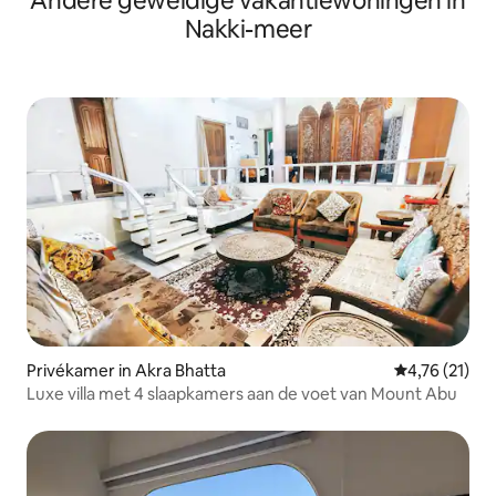
Andere geweldige vakantiewoningen in
Nakki-meer
Privékamer in Akra Bhatta
Gemiddelde b
4,76 (21)
Luxe villa met 4 slaapkamers aan de voet van Mount Abu