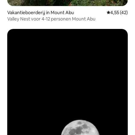
Vakantieboerderij in Mount Abu
Gemiddelde be
4,55 (42)
Valley Nest voor 4-12 personen Mount Abu