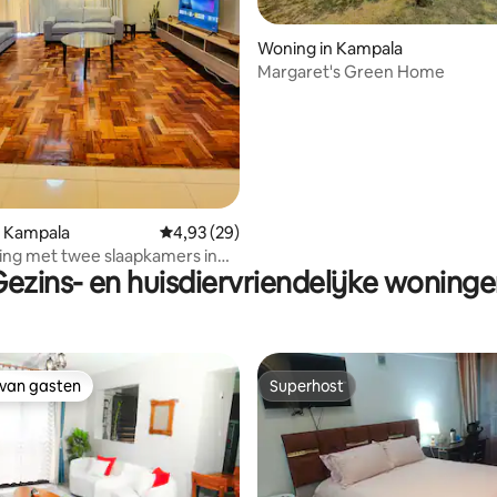
Woning in Kampala
Margaret's Green Home
ng van 4,86 op 5, 7 recensies
n Kampala
Gemiddelde beoordeling van 4,93 op 5, 29 r
4,93 (29)
ng met twee slaapkamers in
ezins- en huisdiervriendelijke woning
 van gasten
Superhost
 van gasten
Superhost