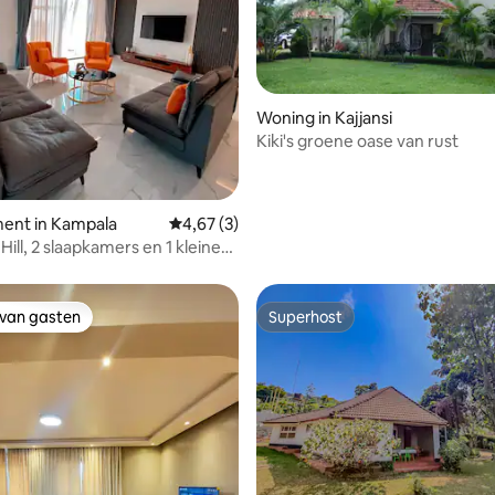
Woning in Kajjansi
Kiki's groene oase van rust
g van 4,79 op 5, 58 recensies
ent in Kampala
Gemiddelde beoordeling van 4,67 op 5, 3 r
4,67 (3)
ill, 2 slaapkamers en 1 kleine
r de huishoudster
 van gasten
Superhost
 van gasten
Superhost