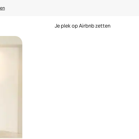
ven
Je plek op Airbnb zetten
en of swipen.