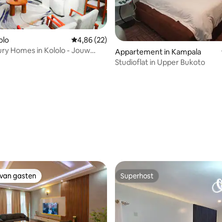
olo
Gemiddelde beoordeling van 4,86 op 5, 22 r
4,86 (22)
ry Homes in Kololo - Jouw
ing van 4,8 op 5, 5 recensies
Appartement in Kampala
ase
Studioflat in Upper Bukoto
 van gasten
Superhost
 van gasten
Superhost