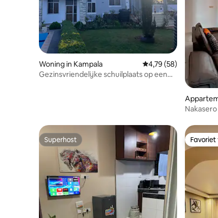
Woning in Kampala
Gemiddelde beoordelin
4,79 (58)
Gezinsvriendelijke schuilplaats op een
heuvel met 6 slaapkamers en zwembad
Appartem
Nakasero H
kamer voo
Superhost
Favoriet
Superhost
Favoriet