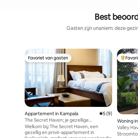
Best beoord
Gasten zijn unaniem: deze gezi
Favoriet van gasten
Favor
Favoriet van gasten
Topfavor
Appartement in Kampala
Gemiddelde beoord
5 (9)
The Secret Haven; je gezellige
Woning in
ontsnapping in Kyaliwajjala
Welkom bij The Secret Haven, een
Valley Ha
gezellig en privé-appartement in
Villa.
Stroomtoe