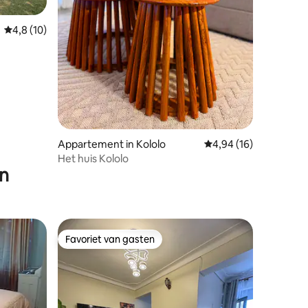
Gemiddelde beoordeling van 4,8 op 5, 10 recensies
4,8 (10)
ecensies
Appartement in Kololo
Gemiddelde beoordelin
4,94 (16)
Het huis Kololo
en
Favoriet van gasten
Favoriet van gasten