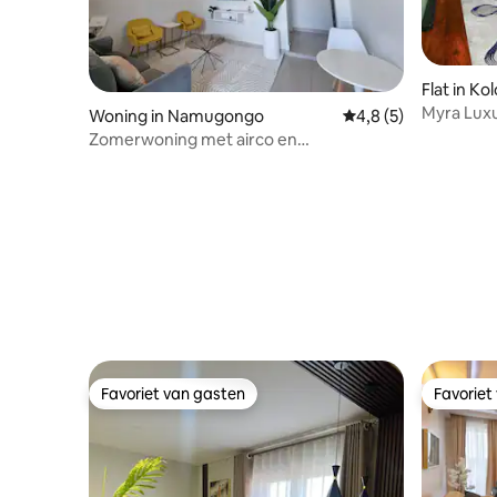
Flat in Kol
Myra Luxu
Woning in Namugongo
Gemiddelde beoordel
4,8 (5)
familie-o
Zomerwoning met airco en
noodstroomvoorziening.
Favoriet van gasten
Favoriet
Favoriet van gasten
Favoriet