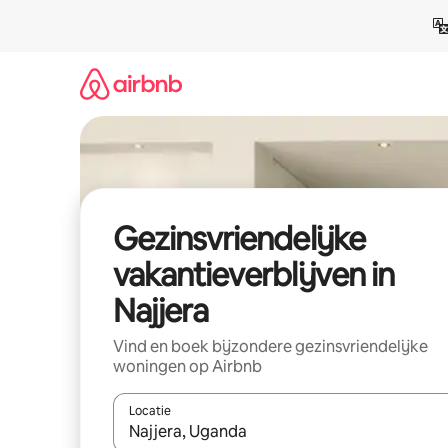
Ga
direct
naar
inhoud
Gezinsvriendelijke
vakantieverblijven in
Najjera
Vind en boek bijzondere gezinsvriendelijke
woningen op Airbnb
Locatie
Wanneer er resultaten beschikbaar zijn, maak je 