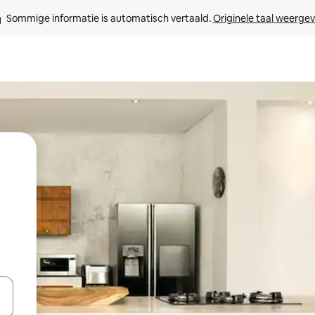
Sommige informatie is automatisch vertaald. 
Originele taal weerge
een keuze met je de pijltjestoetsen omhoog en omlaag, óf door te tikk