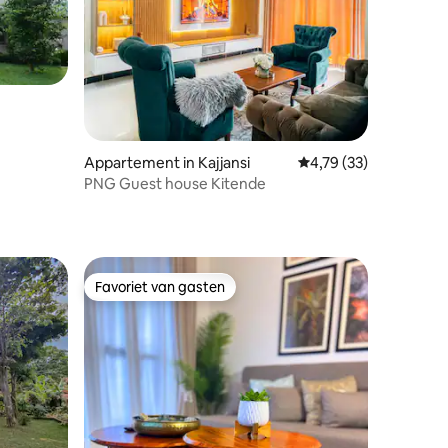
Appartement in Kajjansi
Gemiddelde beoordeli
4,79 (33)
PNG Guest house Kitende
ecensies
Favoriet van gasten
Favoriet van gasten