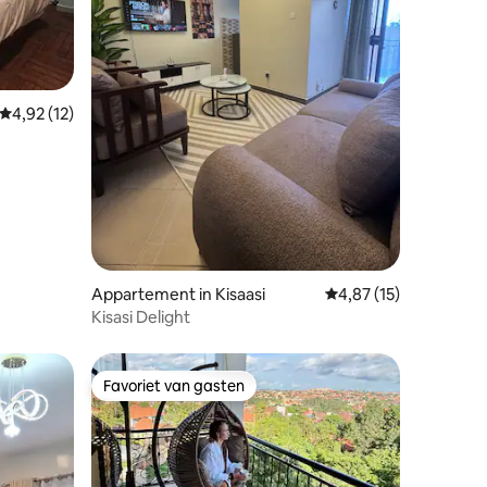
ecensies
Gemiddelde beoordeling van 4,92 op 5, 12 recensies
4,92 (12)
Appartement in Kisaasi
Gemiddelde beoordeli
4,87 (15)
Kisasi Delight
Favoriet van gasten
Favoriet van gasten