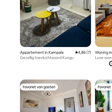
Appartement in Kampala
Gemiddelde beoordeli
4,86 (7)
Woning i
Gezellig toevluchtsoord Kungu
Luxe woni
G
Muyenga
Favoriet van gasten
Favoriet
Favoriet van gasten
Favoriet