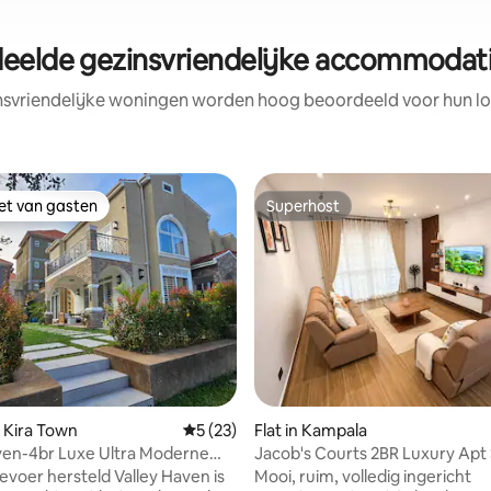
eelde gezinsvriendelijke accommodatie
nsvriendelijke woningen worden hoog beoordeeld voor hun loc
iet van gasten
Superhost
iet van gasten
Superhost
eling van 5 op 5, 9 recensies
 Kira Town
Gemiddelde beoordeling van 5 op 5, 23 r
5 (23)
Flat in Kampala
ven-4br Luxe Ultra Moderne
Jacob's Courts 2BR Luxury Apt
& Spotless
voer hersteld Valley Haven is
Mooi, ruim, volledig ingericht