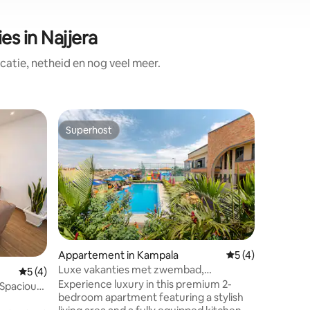
s in Najjera
atie, netheid en nog veel meer.
Appartem
Superhost
Superho
Superhost
Superho
The Edg
Welcome 
modern s
just 25 m
city cen
apartment
those se
and tranquility. Equippe
solar po
Appartement in Kampala
Gemiddelde beoor
5 (4)
cameras e
Luxe vakanties met zwembad,
ecensies
Gemiddelde beoordeling van 5 op 5, 4 recensies
5 (4)
dedicated
fitnessruimte, bar en snel wifi
Experience luxury in this premium 2-
safety an
 Spacious
bedroom apartment featuring a stylish
priorities. Step in this cozy spa