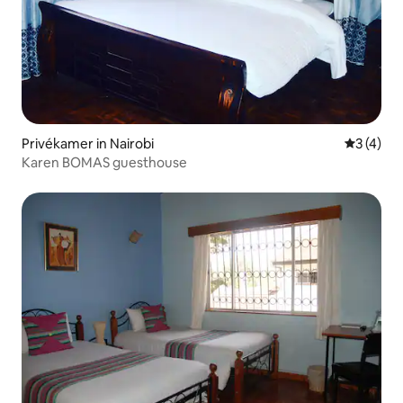
Privékamer in Nairobi
Gemiddeld
3 (4)
Karen BOMAS guesthouse