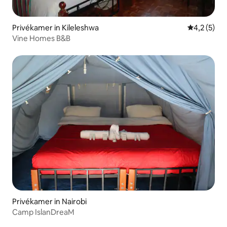
Privékamer in Kileleshwa
Gemiddelde
4,2 (5)
Vine Homes B&B
Privékamer in Nairobi
Camp IslanDreaM