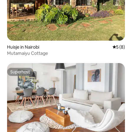
Huisje in Nairobi
Gemiddeld
5 (8)
Mutamaiyu Cottage
Superhost
Superhost