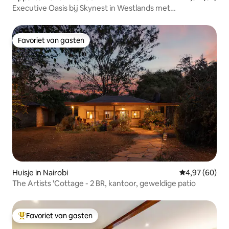
Executive Oasis bij Skynest in Westlands met
airconditioning
Favoriet van gasten
Favoriet van gasten
Huisje in Nairobi
Gemiddelde be
4,97 (60)
The Artists 'Cottage - 2 BR, kantoor, geweldige patio
Favoriet van gasten
Topfavoriet van gasten