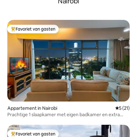
Nairobi
Favoriet van gasten
Topfavoriet van gasten
Appartement in Nairobi
Gemiddeld
5 (21)
Prachtige 1 slaapkamer met eigen badkamer en extra
badkamer, Westlands
Favoriet van gasten
Topfavoriet van gasten