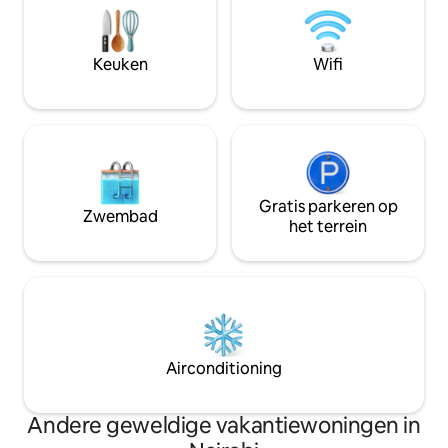
bureau, supersnelle wifi, een
Zelf inchecken En 
ergonomische stoel en een
toevluchtsoord ui
panoramisch uitzicht op de stad.
eeuw, ontworpen v
Keuken
Wifi
Rustige, veilige locatie met gemakkelijke
groen, kunst- en 
toegang tot winkels en restaurants. Een
zakenreizigers en
stijlvolle, comfortabele uitvalsbasis voor
zijn naar een roma
zowel werk als vrije tijd in Nairobi.
Reserveer vandaa
Gratis parkeren op
Zwembad
het terrein
Airconditioning
Andere geweldige vakantiewoningen in