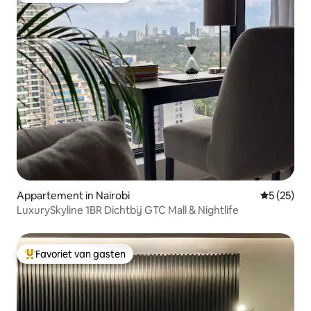
Appartement in Nairobi
Gemiddelde
5 (25)
LuxurySkyline 1BR Dichtbij GTC Mall & Nightlife
Favoriet van gasten
Topfavoriet van gasten