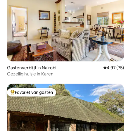
Gastenverblijf in Nairobi
Gemiddelde be
4,97 (75)
Gezellig huisje in Karen
Favoriet van gasten
Topfavoriet van gasten