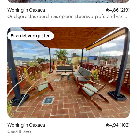
Woning in Oaxaca
Gemiddelde beo
4,86 (219)
Oud gerestaureerd huis op een steenworp afstand van
de zócalo
Favoriet van gasten
Favoriet van gasten
Woning in Oaxaca
Gemiddelde beo
4,94 (102)
Casa Bravo