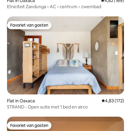
Flat in Oaxaca
Gemiddelde beo
4,82 (169)
Etniciteit Zandunga • AC • centrum • zwembad
Favoriet van gasten
Favoriet van gasten
Flat in Oaxaca
Gemiddelde beo
4,83 (172)
STRAND - Open suite met 1 bed en airco
Favoriet van gasten
Favoriet van gasten