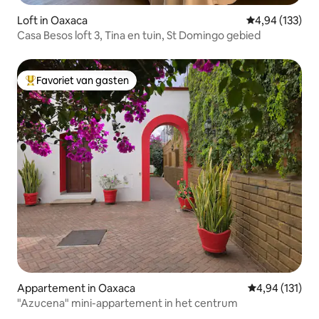
Loft in Oaxaca
Gemiddelde beo
4,94 (133)
Casa Besos loft 3, Tina en tuin, St Domingo gebied
Favoriet van gasten
Topfavoriet van gasten
Appartement in Oaxaca
Gemiddelde beo
4,94 (131)
"Azucena" mini-appartement in het centrum