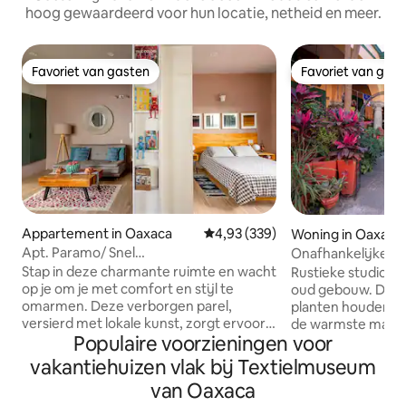
hoog gewaardeerd voor hun locatie, netheid en meer.
Favoriet van gasten
Favoriet van gas
Favoriet van gasten
Favoriet van gas
Appartement in Oaxaca
Gemiddelde beoordeling van 4,9
4,93 (339)
Woning in Oaxaca
Apt. Paramo/ Snel
Onafhankelijke stu
internet/Design/Comfort/Uitgerust
Downtown
Stap in deze charmante ruimte en wacht
Rustieke studio b
op je om je met comfort en stijl te
oud gebouw. De kol
omarmen. Deze verborgen parel,
planten houden de
versierd met lokale kunst, zorgt ervoor
de warmste maan
Populaire voorzieningen voor
dat je je meteen thuis voelt. Dicht bij het
kamer een beetje 
centrum(10 minuten rijden of 20
hebt een zonnig terras. Cultuu
vakantiehuizen vlak bij Textielmuseum
minuten lopen bergafwaarts) Casa
winkels op loopafs
van Oaxaca
Páramo nodigt je uit om het hart van de
boven een verblijf