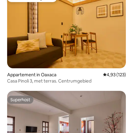
Topfavoriet van gasten
Appartement in Oaxaca
Gemiddelde beo
4,93 (123)
Casa Pinoli 3, met terras. Centrumgebied
Superhost
Superhost