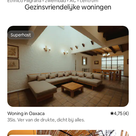
Ēthnico Filigrana • zwembad • AC • centrum
Gezinsvriendelijke woningen
Superhost
Superhost
Woning in Oaxaca
Gemiddelde 
4,75 (4)
3Sis. Ver van de drukte, dicht bij alles.