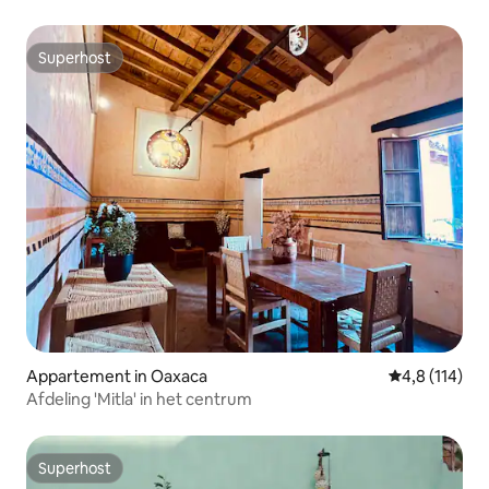
Superhost
Superhost
Appartement in Oaxaca
Gemiddelde b
4,8 (114)
Afdeling 'Mitla' in het centrum
Superhost
Superhost