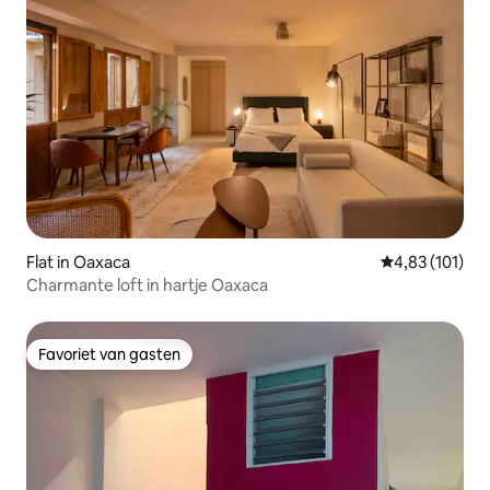
Flat in Oaxaca
Gemiddelde beo
4,83 (101)
Charmante loft in hartje Oaxaca
Favoriet van gasten
Favoriet van gasten