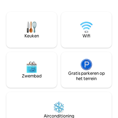
stad te ontdekken Het panoramische
en de mogelijkheid
uitzicht dat het terras op de stad heeft,
een zeer veilige z
ontvouwt zich voor je, waardoor je een
Er wonen een hond
spectaculaire achtergrond creëert voor
woning. De voorkant van het huis is niet
je momenten van ontspanning.
van ons. Lees onze
Verander Casa Páramo in je persoonlijke
boekt. Niet geschi
toevluchtsoord. Reserveer vandaag nog
baby's/kinderen/h
Keuken
Wifi
je stukje paradijs!
Gratis parkeren op
Zwembad
het terrein
Airconditioning