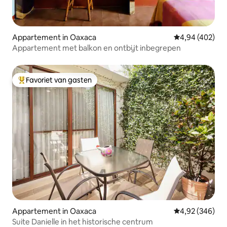
Appartement in Oaxaca
Gemiddelde beo
4,94 (402)
Appartement met balkon en ontbijt inbegrepen
Favoriet van gasten
Topfavoriet van gasten
Appartement in Oaxaca
Gemiddelde beo
4,92 (346)
Suite Danielle in het historische centrum