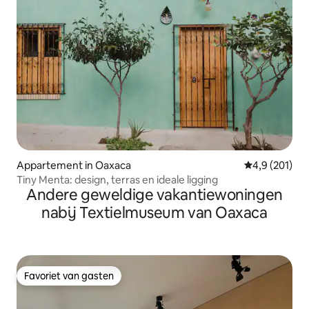
Appartement in Oaxaca
Gemiddelde be
4,9 (201)
Tiny Menta: design, terras en ideale ligging
Andere geweldige vakantiewoningen
nabij Textielmuseum van Oaxaca
Favoriet van gasten
Favoriet van gasten