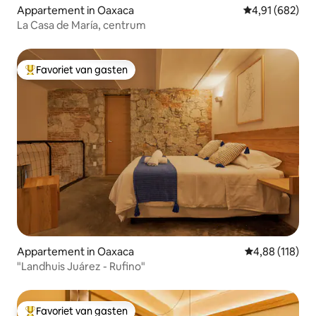
Appartement in Oaxaca
Gemiddelde beo
4,91 (682)
La Casa de María, centrum
Favoriet van gasten
Topfavoriet van gasten
Appartement in Oaxaca
Gemiddelde beo
4,88 (118)
"Landhuis Juárez - Rufino"
Favoriet van gasten