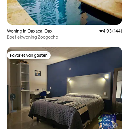
Woning in Oaxaca, Oax.
Gemiddelde beo
4,93 (144)
Boetiekwoning Zoogocho
Favoriet van gasten
Favoriet van gasten