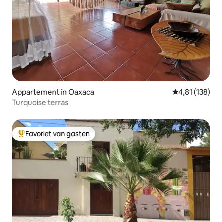
Appartement in Oaxaca
Gemiddelde beo
4,81 (138)
Turquoise terras
Favoriet van gasten
Topfavoriet van gasten