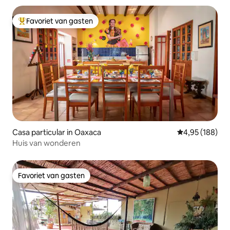
Favoriet van gasten
Topfavoriet van gasten
Casa particular in Oaxaca
Gemiddelde beo
4,95 (188)
Huis van wonderen
Favoriet van gasten
Favoriet van gasten