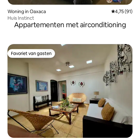
Woning in Oaxaca
Gemiddelde b
4,75 (91)
Huis Instinct
Appartementen met airconditioning
Favoriet van gasten
Favoriet van gasten