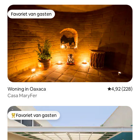
Favoriet van gasten
Favoriet van gasten
Woning in Oaxaca
Gemiddelde beo
4,92 (228)
Casa MaryFer
Favoriet van gasten
Topfavoriet van gasten