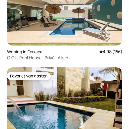
Woning in Oaxaca
Gemiddelde beo
4,98 (156)
GiGi's Pool House · Privé · Airco ·
Favoriet van gasten
Favoriet van gasten