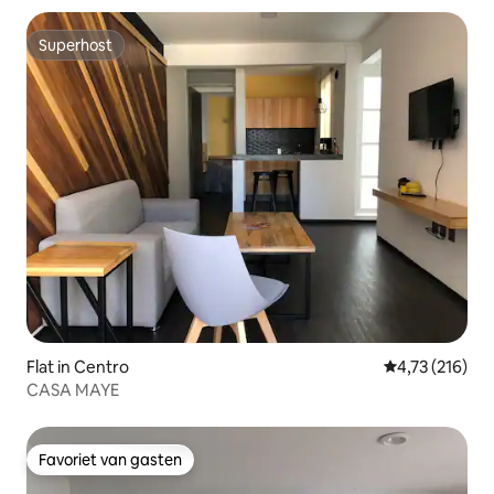
Superhost
Superhost
Flat in Centro
Gemiddelde beo
4,73 (216)
CASA MAYE
Favoriet van gasten
Favoriet van gasten