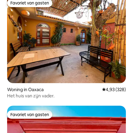
Favoriet van gasten
Favoriet van gasten
Woning in Oaxaca
Gemiddelde beo
4,93 (328)
Het huis van zijn vader.
Favoriet van gasten
Favoriet van gasten