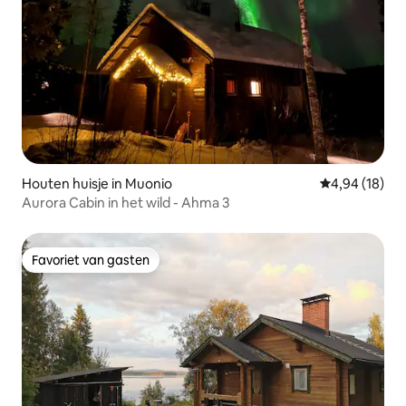
Houten huisje in Muonio
Gemiddelde be
4,94 (18)
Aurora Cabin in het wild - Ahma 3
Favoriet van gasten
Favoriet van gasten