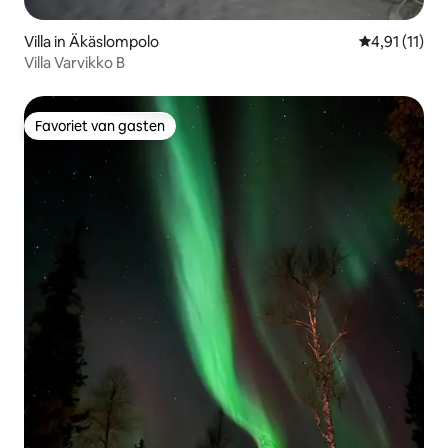
Villa in Äkäslompolo
Gemiddelde b
4,91 (11)
Villa Varvikko B
Favoriet van gasten
Favoriet van gasten