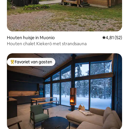
Houten huisje in Muonio
Gemiddelde be
4,81 (52)
Houten chalet Kiekerö met strandsauna
Favoriet van gasten
Topfavoriet van gasten