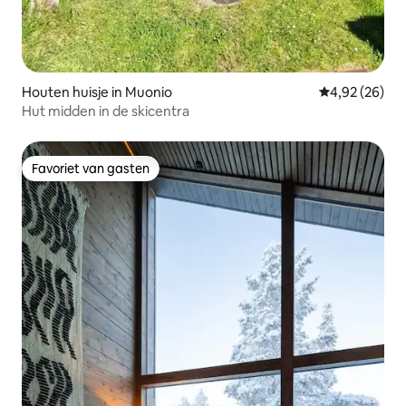
Houten huisje in Muonio
Gemiddelde be
4,92 (26)
Hut midden in de skicentra
Favoriet van gasten
Favoriet van gasten