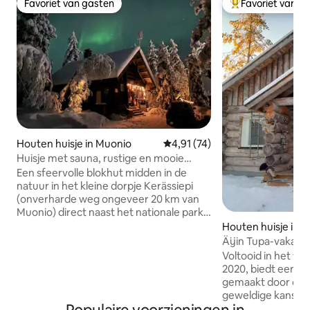
Favoriet van gasten
Favoriet van g
Favoriet van gasten
Topfavoriet van 
Houten huisje in Muonio
Gemiddelde beoordeling van 4,
4,91 (74)
Huisje met sauna, rustige en mooie
omgeving
Een sfeervolle blokhut midden in de
natuur in het kleine dorpje Kerässiepi
(onverharde weg ongeveer 20 km van
Muonio) direct naast het nationale park.
Geniet van de warmte van een open
Houten huisje in Ki
haard, een sauna of buitenactiviteiten in
Äijin Tupa-vakanti
de directe omgeving. De omgeving van
woestijndorp Pulj
Voltooid in het wil
het huisje is prachtig en rustig en biedt
2020, biedt een e
geweldige mogelijkheden om rendieren
gemaakt door de e
langs het huisje te zien passeren of het
geweldige kans om
noorderlicht in de lucht te zien dansen.
ontspannen in de 