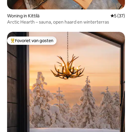
Woning in Kittilä
Gemiddelde
5 (37)
Arctic Hearth – sauna, open haard en winterterras
Favoriet van gasten
Topfavoriet van gasten