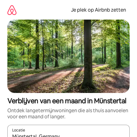
Ga
direct
Je plek op Airbnb zetten
naar
inhoud
Verblijven van een maand in Münstertal
Ontdek langetermijnwoningen die als thuis aanvoelen
voor een maand of langer.
Locatie
Wanneer er resultaten beschikbaar zijn, maak je een keuze met 