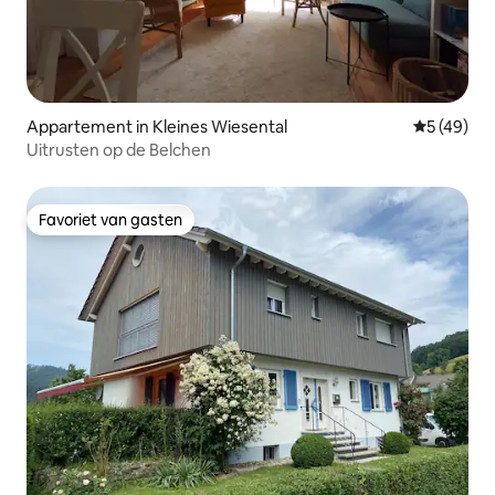
Appartement in Kleines Wiesental
Gemiddelde
5 (49)
Uitrusten op de Belchen
Favoriet van gasten
Favoriet van gasten