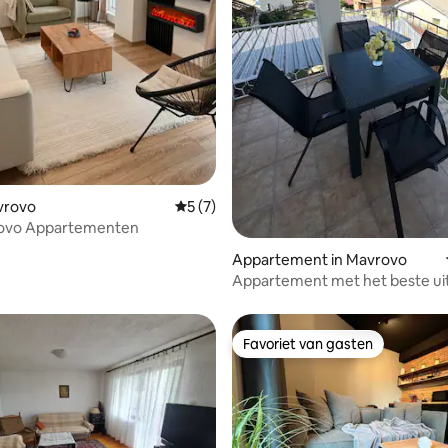
eling van 5 op 5, 6 recensies
avrovo
Gemiddelde beoordeling van 5 op 5, 7 r
5 (7)
ovo Appartementen
Appartement in Mavrovo
Appartement met het beste uit
Mavrovo
Favoriet van gasten
Favoriet van gasten