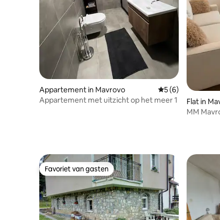
Appartement in Mavrovo
Gemiddelde beoord
5 (6)
Appartement met uitzicht op het meer 1
Flat in M
MM Mavr
Favoriet van gasten
Favoriet van gasten