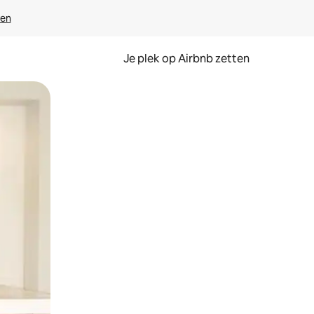
ven
Je plek op Airbnb zetten
en of swipen.