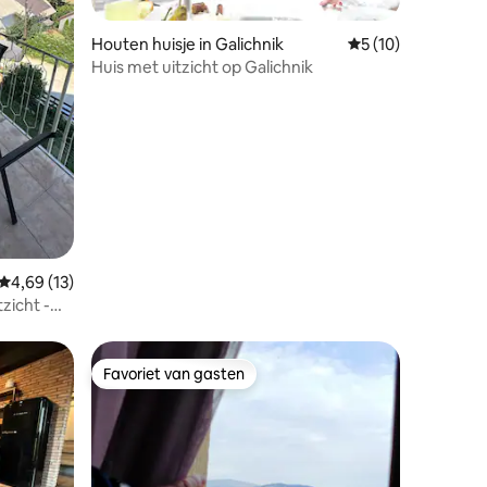
Houten huisje in Galichnik
Gemiddelde beoord
5 (10)
Huis met uitzicht op Galichnik
ecensies
Gemiddelde beoordeling van 4,69 op 5, 13 recensies
4,69 (13)
zicht -
Favoriet van gasten
Favoriet van gasten