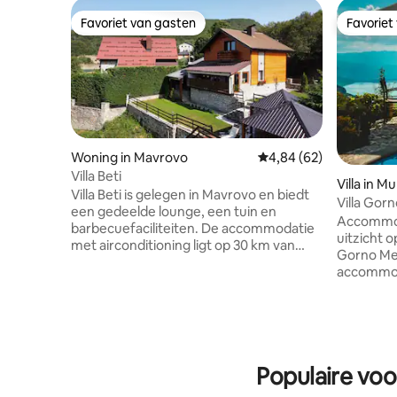
Favoriet van gasten
Favoriet
Favoriet van gasten
Favoriet
Woning in Mavrovo
Gemiddelde beoordelin
4,84 (62)
Villa Beti
Villa in M
Villa Beti is gelegen in Mavrovo en biedt
Župa
Villa Gor
een gedeelde lounge, een tuin en
Accommod
barbecuefaciliteiten. De accommodatie
uitzicht o
met airconditioning ligt op 30 km van
Gorno Mel
Gostivar en gasten kunnen
accommoda
gebruikmaken van
op 2,7 km
privéparkeergelegenheid op het terrein
George th
en gratis WiFi. De villa is voorzien van 3
gebruikm
slaapkamers, 3 badkamers, twee
privépark
flatscreen-tv 's met satellietzenders op
en gratis WiFi. Deze villa b
beide verdiepingen, een eethoek, een
Populaire voo
slaapkam
volledig uitgeruste keuken en een balkon
flatscree
met uitzicht op het meer. Voor extra