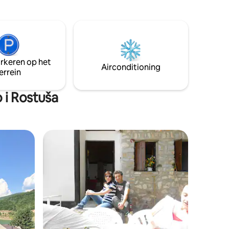
kijken uit naar je bezoek!
 met een
i-toegang
modatie
enheid op
arkeren op het
nbuis (
Airconditioning
errein
lek *
en
 i Rostuša