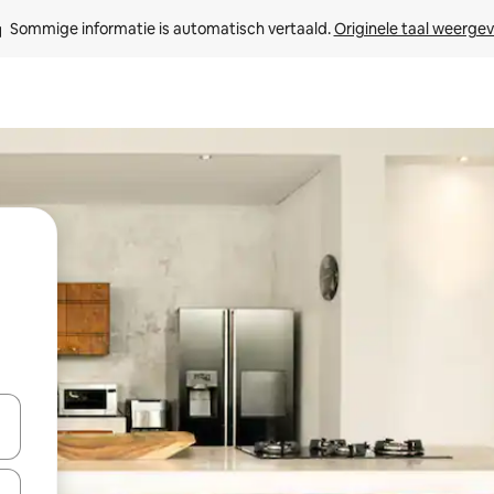
Sommige informatie is automatisch vertaald. 
Originele taal weerge
een keuze met je de pijltjestoetsen omhoog en omlaag, óf door te tikk