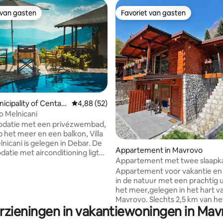
 van gasten
Favoriet van gasten
 van gasten
Favoriet van gasten
g van 4,84 op 5, 62 recensies
unicipality of Centar
Gemiddelde beoordeling van 4,88 op 5, 52 r
4,88 (52)
no Melnicani
atie met een privézwembad,
p het meer en een balkon, Villa
nicani is gelegen in Debar. De
Appartement in Mavrovo
tie met airconditioning ligt
Appartement met twee slaapk
 van het klooster van Saint
buitenbubbelbad in Mavrovo
Appartement voor vakantie en
e Victorious en gasten kunnen
in de natuur met een prachtig u
aken van
het meer,gelegen in het hart v
eergelegenheid op het terrein
Mavrovo. Slechts 2,5 km van he
eschikt over 3
rzieningen in vakantiewoningen in Mav
skicentar en 15 meter van het 
ers, een woonkamer en een
appartement(90m2) heeft een
n-tv, een uitgeruste keuken