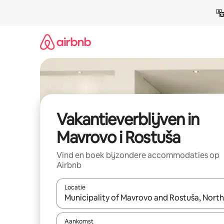
Ga
direct
naar
inhoud
Vakantieverblijven in
Mavrovo i Rostuša
Vind en boek bijzondere accommodaties op
Airbnb
Locatie
Wanneer er resultaten beschikbaar zijn, maak je 
Aankomst