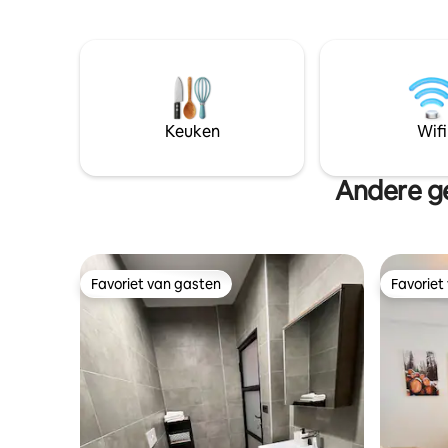
met een 
gemak kan de accommodatie
een douc
handdoeken en beddengoed gratis ter
dichtstbij
beschikking stellen.
40 km van
Keuken
Wifi
Andere ge
Favoriet van gasten
Favoriet
Favoriet van gasten
Favoriet