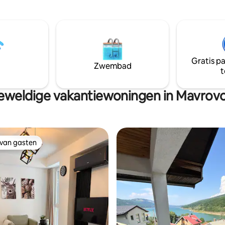
terras(20m2), 2 slaapkamers,
eethoek en 1 badkamer met
woonkamer , een uitgeruste
he en een wasmachine. De
kitchenette, 2 eigen badkamer
zijnde luchthaven is Ohrid, op
douche, een flatscreen-tv, wif
 Villa Gorno Melnicani.
en een open haard. De accom
biedt gratis privéparkeergeleg
Gratis p
het terrein, sauna, warme buite
Zwembad
t
jakuzzi) en een open barbecuep
Toeslag - yoga&snowboardless
weldige vakantiewoningen in Mavrovo
 van gasten
 van gasten