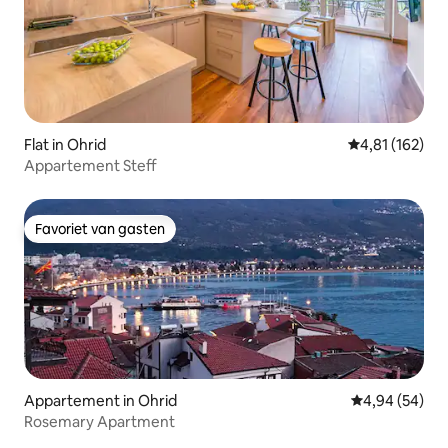
Flat in Ohrid
Gemiddelde beo
4,81 (162)
Appartement Steff
Favoriet van gasten
Favoriet van gasten
Appartement in Ohrid
Gemiddelde be
4,94 (54)
Rosemary Apartment