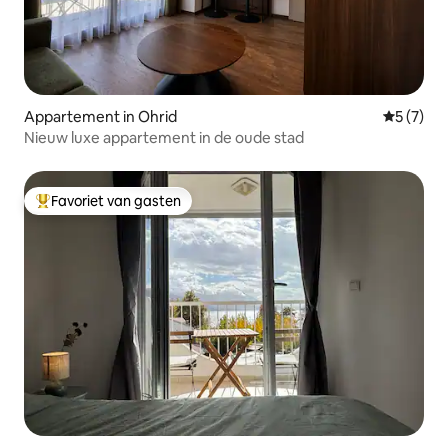
Appartement in Ohrid
Gemiddeld
5 (7)
Nieuw luxe appartement in de oude stad
Favoriet van gasten
Topfavoriet van gasten