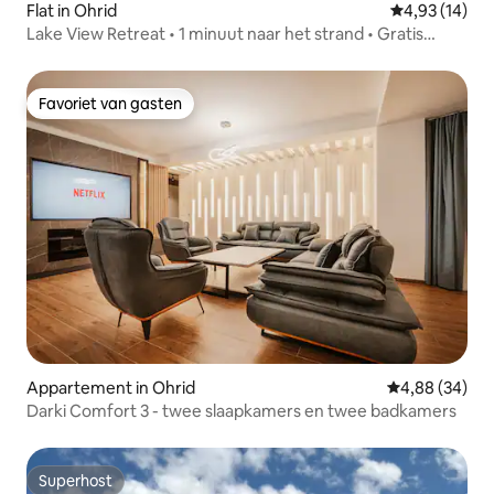
Flat in Ohrid
Gemiddelde be
4,93 (14)
Lake View Retreat • 1 minuut naar het strand • Gratis
parkeren
Favoriet van gasten
Favoriet van gasten
Appartement in Ohrid
Gemiddelde be
4,88 (34)
Darki Comfort 3 - twee slaapkamers en twee badkamers
Superhost
Superhost