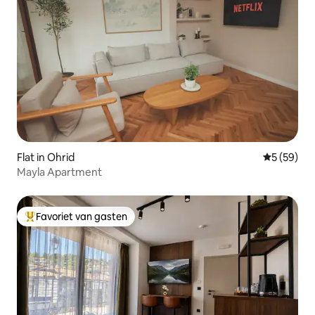
Flat in Ohrid
Gemiddelde
5 (59)
Mayla Apartment
Favoriet van gasten
Topfavoriet van gasten