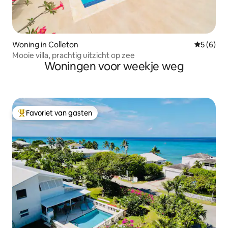
Woning in Colleton
Gemiddeld
5 (6)
Mooie villa, prachtig uitzicht op zee
Woningen voor weekje weg
Favoriet van gasten
Topfavoriet van gasten