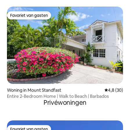
dicht bij Holetown
Favoriet van gasten
Favoriet van gasten
Woning in Mount Standfast
Gemiddelde b
4,8 (30)
Entire 2-Bedroom Home | Walk to Beach | Barbados
Privéwoningen
Favoriet van gasten