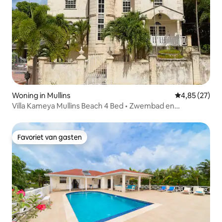
Woning in Mullins
Gemiddelde be
4,85 (27)
Villa Kameya Mullins Beach 4 Bed • Zwembad en
bubbelbad
Favoriet van gasten
Favoriet van gasten