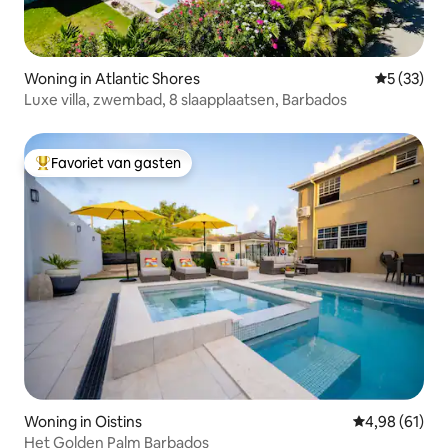
Woning in Atlantic Shores
Gemiddelde
5 (33)
Luxe villa, zwembad, 8 slaapplaatsen, Barbados
Favoriet van gasten
Topfavoriet van gasten
Woning in Oistins
Gemiddelde be
4,98 (61)
Het Golden Palm Barbados