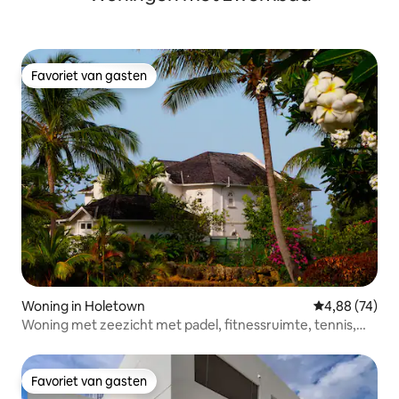
Favoriet van gasten
Favoriet van gasten
Woning in Holetown
Gemiddelde be
4,88 (74)
Woning met zeezicht met padel, fitnessruimte, tennis,
zwembaden enz.
Favoriet van gasten
Favoriet van gasten