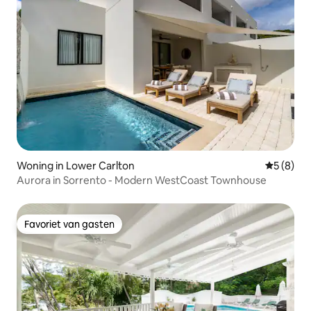
Woning in Lower Carlton
Gemiddeld
5 (8)
Aurora in Sorrento - Modern WestCoast Townhouse
Favoriet van gasten
Favoriet van gasten