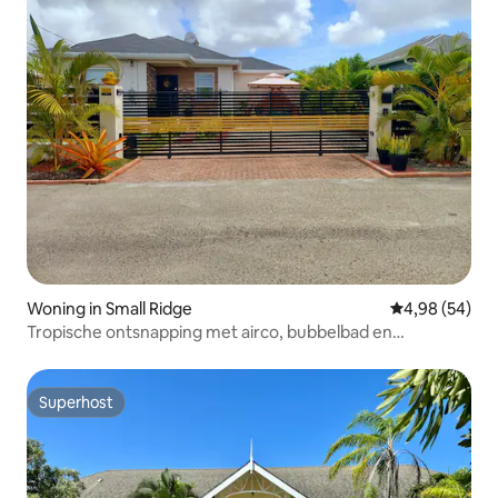
Woning in Small Ridge
Gemiddelde be
4,98 (54)
Tropische ontsnapping met airco, bubbelbad en
ontspannend verblijf
Superhost
Superhost