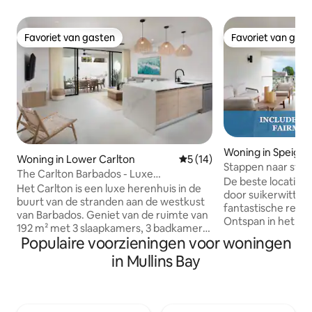
Favoriet van gasten
Favoriet van gas
Favoriet van gasten
Favoriet van gas
Woning in Speigh
Woning in Lower Carlton
Gemiddelde beoordeling van
5 (14)
Stappen naar stran
The Carlton Barbados - Luxe
zwembad en toega
De beste locatie 
rijtjeshuisverhuur
Het Carlton is een luxe herenhuis in de
door suikerwitte 
buurt van de stranden aan de westkust
fantastische resta
van Barbados. Geniet van de ruimte van
Ontspan in het s
192 m² met 3 slaapkamers, 3 badkamers,
geniet van een a
Populaire voorzieningen voor woningen
een eigen dompelbad, een buitenbad en
en geniet van het
gemakkelijke toegang tot restaurants,
in Mullins Bay
tropisch toevluchtsoord. &
winkels en het nachtleven in Holetown
zijn frequente be
en Speightstown. Maak je verblijf nog
en kunnen eerlijk
aangenamer met VIP-voordelen zoals
beste ervaring tot
privéjachtcharters, een Mount Gay