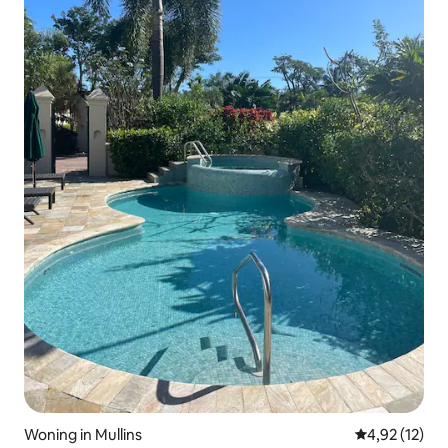
Woning in Mullins
Gemiddelde be
4,92 (12)