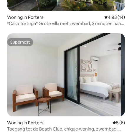
Woning in Porters
Gemiddelde be
4,93 (14)
*Casa Tortuga* Grote villa met zwembad, 3 minuten naar
het strand
Superhost
Superhost
Woning in Porters
Gemiddeld
5 (6)
Toegang tot de Beach Club, chique woning, zwembad,