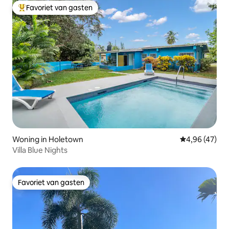
Favoriet van gasten
Topfavoriet van gasten
Woning in Holetown
Gemiddelde be
4,96 (47)
Villa Blue Nights
Favoriet van gasten
Favoriet van gasten