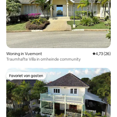
Woning in Vuemont
Gemiddelde be
4,73 (26)
Traumhafte Villa in omheinde community
Favoriet van gasten
Favoriet van gasten