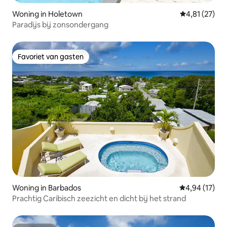
Woning in Holetown
Gemiddelde be
4,81 (27)
Paradijs bij zonsondergang
Favoriet van gasten
Favoriet van gasten
Woning in Barbados
Gemiddelde be
4,94 (17)
Prachtig Caribisch zeezicht en dicht bij het strand