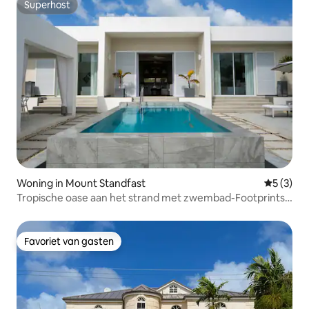
Superhost
Superhost
Woning in Mount Standfast
Gemiddeld
5 (3)
Tropische oase aan het strand met zwembad-Footprints
South
Favoriet van gasten
Favoriet van gasten