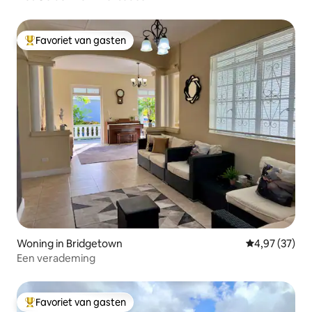
Favoriet van gasten
Topfavoriet van gasten
Woning in Bridgetown
Gemiddelde be
4,97 (37)
Een verademing
Favoriet van gasten
Topfavoriet van gasten