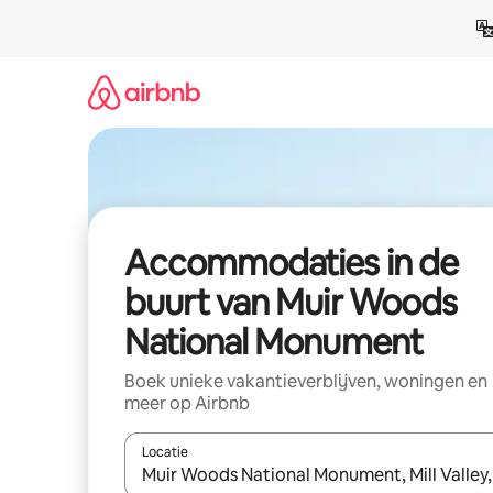
Ga
direct
naar
inhoud
Accommodaties in de
buurt van Muir Woods
National Monument
Boek unieke vakantieverblijven, woningen en
meer op Airbnb
Locatie
Wanneer er resultaten beschikbaar zijn, maak je 