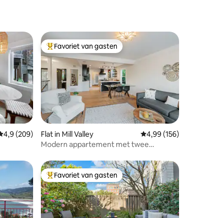
Favoriet van gasten
Topfavoriet van gasten
ecensies
Gemiddelde beoordeling van 4,9 op 5, 209 recensies
4,9 (209)
Flat in Mill Valley
Gemiddelde beoordeling
4,99 (156)
Modern appartement met twee
slaapkamers en twee badkamers in Mill
Valley
Favoriet van gasten
Topfavoriet van gasten