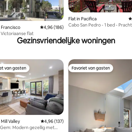
 van 4,95 op 5, 309 recensies
Flat in Pacifica
G
Cabo San Pedro - 1 bed - Prachti
n Francisco
Gemiddelde beoordeling van 4,96 op 5, 186 r
4,96 (186)
op de oceaan
Victoriaanse flat
Gezinsvriendelijke woningen
iet van gasten
Favoriet van gasten
iet van gasten
Favoriet van gasten
 van 4,95 op 5, 202 recensies
Mill Valley
Gemiddelde beoordeling van 4,96 op 5, 137 r
4,96 (137)
ey Gem: Modern gezellig met