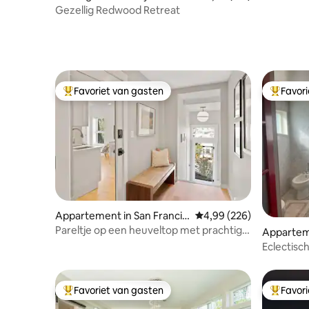
buurt van
Gezellig Redwood Retreat
Favoriet van gasten
Favor
Topfavoriet van gasten
Topfavor
Appartement in San Francis
Gemiddelde beoordeling
4,99 (226)
co
Pareltje op een heuveltop met prachtig
Apparteme
uitzicht op de stad en de baai
o
Eclectisc
Favoriet van gasten
Favor
Topfavoriet van gasten
Topfavor