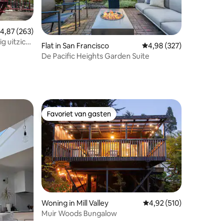
emiddelde beoordeling van 4,87 op 5, 263 recensies
4,87 (263)
g uitzicht
ecensies
Flat in San Francisco
Gemiddelde beoordeling
4,98 (327)
De Pacific Heights Garden Suite
Favoriet van gasten
Favoriet van gasten
ecensies
Woning in Mill Valley
Gemiddelde beoordeling
4,92 (510)
Muir Woods Bungalow