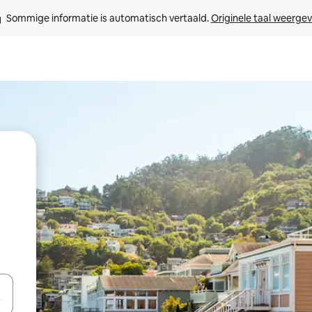
Sommige informatie is automatisch vertaald. 
Originele taal weerge
een keuze met je de pijltjestoetsen omhoog en omlaag, óf door te tikk