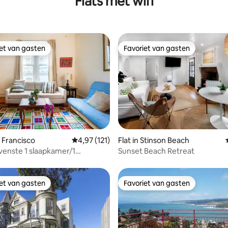
Flats met wifi
iet van gasten
Favoriet van gasten
iet van gasten
Favoriet van gasten
 van 4,99 op 5, 413 recensies
n Francisco
Gemiddelde beoordeling van 4,97 op 5, 121 r
4,97 (121)
Flat in Stinson Beach
enste 1 slaapkamer/1
Sunset Beach Retreat
met eigen terras (geen
akkosten)
iet van gasten
Favoriet van gasten
iet van gasten
Favoriet van gasten