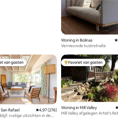
la-oplader
Woning in Bolinas
G
Vernieuwde kustretraite
iet van gasten
Favoriet van gasten
iet van gasten
Topfavoriet van gasten
Woning in Mill Valley
G
 San Rafael
Gemiddelde beoordeling van 4,97 op 5, 276 r
4,97 (276)
Mill Valley afgelegen Artist's Re
lijf: rustige uitzichten in de
 van 4,96 op 5, 123 recensies