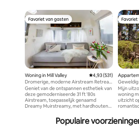
Favoriet van gasten
Favoriet
Favoriet van gasten
Favoriet
Woning in Mill Valley
Gemiddelde beoordeling
4,93 (531)
Appartem
Dromerige, moderne Airstream Retreat
Geweldig 
in de buurt van Muir Woods
Geniet van de ontspannen esthetiek van
Mijn uitzo
deze gemoderniseerde 31 ft '80s
woning 
Airstream, toepasselijk genaamd
uitzicht o
Dreamy Muirstreamy, met hardhouten
romantisc
vloeren en een boetiekhotelgevoel.
of kleine
Ontspan met een koud biertje op het
tuin zitte
Populaire voorzieninge
privédek of geniet van het prachtige
binnen rol
uitzicht op het bos vanuit de koele
maanlicht
Acapulco-stoelen voordat je een
strand, 2