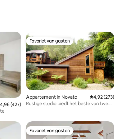
lopen van het strand en
eetgelegenheden
Favoriet van gasten
Favoriet van gasten
Appartement in Novato
Gemiddelde beoordeling
4,92 (273)
Rustige studio biedt het beste van twee
ecensies
emiddelde beoordeling van 4,96 op 5, 427 recensies
4,96 (427)
werelden: SF & Napa
ite
Favoriet van gasten
Favoriet van gasten