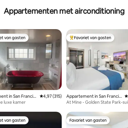
 SF en Muir Woods
Appartementen met airconditioning
iet van gasten
Favoriet van gasten
iet van gasten
Topfavoriet van gasten
 van 4,99 op 5, 226 recensies
nt in San Francisc
Gemiddelde beoordeling van 4,97 op 5, 315 r
4,97 (315)
Appartement in San Francis
G
co
he luxe kamer
At Mine - Golden State Park-su
iet van gasten
Favoriet van gasten
iet van gasten
Favoriet van gasten