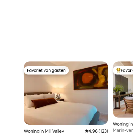
patio/Tes
Favoriet van gasten
Favor
Favoriet van gasten
Topfavor
Woning in
Marin-verb
Woning in Mill Valley
Gemiddelde beoordeling
4,96 (123)