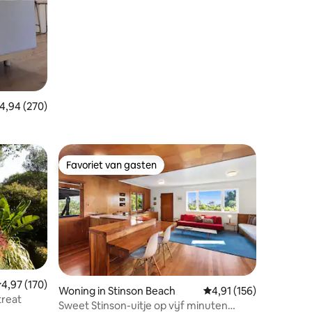
emiddelde beoordeling van 4,94 op 5, 270 recensies
4,94 (270)
Favoriet van gasten
Favoriet van gasten
emiddelde beoordeling van 4,97 op 5, 170 recensies
4,97 (170)
ecensies
Woning in Stinson Beach
Gemiddelde beoordelin
4,91 (156)
treat
Sweet Stinson-uitje op vijf minuten