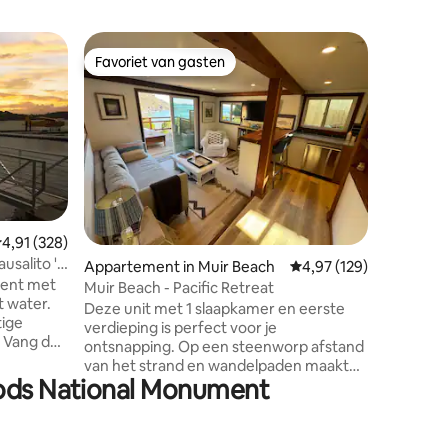
Woning in
Favoriet van gasten
Favor
Favoriet van gasten
Topfavo
Raam naa
het cent
Welkom in
Valley! Onze uitnodigende woning
beschikt
grote da
uitzicht
verschill
De gasha
rustige 
ecensies
emiddelde beoordeling van 4,91 op 5, 328 recensies
4,91 (328)
perfecte ontsnap
usalito 's
Appartement in Muir Beach
Gemiddelde beoordeling
4,97 (129)
een stee
ment met
historisc
Muir Beach - Pacific Retreat
 water.
minuten 
Deze unit met 1 slaapkamer en eerste
tige
centrum v
verdieping is perfect voor je
. Vang de
bestemmi
ontsnapping. Op een steenworp afstand
mfie
Stinson 
van het strand en wandelpaden maakt
 dek met
Woods National Monument
deze eenheid de hoeksteen naar een
n
geweldige ontspannende of
. Uniek en
avontuurlijke vakantie. Deze
ats of
benedenwoning is rustig, privé en