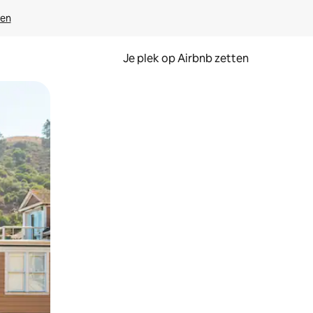
ven
Je plek op Airbnb zetten
en of swipen.