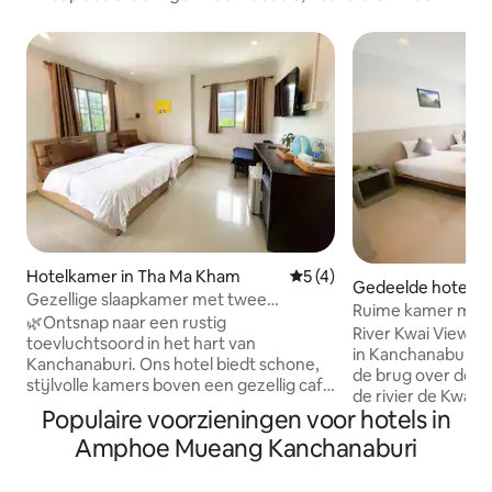
Hotelkamer in Tha Ma Kham
Gemiddelde beoordeling va
5 (4)
Gedeelde hotelkam
Gezellige slaapkamer met twee
Ruime kamer met u
eenpersoonsbedden op een toplocatie
🌿Ontsnap naar een rustig
Superior
River Kwai View Ho
in Kanchanaburi
toevluchtsoord in het hart van
in Kanchanaburi. H
Kanchanaburi. Ons hotel biedt schone,
de brug over de ri
stijlvolle kamers boven een gezellig café
de rivier de Kwai Y
en een ontspannende Thaise
Populaire voorzieningen voor hotels in
water van de provin
massagewinkel, die alles biedt wat je
Het is geschikt o
Amphoe Mueang Kanchanaburi
nodig hebt voor een verjongend verblijf.
hotel ligt ook dic
🛏️Je privékamer - Lichte ruimte met
producten zoals e
airconditioning en een comfortabel