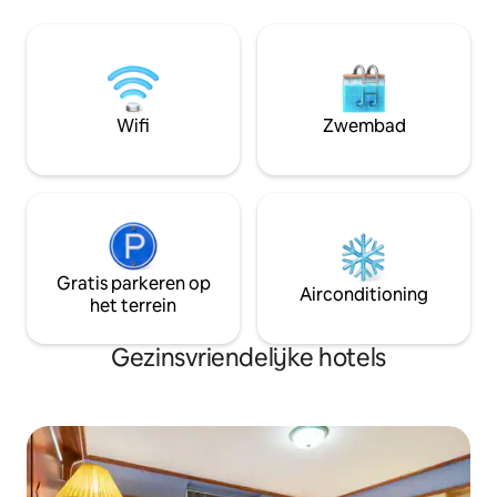
juwelen, juwelen 
queensize bed of twee
Het is handig voor
eenpersoonsbedden. - Ensuite
die Kanchanaburi 
badkamer met warme douche en
gunstig gelegen, d
basisvoorzieningen - Grote ramen of
treinstation, Ploy
balkon met rustgevend uitzicht op de
souvenirwinkels, 
tuin of de straat - Snelle wifi, smart-tv en
Wifi
Zwembad
Amazon.
een klein werkvriendelijk bureau
Gratis parkeren op
Airconditioning
het terrein
Gezinsvriendelijke hotels