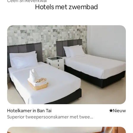
Ceen Sri Reverkwai
Hotels met zwembad
Hotelkamer in Ban Tai
Nieuwe ac
Nieuw
Superior tweepersoonskamer met twee
eenpersoonsbedden, Kanchanaburi