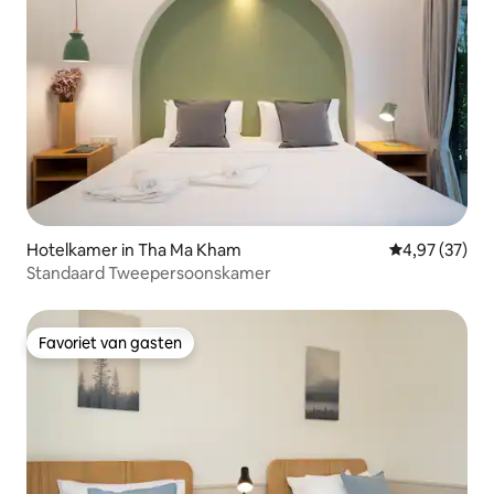
Hotelkamer in Tha Ma Kham
Gemiddelde be
4,97 (37)
Standaard Tweepersoonskamer
Favoriet van gasten
Favoriet van gasten