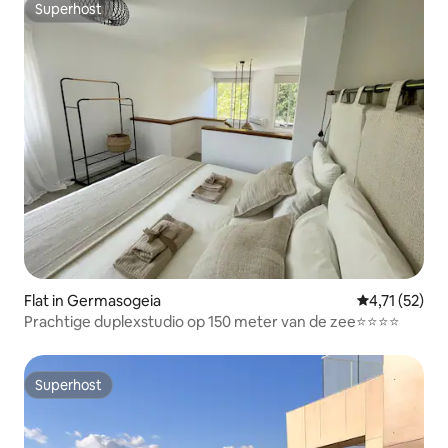
Superhost
Superhost
Flat in Germasogeia
Gemiddelde b
4,71 (52)
Prachtige duplexstudio op 150 meter van de zee⭐️⭐️⭐️⭐️
Superhost
Superhost