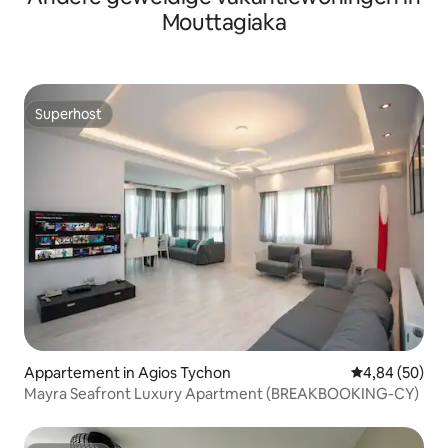
Mouttagiaka
Superhost
Superhost
Appartement in Agios Tychon
Gemiddelde be
4,84 (50)
Mayra Seafront Luxury Apartment (BREAKBOOKING-CY)