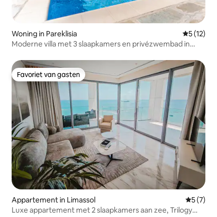
Woning in Pareklisia
Gemiddeld
5 (12)
Moderne villa met 3 slaapkamers en privézwembad in
Pareklissia
Favoriet van gasten
Favoriet van gasten
Appartement in Limassol
Gemiddeld
5 (7)
Luxe appartement met 2 slaapkamers aan zee, Trilogy