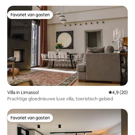
Limassol
Favoriet van gasten
Favoriet van gasten
Villa in Limassol
Gemiddelde b
4,9 (20)
Prachtige gloednieuwe luxe villa, toeristisch gebied
Favoriet van gasten
Favoriet van gasten