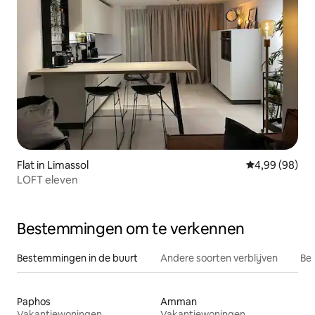
Flat in Limassol
Gemiddelde be
4,99 (98)
LOFT eleven
Bestemmingen om te verkennen
Bestemmingen in de buurt
Andere soorten verblijven
Bes
Paphos
Amman
Vakantiewoningen
Vakantiewoningen