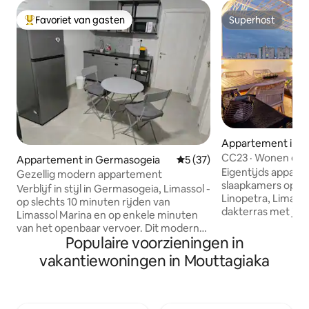
Favoriet van gasten
Superhost
Topfavoriet van gasten
Superhost
Appartement in A
nasios
CC23 · Wonen op h
Appartement in Germasogeia
Gemiddelde beoordeling van
5 (37)
BBQ • Snelle wifi
Eigentijds appart
Gezellig modern appartement
slaapkamers op 1,
Verblijf in stijl in Germasogeia, Limassol -
Linopetra, Limasso
op slechts 10 minuten rijden van
dakterras met jacu
Limassol Marina en op enkele minuten
uitgerust met een
van het openbaar vervoer. Dit moderne
wastafel, lounge 
Populaire voorzieningen in
appartement is gezellig en onlangs
uitzicht over de sta
gerenoveerd in 2025. Het beschikt over
vakantiewoningen in Mouttagiaka
tweepersoonskame
een strakke keuken, een comfortabele
moderne volledig 
woonkamer met smart-tv, sterke wifi,
met eetkamer, ov
airconditioning, zelf inchecken, een
GEWELDIGE bank
rustige slaapkamer met verduisterende