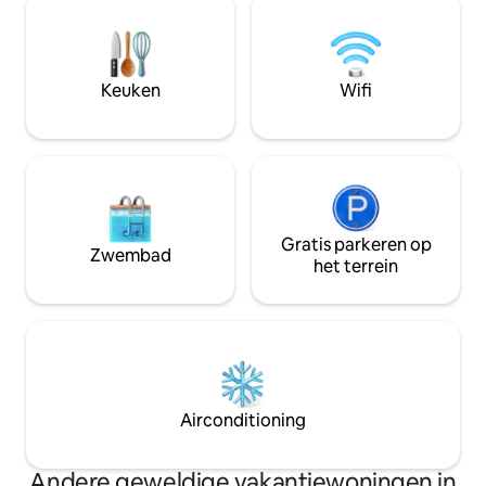
uitschuifmechani
gordijnen en een schone, stijlvolle
Nespresso, de Sma
badkamer. Op enkele minuten van het
rekening mee dat 
strand, de supermarkt en het
van de weg bouw
nachtleven, is het perfect voor koppels,
Keuken
Wifi
de gang zijn, die
soloreizigers of zakelijke gasten die op
beginnen vanwege 
zoek zijn naar comfort en gemak.
Gratis parkeren op
Zwembad
het terrein
Airconditioning
Andere geweldige vakantiewoningen in