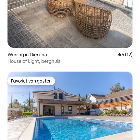
Woning in Dierona
Gemiddeld
5 (12)
House of Light, berghuis
Favoriet van gasten
Favoriet van gasten