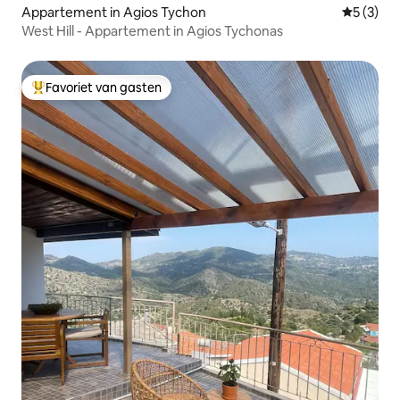
Appartement in Agios Tychon
Gemiddeld
5 (3)
West Hill - Appartement in Agios Tychonas
Favoriet van gasten
Topfavoriet van gasten