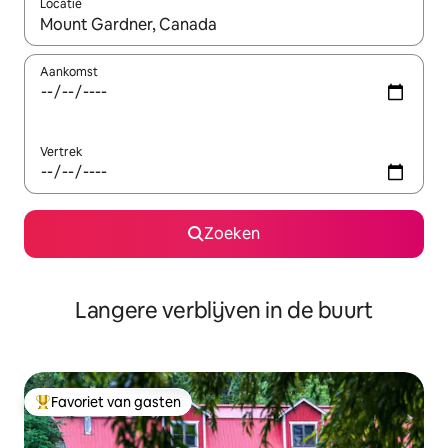
Locatie
Wanneer er resultaten beschikbaar zijn, maak je een keuze met 
Aankomst
Vertrek
Zoeken
Langere verblijven in de buurt
Favoriet van gasten
Topfavoriet van gasten