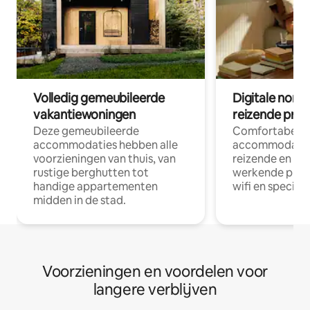
Volledig gemeubileerde
Digitale nom
vakantiewoningen
reizende prof
Deze gemeubileerde
Comfortabele
accommodaties hebben alle
accommodatie
voorzieningen van thuis, van
reizende en op
rustige berghutten tot
werkende profe
handige appartementen
wifi en special
midden in de stad.
Voorzieningen en voordelen voor
langere verblijven