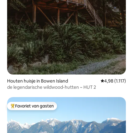
Houten huisje in Bowen Island
Gemiddelde beoo
4,98 (1.117)
de legendarische wildwood-hutten ~ HUT 2
Favoriet van gasten
Topfavoriet van gasten