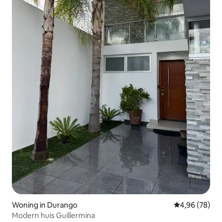
Woning in Durango
Gemiddelde be
4,96 (78)
Modern huis Guillermina