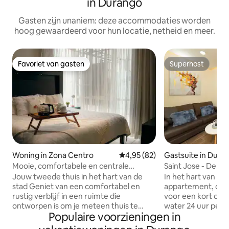
in Durango
Gasten zijn unaniem: deze accommodaties worden
hoog gewaardeerd voor hun locatie, netheid en meer.
Favoriet van gasten
Superhost
Favoriet van gasten
Superhost
Woning in Zona Centro
Gemiddelde beoordeling van 4,
4,95 (82)
Gastsuite in Dura
Mooie, comfortabele en centrale
Saint Jose - Depa
airconditioning
Dgo.
Jouw tweede thuis in het hart van de
In het hart van Dur
stad Geniet van een comfortabel en
appartement, dat 
rustig verblijf in een ruimte die
voor een kort of l
ontworpen is om je meteen thuis te
water 24 uur per 
Populaire voorzieningen in
laten voelen Gelegen op slechts een
kingsize bed met 
paar straten van de kathedraal, in het
ondersteuningsmat