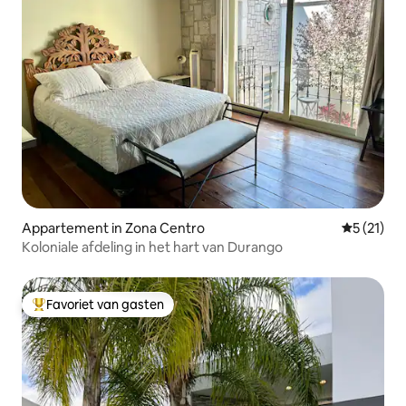
Appartement in Zona Centro
Gemiddeld
5 (21)
Koloniale afdeling in het hart van Durango
Favoriet van gasten
Topfavoriet van gasten