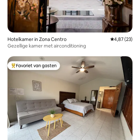
Hotelkamer in Zona Centro
Gemiddelde be
4,87 (23)
Gezellige kamer met airconditioning
Favoriet van gasten
Topfavoriet van gasten