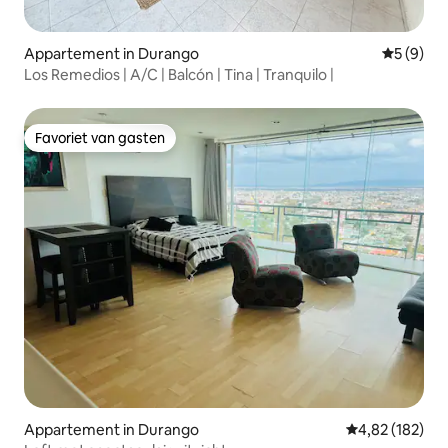
Appartement in Durango
Gemiddeld
5 (9)
Los Remedios | A/C | Balcón | Tina | Tranquilo |
Favoriet van gasten
Favoriet van gasten
Appartement in Durango
Gemiddelde beo
4,82 (182)