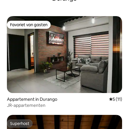
Favoriet van gasten
Favoriet van gasten
Appartement in Durango
Gemiddeld
5 (11)
JR-appartementen
Superhost
Superhost