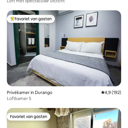
Loft met spectaculair uitzicht
Favoriet van gasten
Topfavoriet van gasten
Privékamer in Durango
Gemiddelde be
4,9 (192)
Loftkamer 5
Favoriet van gasten
Favoriet van gasten