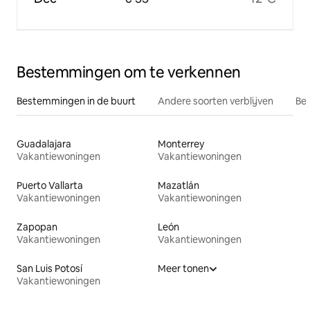
Bestemmingen om te verkennen
Bestemmingen in de buurt
Andere soorten verblijven
Bes
Guadalajara
Monterrey
Vakantiewoningen
Vakantiewoningen
Puerto Vallarta
Mazatlán
Vakantiewoningen
Vakantiewoningen
Zapopan
León
Vakantiewoningen
Vakantiewoningen
San Luis Potosí
Meer tonen
Vakantiewoningen