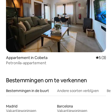
Appartement in Cobeta
Gemiddeld
5 (3)
Petronila-appartement
Bestemmingen om te verkennen
Bestemmingen in de buurt
Andere soorten verblijven
Bes
Madrid
Barcelona
Vakantiewoningen
Vakantiewoningen