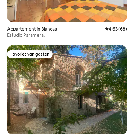
Appartement in Blancas
Gemiddelde be
4,63 (68)
Estudio Paramera.
Favoriet van gasten
Favoriet van gasten