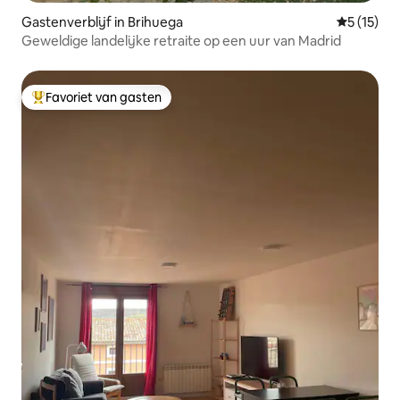
Gastenverblijf in Brihuega
Gemiddeld
5 (15)
Geweldige landelijke retraite op een uur van Madrid
Favoriet van gasten
Topfavoriet van gasten