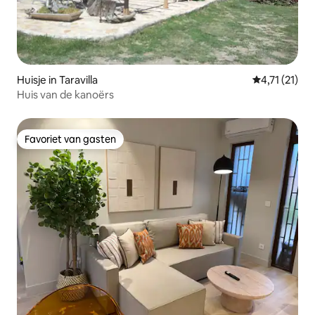
Huisje in Taravilla
Gemiddelde b
4,71 (21)
Huis van de kanoërs
Favoriet van gasten
Favoriet van gasten