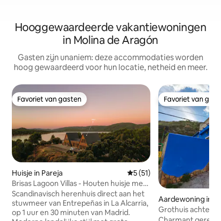
Hooggewaardeerde vakantiewoningen
in Molina de Aragón
Gasten zijn unaniem: deze accommodaties worden
hoog gewaardeerd voor hun locatie, netheid en meer.
Favoriet van gasten
Favoriet van gas
Favoriet van gasten
Favoriet van gas
Huisje in Pareja
Gemiddelde beoordeling van
5 (51)
Brisas Lagoon Villas - Houten huisje met
uitzicht op het meer
Scandinavisch herenhuis direct aan het
Aardewoning in M
stuwmeer van Entrepeñas in La Alcarria,
Grothuis achter h
op 1 uur en 30 minuten van Madrid.
Charmant geresta