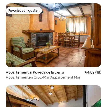
Favoriet van gasten
Favoriet van gasten
Appartement in Poveda de la Sierra
Gemiddelde be
4,89 (18)
Appartementen Cruz-Mar Appartement Mar