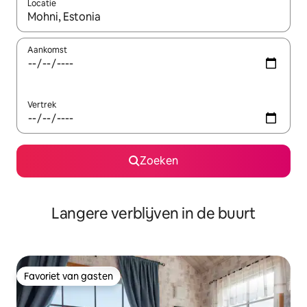
Locatie
Wanneer er resultaten beschikbaar zijn, maak je een keuze met 
Aankomst
Vertrek
Zoeken
Langere verblijven in de buurt
Favoriet van gasten
Favoriet van gasten