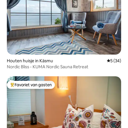
Houten huisje in Käsmu
Gemiddelde
5 (34)
Nordic Bliss - KUMA Nordic Sauna Retreat
Favoriet van gasten
Topfavoriet van gasten