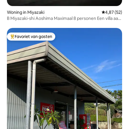
Woning in Miyazaki
Gemiddelde be
4,87 (52)
B Miyazaki-shi Aoshima Maximaal 8 personen Een villa aan
de oceaan waar je in slaap valt met het geluid van de
golven en wakker wordt met de prachtige zonsopgang
Favoriet van gasten
Topfavoriet van gasten