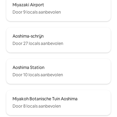
Onami-ike liggen op ongeveer 15
Miyazaki Airport
minuten rijden, Het is ook een
geweldige uitvalsbasis voor
Door 9 locals aanbevolen
bergbeklimmen en wandelen. Ontsnap
aan het dagelijkse leven tijdens een reis
met je geliefde Gebruik het als een plek
om je geest en lichaam te laten rusten.
🌿🦌
Aoshima-schrijn
Door 27 locals aanbevolen
Aoshima Station
Door 10 locals aanbevolen
Miyakoh Botanische Tuin Aoshima
Door 8 locals aanbevolen