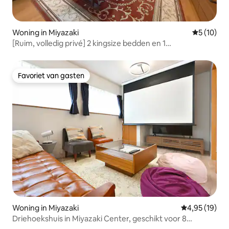
Woning in Miyazaki
Gemiddelde
5 (10)
[Ruim, volledig privé] 2 kingsize bedden en 1
tweepersoonsbed voor 6 personen | Parkeerplaats voor 3
auto's | Toplocatie, uitstekende faciliteiten
Favoriet van gasten
Favoriet van gasten
Woning in Miyazaki
Gemiddelde be
4,95 (19)
Driehoekshuis in Miyazaki Center, geschikt voor 8
personen, gratis parkeerplaats