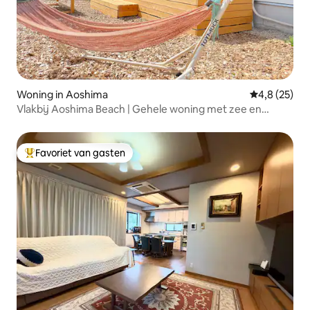
Woning in Aoshima
Gemiddelde b
4,8 (25)
Vlakbij Aoshima Beach | Gehele woning met zee en
natuur | Maximaal 4 personen • Gratis
parkeergelegenheid
Favoriet van gasten
Topfavoriet van gasten