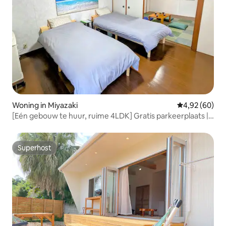
Woning in Miyazaki
Gemiddelde be
4,92 (60)
[Eén gebouw te huur, ruime 4LDK] Gratis parkeerplaats |
6 bedden | Maximaal 11 personen | Met terrasdak
Superhost
Superhost