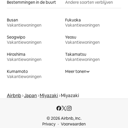
Bestemmingen in de buurt
Andere soorten verblijven
Busan
Fukuoka
Vakantiewoningen
Vakantiewoningen
Seogwipo
Yeosu
Vakantiewoningen
Vakantiewoningen
Hiroshima
Takamatsu
Vakantiewoningen
Vakantiewoningen
Kumamoto
Meer tonen
Vakantiewoningen
Airbnb
Japan
Miyazaki
Miyazaki
© 2026 Airbnb, Inc.
Privacy
Voorwaarden