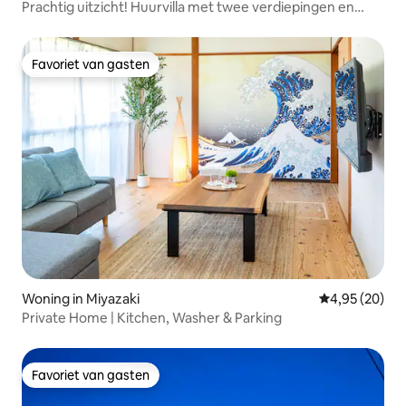
Prachtig uitzicht! Huurvilla met twee verdiepingen en
uitzicht op de oceaan op een heuvel (Onderdeel van de
Hina Tabi Miyazaki-campagne)
Favoriet van gasten
Favoriet van gasten
Woning in Miyazaki
Gemiddelde be
4,95 (20)
Private Home | Kitchen, Washer & Parking
Favoriet van gasten
Favoriet van gasten