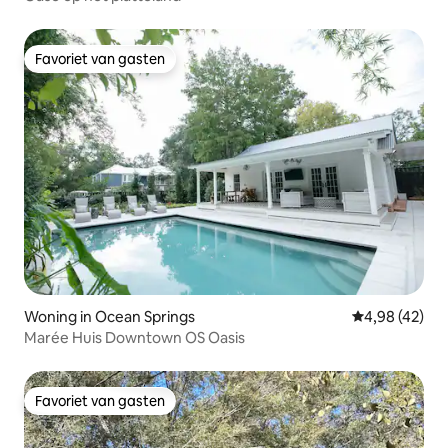
Favoriet van gasten
Favoriet van gasten
Woning in Ocean Springs
Gemiddelde be
4,98 (42)
Marée Huis Downtown OS Oasis
Favoriet van gasten
Favoriet van gasten