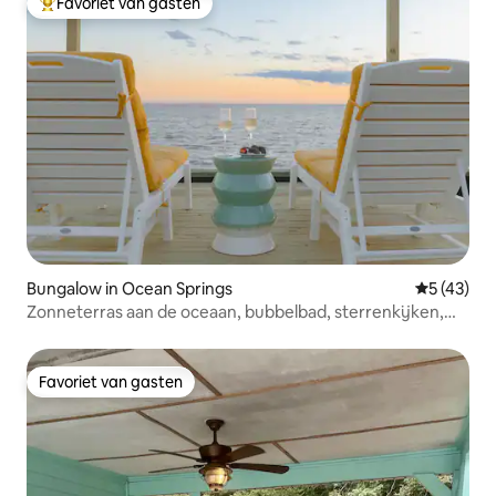
Favoriet van gasten
Topfavoriet van gasten
Bungalow in Ocean Springs
Gemiddelde
5 (43)
Zonneterras aan de oceaan, bubbelbad, sterrenkijken,
vuurplaats
Favoriet van gasten
Favoriet van gasten