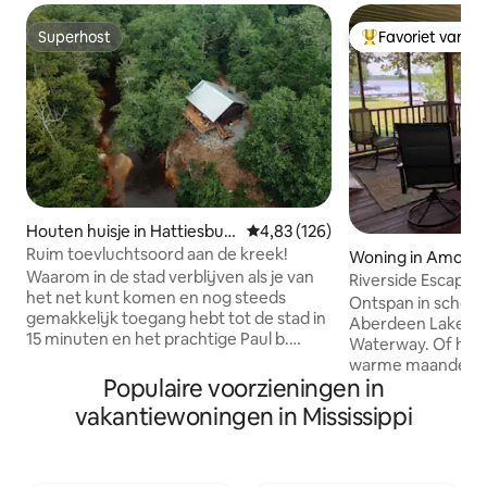
Superhost
Favoriet van g
Superhost
Topfavoriet van 
Houten huisje in Hattiesbur
Gemiddelde beoordeling van 4,8
4,83 (126)
g
Ruim toevluchtsoord aan de kreek!
Woning in Amory
Waarom in de stad verblijven als je van
Riverside Escape b
het net kunt komen en nog steeds
Ontspan in schoo
gemakkelijk toegang hebt tot de stad in
Aberdeen Lake e
15 minuten en het prachtige Paul b.
Waterway. Of het nu
Johnson park/meer in 8 minuten?
warme maanden o
Kathedraalplafond, touwschommel, 4
Populaire voorzieningen in
ganzen en eenden 
binnen-/buiten-tv's, vuurplaats en
het is rustig en ge
vakantiewoningen in Mississippi
houtkachel, allemaal met uitzicht aan
grote afgescherm
het water. Groot bovendek en
elektrische open haard
geweldige lager overdekte
schaduwrijke omhe
activiteitenruimte voor warme dagen.