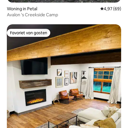
Woning in Petal
Gemiddelde be
4,97 (69)
Avalon 's Creekside Camp
Favoriet van gasten
Favoriet van gasten