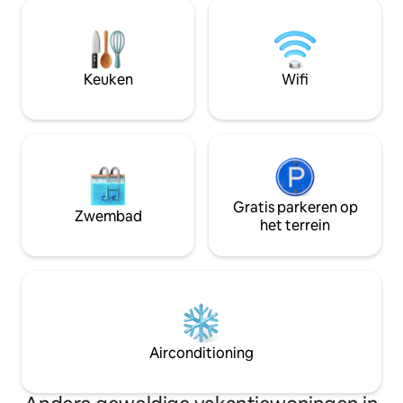
een schommel, vuu
Wifi, bordspellen, tafelvoetbal, darts,
houtskoolgrills. D
stereo-installatie in de buitenlucht,
uitgerust en de wo
popcorn, snacks/koffie en responsieve
voor gehandicapte
host. Geweldige buren en alles wat je
handgrepen en opr
Keuken
Wifi
nodig hebt om een geweldig uitje te
mijl), Tupelo (38 mijl), MSU/Starkv
hebben!
mijl) en River Birc
Gratis parkeren op
Zwembad
het terrein
Airconditioning