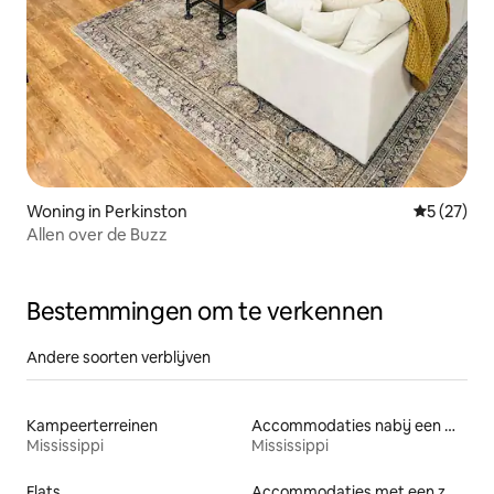
Woning in Perkinston
Gemiddelde
5 (27)
Allen over de Buzz
Bestemmingen om te verkennen
Andere soorten verblijven
Kampeerterreinen
Accommodaties nabij een meer
Mississippi
Mississippi
Flats
Accommodaties met een zwembad