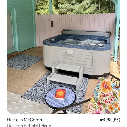
Huisje in McComb
Gemiddelde be
4,88 (56)
Oase op het platteland