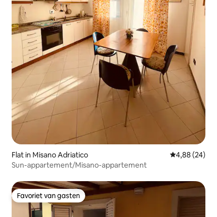
Flat in Misano Adriatico
Gemiddelde be
4,88 (24)
Sun-appartement/Misano-appartement
Favoriet van gasten
Favoriet van gasten