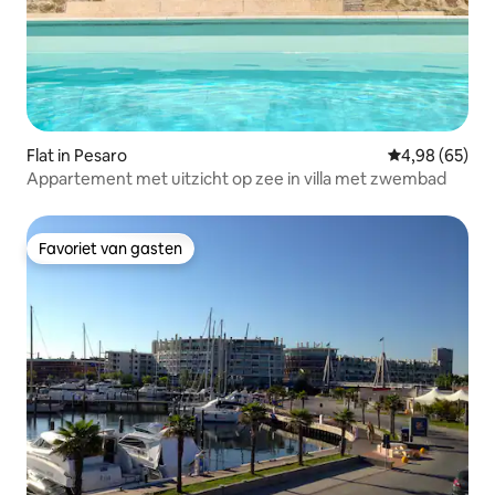
Flat in Pesaro
Gemiddelde be
4,98 (65)
Appartement met uitzicht op zee in villa met zwembad
Favoriet van gasten
Favoriet van gasten