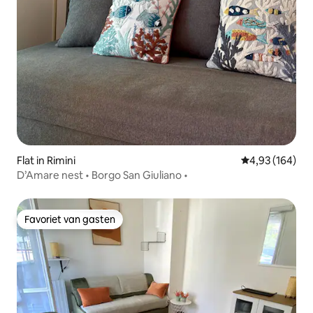
Flat in Rimini
Gemiddelde beo
4,93 (164)
D’Amare nest • Borgo San Giuliano •
Favoriet van gasten
Favoriet van gasten