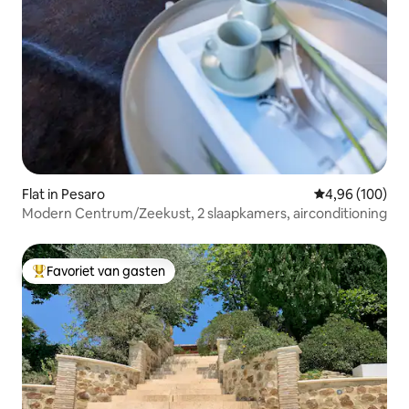
Flat in Pesaro
Gemiddelde beo
4,96 (100)
Modern Centrum/Zeekust, 2 slaapkamers, airconditioning
Favoriet van gasten
Topfavoriet van gasten