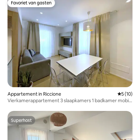
Favoriet van gasten
Favoriet van gasten
Appartement in Riccione
Gemiddelde
5 (10)
Vierkamerappartement 3 slaapkamers 1 badkamer mobiel
3292265855
Superhost
Superhost