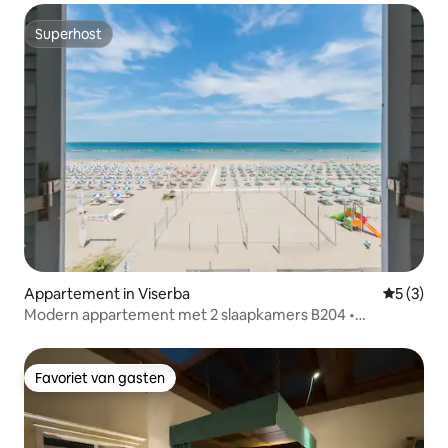
Superhost
Superhost
Appartement in Viserba
Gemiddeld
5 (3)
Modern appartement met 2 slaapkamers B204 •
Adembenemend uitzicht op zee
Favoriet van gasten
Favoriet van gasten