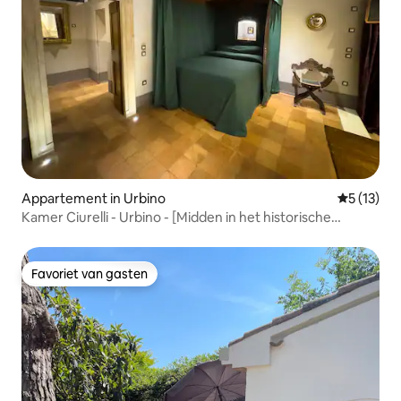
Appartement in Urbino
Gemiddeld
5 (13)
Kamer Ciurelli - Urbino - [Midden in het historische
centrum]
Favoriet van gasten
Favoriet van gasten