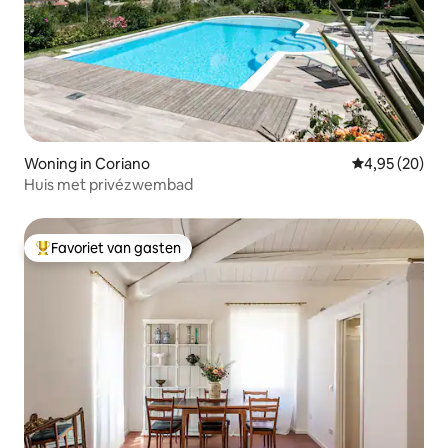
Woning in Coriano
Gemiddelde be
4,95 (20)
Huis met privézwembad
Favoriet van gasten
Topfavoriet van gasten