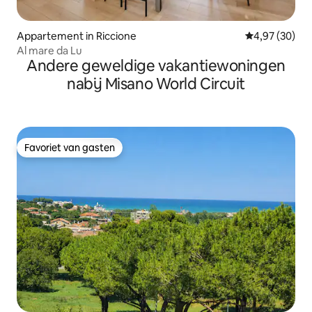
Appartement in Riccione
Gemiddelde be
4,97 (30)
Al mare da Lu
Andere geweldige vakantiewoningen
nabij Misano World Circuit
Favoriet van gasten
Favoriet van gasten