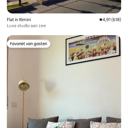
Flat in Rimini
Gemiddelde beo
4,91 (618)
Luxe studio aan zee
Favoriet van gasten
Favoriet van gasten