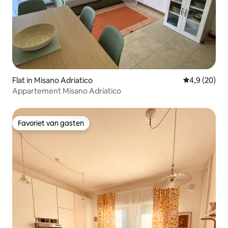
Flat in Misano Adriatico
Gemiddelde b
4,9 (20)
Appartement Misano Adriatico
Favoriet van gasten
Favoriet van gasten