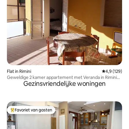
Flat in Rimini
Gemiddelde be
4,9 (129)
Geweldige 2 kamer appartement met Veranda in Rimini
Gezinsvriendelijke woningen
Mare
Favoriet van gasten
Topfavoriet van gasten