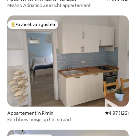
Misano Adriatico Zeezicht appartement
Favoriet van gasten
Topfavoriet van gasten
Appartement in Rimini
Gemiddelde beo
4,97 (126)
Een blauw huisje op het strand