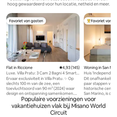
hoog gewaardeerd voor hun locatie, netheid en meer.
Favoriet van gasten
Favoriet van g
Favoriet van gasten
Topfavoriet van 
Flat in Riccione
Gemiddelde beoordeling van 4,9
4,93 (145)
Woning in San Mar
Luxe. Villa Pratu: 3 Cam 2 Bagni 4 Smart
Huis 'Independent'
TV + AC
historische centr
Ervaar exclusiviteit in Villa Pratu. ✨ Op
Dit onafhankelijke
slechts 100 m van de zee, een
paar stappen van
toevluchtsoord van 90 m² (2024) waar
historische centr
design en ontspanning samenkomen.
San Marino, is de 
Populaire voorzieningen voor
Het hart van het huis is de woonkamer:
diegenen die op zo
ontspan op een extra grote bank voor
ontspanning, priv
vakantiehuizen vlak bij Misano World
de 55 inch 4K Smart TV🎬, ideaal na de
adembenemend uit
Circuit
zee. Met drie slaapkamers, twee
omliggende berge