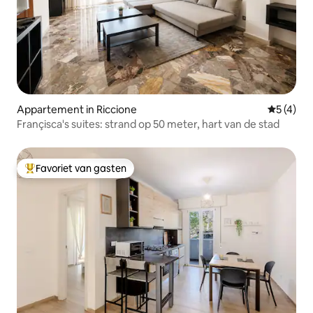
Appartement in Riccione
Gemiddeld
5 (4)
Françisca's suites: strand op 50 meter, hart van de stad
Favoriet van gasten
Topfavoriet van gasten