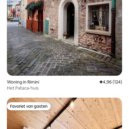
Woning in Rimini
Gemiddelde beo
4,96 (124)
Het Pataca-huis
Favoriet van gasten
Favoriet van gasten