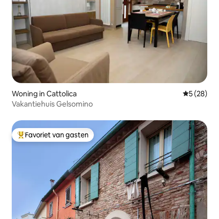
Woning in Cattolica
Gemiddelde
5 (28)
Vakantiehuis Gelsomino
Favoriet van gasten
Topfavoriet van gasten