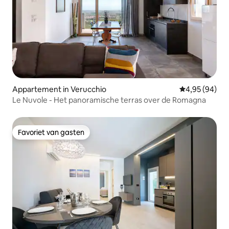
Appartement in Verucchio
Gemiddelde be
4,95 (94)
Le Nuvole - Het panoramische terras over de Romagna
Favoriet van gasten
Favoriet van gasten