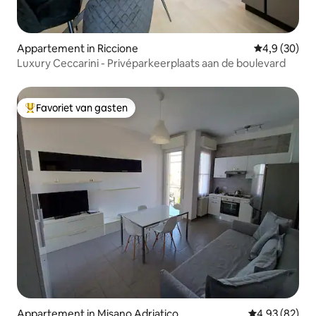
Appartement in Riccione
Gemiddelde b
4,9 (30)
Luxury Ceccarini - Privéparkeerplaats aan de boulevard
Favoriet van gasten
Topfavoriet van gasten
Appartement in Misano Adriatico
Gemiddelde be
4,93 (82)