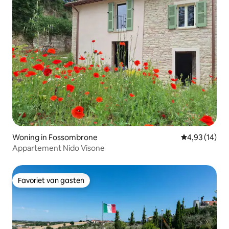
Woning in Fossombrone
Gemiddelde be
4,93 (14)
Appartement Nido Visone
Favoriet van gasten
Favoriet van gasten