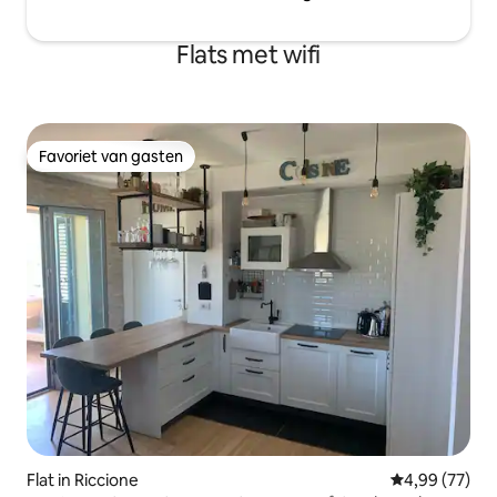
Flats met wifi
Favoriet van gasten
Favoriet van gasten
Flat in Riccione
Gemiddelde be
4,99 (77)