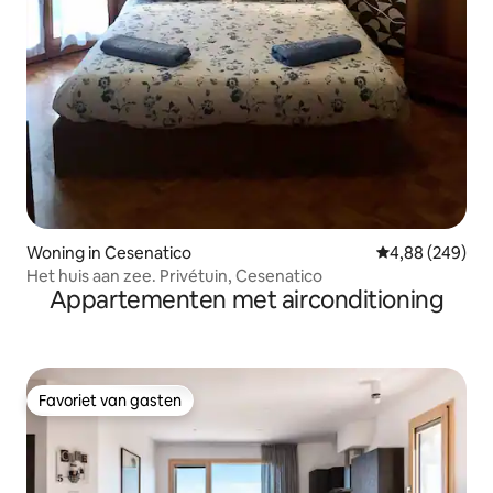
Woning in Cesenatico
Gemiddelde beo
4,88 (249)
Het huis aan zee. Privétuin, Cesenatico
Appartementen met airconditioning
Favoriet van gasten
Favoriet van gasten