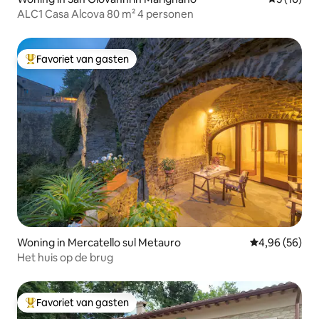
ALC1 Casa Alcova 80 m² 4 personen
Favoriet van gasten
Topfavoriet van gasten
Woning in Mercatello sul Metauro
Gemiddelde be
4,96 (56)
Het huis op de brug
Favoriet van gasten
Topfavoriet van gasten