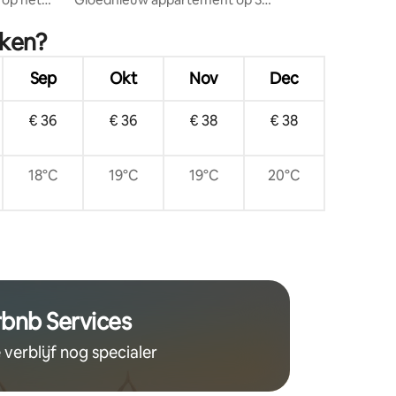
iraflores
stratenblokken van Parque Kennedy
eken?
Sep
Okt
Nov
Dec
€ 36
€ 36
€ 38
€ 38
18°C
19°C
19°C
20°C
rbnb Services
 verblijf nog specialer