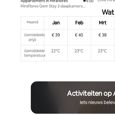
Appartement in Miraflores
Gemiddelde beoord
5 (5)
Miraflores Gem Stay 2 slaapkamers
Wat 
@AltoHost
Maand
Jan
Feb
Mrt
€ 39
€ 40
€ 38
Gemiddelde
prijs
22°C
23°C
23°C
Gemiddelde
temperatuur
Activiteiten op
Iets nieuws bele