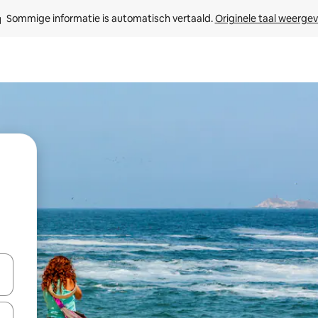
Sommige informatie is automatisch vertaald. 
Originele taal weerge
een keuze met je de pijltjestoetsen omhoog en omlaag, óf door te tikk