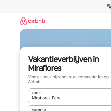
Ga
direct
naar
inhoud
Vakantieverblijven in
Miraflores
Vind en boek bijzondere accommodaties op
Airbnb
Locatie
Wanneer er resultaten beschikbaar zijn, maak je 
Aankomst