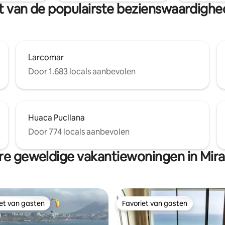
fietsen🚲, 🏄‍♂️ paden.
perfecte uitje!
urt van de populairste bezienswaardighe
Larcomar
Door 1.683 locals aanbevolen
Huaca Pucllana
Door 774 locals aanbevolen
e geweldige vakantiewoningen in Mira
iet van gasten
Favoriet van gasten
iet van gasten
Favoriet van gasten