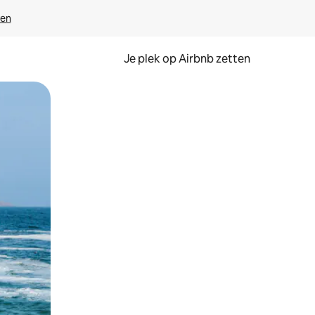
ven
Je plek op Airbnb zetten
en of swipen.