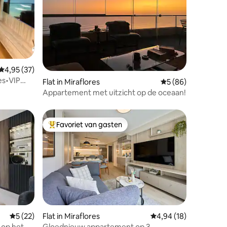
Gemiddelde beoordeling van 4,95 op 5, 37 recensies
4,95 (37)
es•VIP
ecensies
Flat in Miraflores
Gemiddelde beoorde
5 (86)
Appartement met uitzicht op de oceaan!
Favoriet van gasten
Topfavoriet van gasten
ecensies
Gemiddelde beoordeling van 5 op 5, 22 recensies
5 (22)
Flat in Miraflores
Gemiddelde beoordelin
4,94 (18)
 op het
Gloednieuw appartement op 3