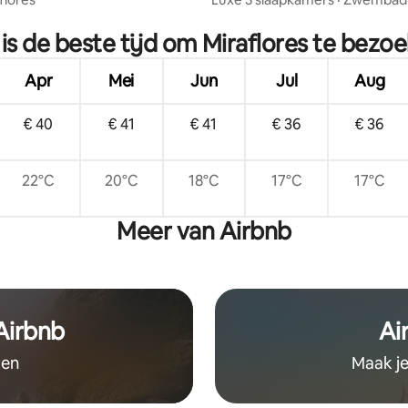
eling van 5 op 5, 5 recensies
dak • Fitnessruimte Larcomar M
is de beste tijd om Miraflores te bezo
Apr
Mei
Jun
Jul
Aug
€ 40
€ 41
€ 41
€ 36
€ 36
22°C
20°C
18°C
17°C
17°C
Meer van Airbnb
 Airbnb
Ai
ven
Maak je