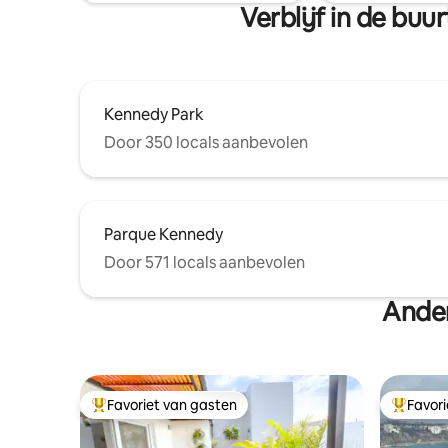
wandelen, 
Verblijf in de bu
Overal drempelvrije toegang. 24/7
beveiliging van het gebouw.
Kennedy Park
Door 350 locals aanbevolen
Parque Kennedy
Door 571 locals aanbevolen
Ander
Favoriet van gasten
Favor
Topfavoriet van gasten
Topfavor