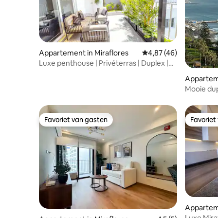
Appartement in Miraflores
Gemiddelde beoordelin
4,87 (46)
Luxe penthouse | Privéterras | Duplex |
Airco
Apparteme
Mooie dup
oceaan in
Favoriet van gasten
Favoriet
Favoriet van gasten
Favoriet
Apparteme
Luxe Mira