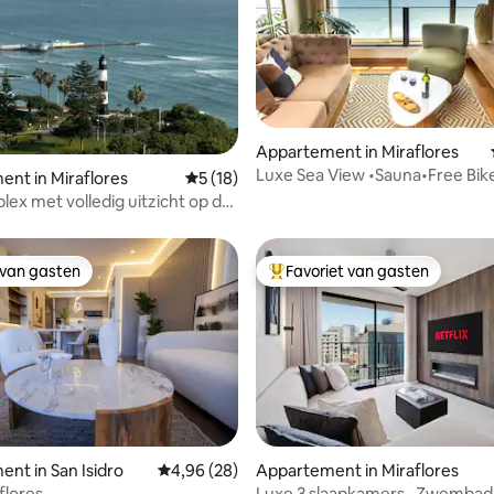
g van 4,87 op 5, 46 recensies
Appartement in Miraflores
Luxe Sea View •Sauna•Free Bik
nt in Miraflores
Gemiddelde beoordeling van 5 op 5, 18 r
5 (18)
Tour •VIP Chef
lex met volledig uitzicht op de
 Miraflores
 van gasten
Favoriet van gasten
 van gasten
Topfavoriet van gasten
nt in San Isidro
Gemiddelde beoordeling van 4,96 op 5, 28 r
4,96 (28)
Appartement in Miraflores
flores
Luxe 3 slaapkamers · Zwembad