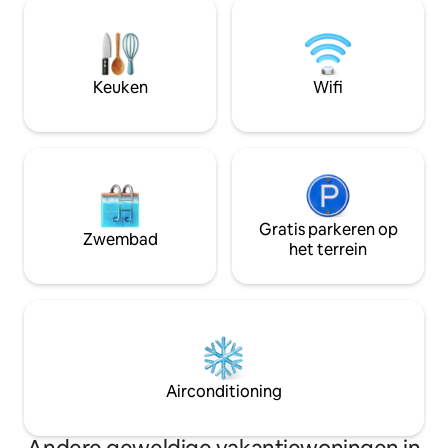
km van Agordo, waar je banken,
huis. De ruimte is 
apotheken, supermarkten,
gemakken: grote d
benzinestations kunt vinden. Het ligt
flatscreen-tv. Op 
ook op ongeveer 25 km van Alleghe en
dakterras met 360°
Falcade, op 30 km van Belluno, op 70 km
Keuken
Wifi
(gemeenschappeli
van Cortina d’Ampezzo en op 140 km
van Venetië.
Gratis parkeren op
Zwembad
het terrein
Airconditioning