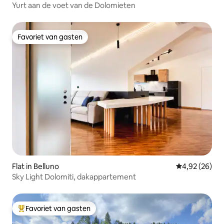
Yurt aan de voet van de Dolomieten
Favoriet van gasten
Favoriet van gasten
Flat in Belluno
Gemiddelde be
4,92 (26)
Sky Light Dolomiti, dakappartement
Favoriet van gasten
Topfavoriet van gasten