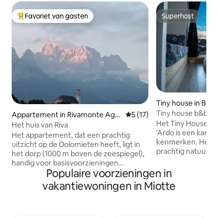
Favoriet van gasten
Superhost
Topfavoriet van gasten
Superhost
Tiny house in Boz
Tiny house b&b Tu
Appartement in Rivamonte Ago
Gemiddelde beoordeling van
5 (17)
Het Tiny House of 
rdino
Het huis van Riva
'Ardo is een kame
Het appartement, dat een prachtig
kenmerken. Het h
uitzicht op de Dolomieten heeft, ligt in
prachtig natuurlij
het dorp (1000 m boven de zeespiegel),
uitzicht op de ber
handig voor basisvoorzieningen
van de Ardo-stro
Populaire voorzieningen in
(bakkerij en supermarkt, bar/kranten,
stelt je in staat o
postkantoor, kerk, kinderspeelplaats,
vakantiewoningen in Miotte
en te genieten va
picknickplaats) en om te genieten van
adembenemende l
comfortabele en ontspannende
inrichting is ontw
wandelingen. Het huis ligt op ongeveer 6
uit te kunnen voer