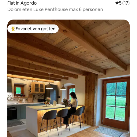
Flat in Agordo
Gemiddeld
5 (17)
Dolomieten Luxe Penthouse max 6 personen
Favoriet van gasten
Topfavoriet van gasten