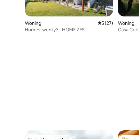
Woning
Gemiddelde beoorde
5 (27)
Woning
Homestwenty3 - HOME ZES
Casa Cer