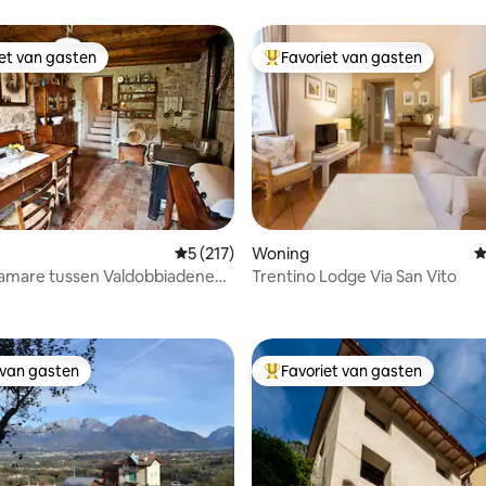
iet van gasten
Favoriet van gasten
iet van gasten
Topfavoriet van gasten
Gemiddelde beoordeling van 5 op 5, 217 r
5 (217)
Woning
G
ramare tussen Valdobbiadene
Trentino Lodge Via San Vito
 van 4,89 op 5, 168 recensies
ino
 van gasten
Favoriet van gasten
 van gasten
Topfavoriet van gasten