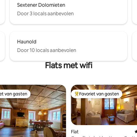
Sextener Dolomieten
Door 3 locals aanbevolen
Haunold
Door 10 locals aanbevolen
Flats met wifi
iet van gasten
Favoriet van gasten
iet van gasten
Topfavoriet van gasten
Flat
G