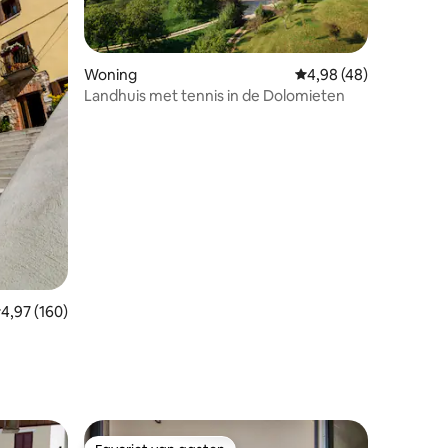
ecensies
Woning
Gemiddelde beoordelin
4,98 (48)
Landhuis met tennis in de Dolomieten
emiddelde beoordeling van 4,97 op 5, 160 recensies
4,97 (160)