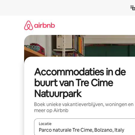
Ga
direct
naar
inhoud
Accommodaties in de
buurt van Tre Cime
Natuurpark
Boek unieke vakantieverblijven, woningen en
meer op Airbnb
Locatie
Wanneer er resultaten beschikbaar zijn, maak je 