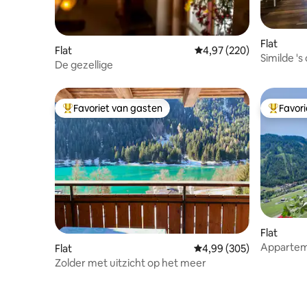
Flat
Flat
Gemiddelde beoordeling
4,97 (220)
Similde 's
De gezellige
it022250
Favoriet van gasten
Favor
Topfavoriet van gasten
Topfavor
Flat
Appartem
Flat
Gemiddelde beoordeling
4,99 (305)
Zolder met uitzicht op het meer