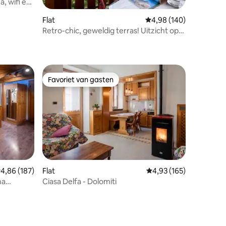
a, wifi en
Flat
Gemiddelde beoordeling
4,98 (140)
Retro-chic, geweldig terras! Uitzicht op
ecensies
de bergen
Favoriet van gasten
Favoriet van gasten
emiddelde beoordeling van 4,86 op 5, 187 recensies
4,86 (187)
Flat
Gemiddelde beoordeling
4,93 (165)
ecensies
na
Ciasa Delfa - Dolomiti