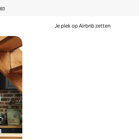
ven
Je plek op Airbnb zetten
en of swipen.