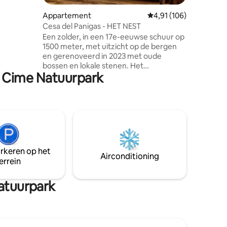
 uitzicht
Appartement
Gemiddelde beoordelin
4,91 (106)
 typische
azen raam
Cesa del Panigas - HET NEST
proefje
Een zolder, in een 17e-eeuwse schuur op
ar buiten.
1500 meter, met uitzicht op de bergen
ang...
en gerenoveerd in 2023 met oude
bossen en lokale stenen. Het
re Cime Natuurpark
appartement bestaat uit een eethoek
met een uitgeruste keuken, evenals een
grote woonkamer met een open haard
en een grote slaapbank, een
comfortabele badkamer met een
douche en een 'toevluchtsoord' met 2
extra bedden. De accommodatie is
perfect voor een stel, maar het is ook
arkeren op het
geschikt voor een gezin met 2 kinderen,
Airconditioning
errein
maar niet voor 4 volwassenen. 025044-
LOC-00301 - IT025044C2U74B4BTG
Natuurpark