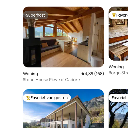
Superhost
Favor
Superhost
Topfavor
Woning
Borgo St
Woning
Gemiddelde beoordeling
4,89 (168)
en Segus
Stone House Pieve di Cadore
Favoriet van gasten
Favoriet
Topfavoriet van gasten
Favoriet