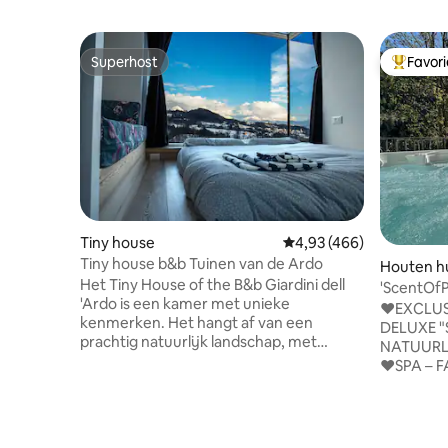
Superhost
Favor
Superhost
Topfavor
Tiny house
Gemiddelde beoordeling
4,93 (466)
Tiny house b&b Tuinen van de Ardo
Houten hu
Het Tiny House of the B&b Giardini dell
'ScentOfP
'Ardo is een kamer met unieke
whirlpool
♥️EXCLU
kenmerken. Het hangt af van een
DELUXE "
prachtig natuurlijk landschap, met
NATUURLIJ
uitzicht op de bergen en de diepe kloof
♥️SPA –
van de Ardo-stroom. Het grote raam
BUBBELB
stelt je in staat om jezelf in bed te leggen
SCHITTER
en te genieten van het
DOLOMIE
adembenemende landschap. De
BOLZANO