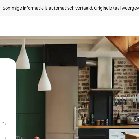
Sommige informatie is automatisch vertaald. 
Originele taal weerge
een keuze met je de pijltjestoetsen omhoog en omlaag, óf door te tikk