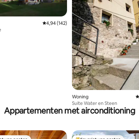
ling van 5 op 5, 27 recensies
Gemiddelde beoordeling van 4,94 op 5, 142 r
4,94 (142)
e
Woning
G
Suite Water en Steen
Appartementen met airconditioning