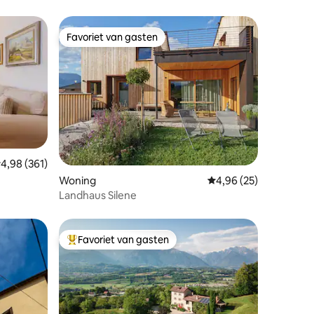
Favoriet van gasten
Favoriet van gasten
ecensies
emiddelde beoordeling van 4,98 op 5, 361 recensies
4,98 (361)
Woning
Gemiddelde beoordelin
4,96 (25)
Landhaus Silene
Favoriet van gasten
Topfavoriet van gasten