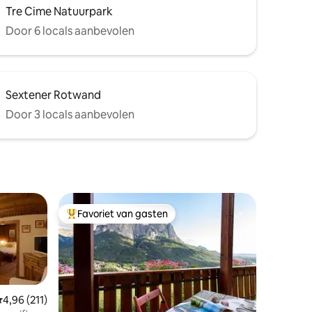
Tre Cime Natuurpark
Door 6 locals aanbevolen
Sextener Rotwand
Door 3 locals aanbevolen
Favoriet van gasten
Topfavoriet van gasten
emiddelde beoordeling van 4,96 op 5, 211 recensies
4,96 (211)