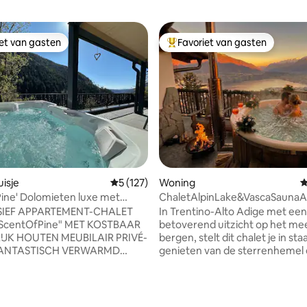
iet van gasten
Favoriet van gasten
iet van gasten
Topfavoriet van gasten
 van 4,93 op 5, 466 recensies
isje
Gemiddelde beoordeling van 5 op 5, 127 r
5 (127)
Woning
G
ine' Dolomieten luxe met
ChaletAlpinLake&VascaSaunaA
 en sauna
SIEF APPARTEMENT-CHALET
In Trentino-Alto Adige met een
ScentOfPine" MET KOSTBAAR
betoverend uitzicht op het me
K HOUTEN MEUBILAIR PRIVÉ-
bergen, stelt dit chalet je in st
 FANTASTISCH VERWARMD
genieten van de sterrenhemel
AD EN RUIME SAUNA +
heel bijzonder avontuur te erv
END UITZICHT OP DE
ondergedompeld in het eigen A
TEN ♥️HET CENTRUM VAN
buitenbubbelbad, het plus Chal
 OP SLECHTS 25 MINUTEN
ook een eigen Alpine Sauna va