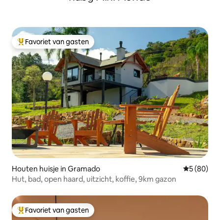
Favoriet van gasten
Topfavoriet van gasten
Houten huisje in Gramado
Gemiddelde
5 (80)
Hut, bad, open haard, uitzicht, koffie, 9km gazon
Favoriet van gasten
Topfavoriet van gasten