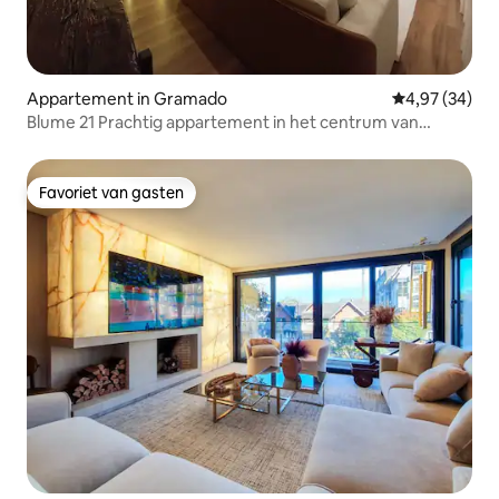
Appartement in Gramado
Gemiddelde be
4,97 (34)
Blume 21 Prachtig appartement in het centrum van
Gramado
Favoriet van gasten
Favoriet van gasten