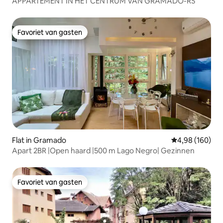
APPARTEMENT IN HET CENTRUM VAN GRAMADO-RS
Favoriet van gasten
Favoriet van gasten
Flat in Gramado
Gemiddelde beo
4,98 (160)
Apart 2BR |Open haard |500 m Lago Negro| Gezinnen
Favoriet van gasten
Favoriet van gasten