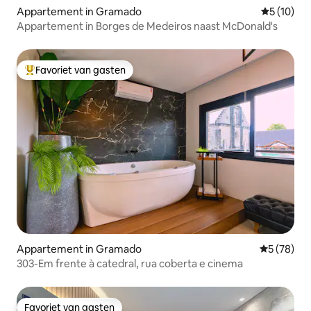
Appartement in Gramado
Gemiddelde
5 (10)
Appartement in Borges de Medeiros naast McDonald's
Favoriet van gasten
Topfavoriet van gasten
Appartement in Gramado
Gemiddelde
5 (78)
303-Em frente à catedral, rua coberta e cinema
Favoriet van gasten