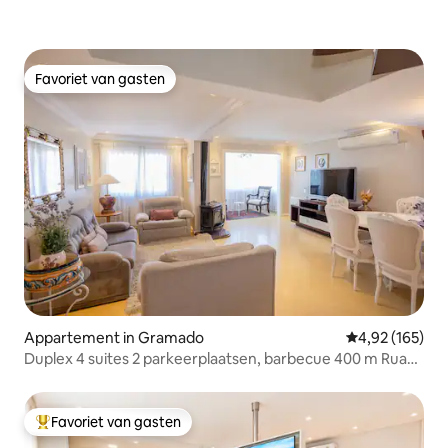
Favoriet van gasten
Favoriet van gasten
Appartement in Gramado
Gemiddelde beo
4,92 (165)
Duplex 4 suites 2 parkeerplaatsen, barbecue 400 m Rua
Cober
Favoriet van gasten
Topfavoriet van gasten