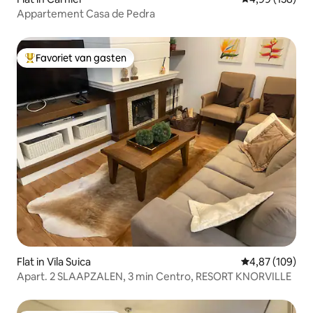
Appartement Casa de Pedra
Favoriet van gasten
Topfavoriet van gasten
Flat in Vila Suica
Gemiddelde beo
4,87 (109)
Apart. 2 SLAAPZALEN, 3 min Centro, RESORT KNORVILLE