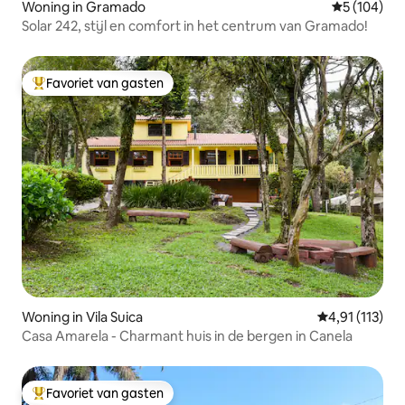
Woning in Gramado
Gemiddelde 
5 (104)
Solar 242, stijl en comfort in het centrum van Gramado!
Favoriet van gasten
Topfavoriet van gasten
Woning in Vila Suica
Gemiddelde be
4,91 (113)
Casa Amarela - Charmant huis in de bergen in Canela
Favoriet van gasten
Topfavoriet van gasten