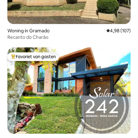
Woning in Gramado
Gemiddelde beo
4,98 (107)
Recanto do Charão
Favoriet van gasten
Topfavoriet van gasten