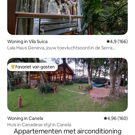
Woning in Vila Suica
Gemiddelde be
4,9 (166)
Lala Haus Geneva, jouw toevluchtsoord in de Serra
Gaúcha
Favoriet van gasten
Topfavoriet van gasten
Woning in Canela
Gemiddelde beo
4,96 (160)
Huis in Canadese stijl in Canela
Appartementen met airconditioning