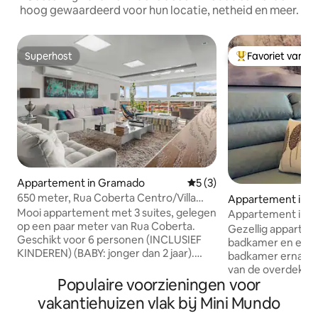
hoog gewaardeerd voor hun locatie, netheid en meer.
Superhost
Favoriet van g
Superhost
Topfavoriet van 
Appartement in Gramado
Gemiddelde beoordeling va
5 (3)
650 meter, Rua Coberta Centro/Villa
Appartement in 
Verde 202A
Mooi appartement met 3 suites, gelegen
Appartement in he
op een paar meter van Rua Coberta.
Rua Coberta
Gezellig appartem
Geschikt voor 6 personen (INCLUSIEF
badkamer en een 
KINDEREN) (BABY: jonger dan 2 jaar).
badkamer ernaast,
Adres: Rua Luis Bezi nº 111 – Centro –
van de overdekte straat! D
Gramado Beheerd door Diego Oliveira
Populaire voorzieningen voor
keuken van een s
Imóveis ME * Volledige keuken met
wasmachine en droog. Warm 
vakantiehuizen vlak bij Mini Mundo
huishoudelijke gebruiksvoorwerpen en
splitsen in de wo