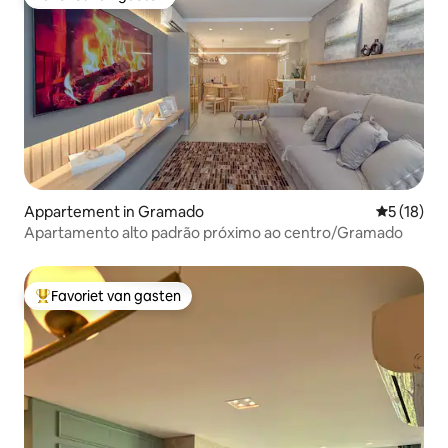
Favoriet van gasten
Appartement in Gramado
Gemiddelde
5 (18)
Apartamento alto padrão próximo ao centro/Gramado
Favoriet van gasten
Topfavoriet van gasten