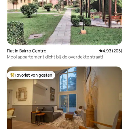
Flat in Bairro Centro
Gemiddelde beo
4,93 (205)
Mooi appartement dicht bij de overdekte straat!
Favoriet van gasten
Topfavoriet van gasten