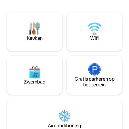
apparaten. * Woonkamer met smart-tv,
slaapkamer, smart
warme en koude airconditioning en
op de woonkamer 
open haard. * Barbecue. * Toilet. * 03 en-
volledig beddengoed Overdekte 
suites met: queensize bed, smart-tv en
voor een auto. Je 
warme en koude airconditioning * Warm
het centrum lopen
water in alle kranen en douches. *
oprit te nemen. Perfect voor een stel,
Servicegebied met wasmachine en
gezinnen en zakenr
Keuken
Wifi
droger. - WIFI-INTERNET * 02
thuis zult voelen.
parkeerplaatsen, gebouw met lift. - Al
onze units hebben:
BED/BAD/DEKENS/KUSSENS.
Gratis parkeren op
Zwembad
het terrein
Airconditioning