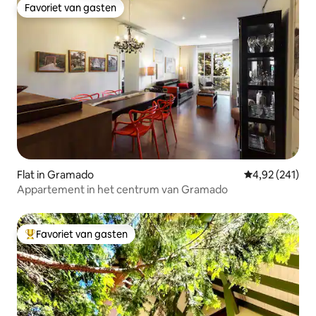
Favoriet van gasten
Favoriet van gasten
Flat in Gramado
Gemiddelde beo
4,92 (241)
Appartement in het centrum van Gramado
Favoriet van gasten
Topfavoriet van gasten