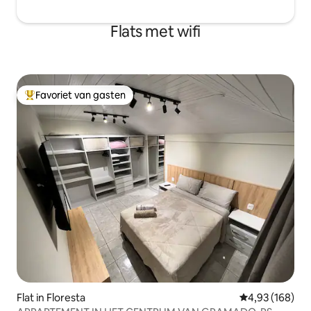
Flats met wifi
Favoriet van gasten
Topfavoriet van gasten
Flat in Floresta
Gemiddelde beo
4,93 (168)