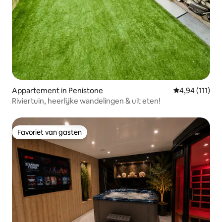
Appartement in Penistone
Gemiddelde be
4,94 (111)
Riviertuin, heerlijke wandelingen & uit eten!
Favoriet van gasten
Favoriet van gasten