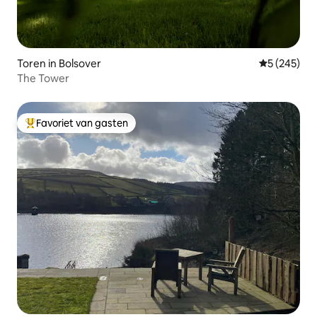
Toren in Bolsover
Gemiddelde 
5 (245)
The Tower
Favoriet van gasten
Topfavoriet van gasten