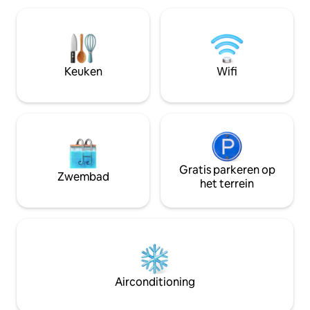
en Manchester liggen allemaal op
Ontspan op het pri
minder dan een uur rijden Derde gast:
bubbelbad onder 
er is een kleine futon beschikbaar voor
zijn welkom en er
gebruik in de slaapkamer of woonkamer
voor twee auto's. 
Op enkele minuten van een pub en
uitvalsbasis om de
bakkerij Ruimte om te werken en te
Keuken
Wifi
en het platteland 
eten Honden op afspraak (toeslag van £
verkennen.
20)
Gratis parkeren op
Zwembad
het terrein
Airconditioning