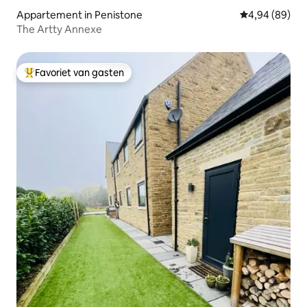
Appartement in Penistone
Gemiddelde be
4,94 (89)
The Artty Annexe
Favoriet van gasten
Topfavoriet van gasten