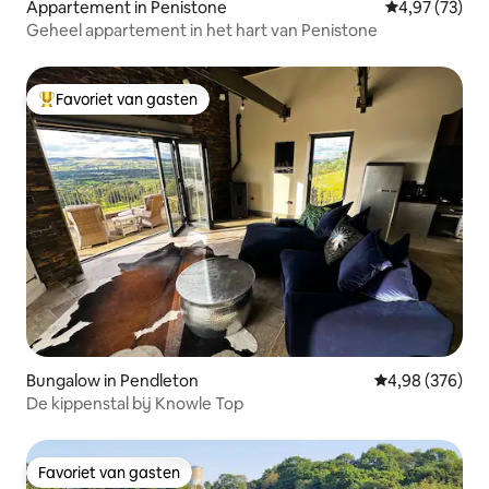
Appartement in Penistone
Gemiddelde be
4,97 (73)
Geheel appartement in het hart van Penistone
Favoriet van gasten
Topfavoriet van gasten
Bungalow in Pendleton
Gemiddelde beo
4,98 (376)
De kippenstal bij Knowle Top
Favoriet van gasten
Favoriet van gasten