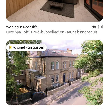
Woning in Radcliffe
Gemiddeld
5 (11)
Luxe Spa Loft | Privé-bubbelbad en -sauna binnenshuis
Favoriet van gasten
Topfavoriet van gasten