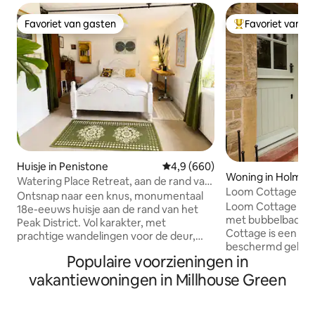
Favoriet van gasten
Favoriet van g
Favoriet van gasten
Topfavoriet van 
Huisje in Penistone
Gemiddelde beoordeling van 4,
4,9 (660)
Woning in Holmfir
Watering Place Retreat, aan de rand van
Loom Cottage – St
het Peak District
Ontsnap naar een knus, monumentaal
Loom Cottage – Lu
18e-eeuws huisje aan de rand van het
met bubbelbad (h
Peak District. Vol karakter, met
Cottage is een pr
prachtige wandelingen voor de deur,
beschermd gebou
een goed uitgeruste keuken en
Populaire voorzieningen in
en 2 badkamers in
privéparkeergelegenheid. Het is perfect
combineert histo
voor koppels, soloreizigers en
vakantiewoningen in Millhouse Green
moderne stijl en 
hondenbezitters die de omgeving willen
gezellige houtkach
verkennen. Holmfirth, Sheffield, Leeds
en een volledig ui