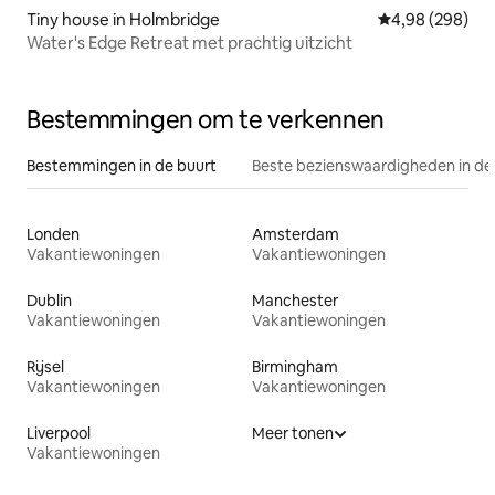
Tiny house in Holmbridge
Gemiddelde beo
4,98 (298)
Water's Edge Retreat met prachtig uitzicht
Bestemmingen om te verkennen
Bestemmingen in de buurt
Beste bezienswaardigheden in de
Londen
Amsterdam
Vakantiewoningen
Vakantiewoningen
Dublin
Manchester
Vakantiewoningen
Vakantiewoningen
Rijsel
Birmingham
Vakantiewoningen
Vakantiewoningen
Liverpool
Meer tonen
Vakantiewoningen