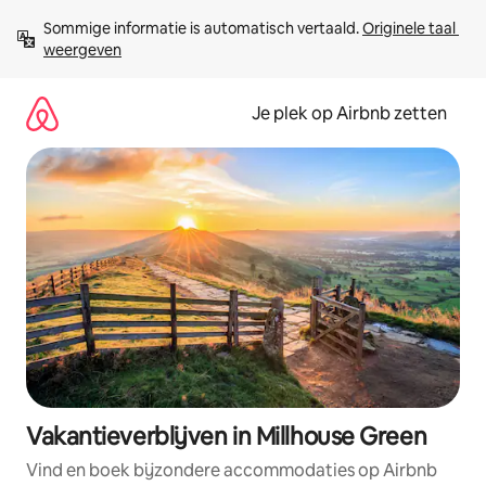
Ga
Sommige informatie is automatisch vertaald. 
Originele taal 
direct
weergeven
naar
inhoud
Je plek op Airbnb zetten
Vakantieverblijven in Millhouse Green
Vind en boek bijzondere accommodaties op Airbnb