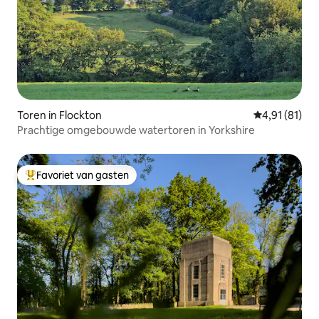
Toren in Flockton
Gemiddelde b
4,91 (81)
Prachtige omgebouwde watertoren in Yorkshire
Favoriet van gasten
Topfavoriet van gasten