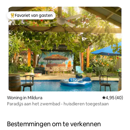
Favoriet van gasten
Topfavoriet van gasten
Woning in Mildura
Gemiddelde be
4,95 (40)
Paradijs aan het zwembad - huisdieren toegestaan
Bestemmingen om te verkennen