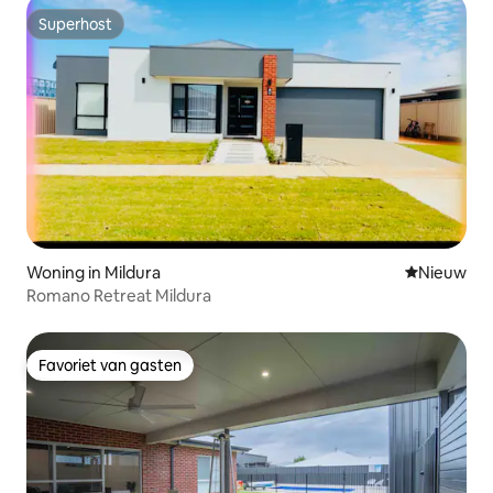
Superhost
Superhost
Woning in Mildura
Nieuwe ac
Nieuw
Romano Retreat Mildura
Favoriet van gasten
Favoriet van gasten