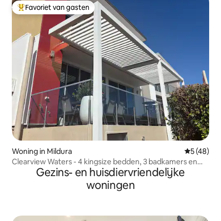
Favoriet van gasten
Topfavoriet van gasten
Woning in Mildura
Gemiddelde
5 (48)
Clearview Waters - 4 kingsize bedden, 3 badkamers en
Gezins- en huisdiervriendelijke
uitzicht
woningen