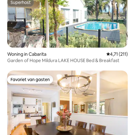
Superhost
Superhost
Woning in Cabarita
Gemiddelde be
4,71 (211)
Garden of Hope Mildura LAKE HOUSE Bed & Breakfast
Favoriet van gasten
Favoriet van gasten