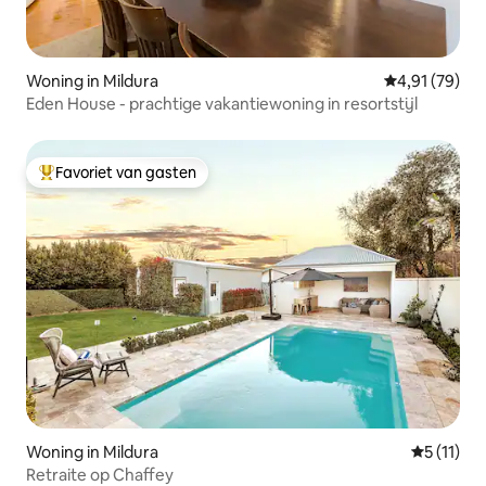
Woning in Mildura
Gemiddelde be
4,91 (79)
Eden House - prachtige vakantiewoning in resortstijl
Favoriet van gasten
Topfavoriet van gasten
Woning in Mildura
Gemiddeld
5 (11)
Retraite op Chaffey