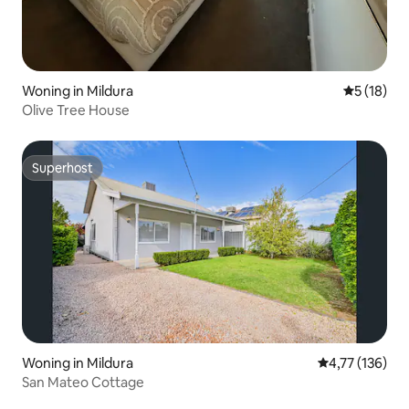
Woning in Mildura
Gemiddelde
5 (18)
Olive Tree House
Superhost
Superhost
Woning in Mildura
Gemiddelde beo
4,77 (136)
San Mateo Cottage