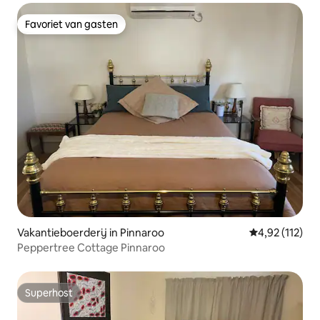
Favoriet van gasten
Favoriet van gasten
Vakantieboerderij in Pinnaroo
Gemiddelde be
4,92 (112)
Peppertree Cottage Pinnaroo
Superhost
Superhost