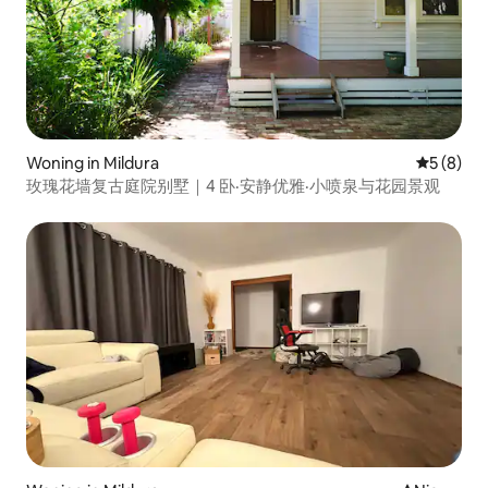
Woning in Mildura
Gemiddeld
5 (8)
玫瑰花墙复古庭院别墅｜4 卧·安静优雅·小喷泉与花园景观