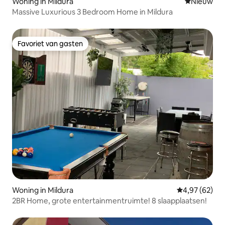
Woning in Mildura
Nieuwe ac
Nieuw
Massive Luxurious 3 Bedroom Home in Mildura
Favoriet van gasten
Favoriet van gasten
Woning in Mildura
Gemiddelde be
4,97 (62)
2BR Home, grote entertainmentruimte! 8 slaapplaatsen!