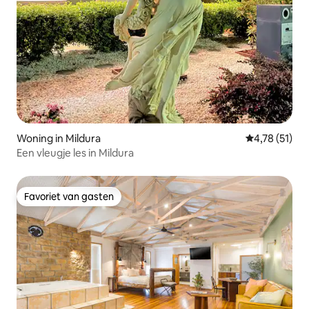
Woning in Mildura
Gemiddelde b
4,78 (51)
Een vleugje les in Mildura
Favoriet van gasten
Favoriet van gasten