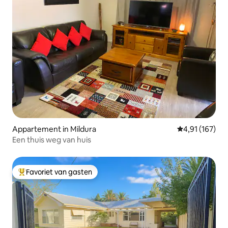
Appartement in Mildura
Gemiddelde beo
4,91 (167)
Een thuis weg van huis
Favoriet van gasten
Topfavoriet van gasten