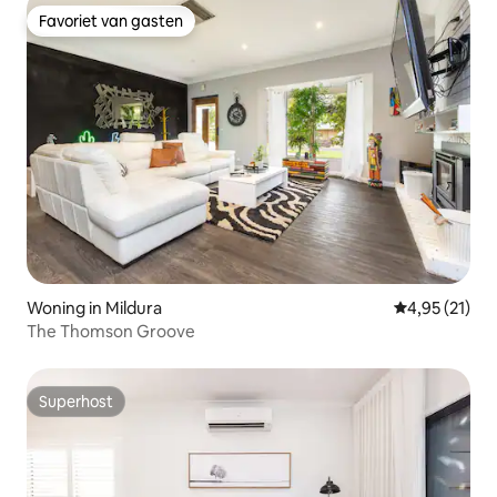
Favoriet van gasten
Favoriet van gasten
Woning in Mildura
Gemiddelde be
4,95 (21)
The Thomson Groove
Superhost
Superhost