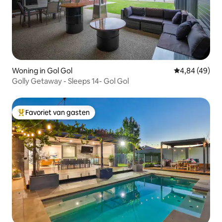
Woning in Gol Gol
Gemiddelde be
4,84 (49)
Golly Getaway - Sleeps 14- Gol Gol
Favoriet van gasten
Topfavoriet van gasten