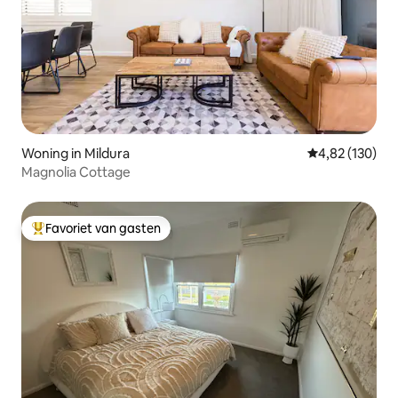
Woning in Mildura
Gemiddelde beo
4,82 (130)
Magnolia Cottage
Favoriet van gasten
Topfavoriet van gasten