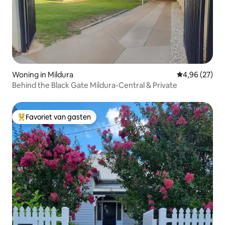
Woning in Mildura
Gemiddelde be
4,96 (27)
Behind the Black Gate Mildura-Central & Private
Favoriet van gasten
Topfavoriet van gasten