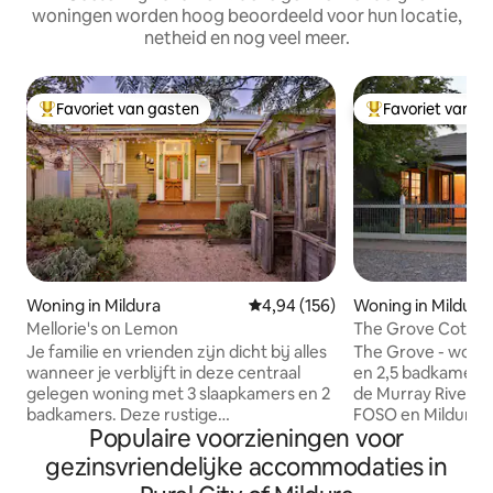
woningen worden hoog beoordeeld voor hun locatie,
netheid en nog veel meer.
Favoriet van gasten
Favoriet van g
Topfavoriet van gasten
Topfavoriet van 
Woning in Mildura
Gemiddelde beoordeling van 4,9
4,94 (156)
Woning in Mildura
Mellorie's on Lemon
The Grove Cottage
Trail Of Lights.
Je familie en vrienden zijn dicht bij alles
The Grove - woni
wanneer je verblijft in deze centraal
en 2,5 badkamers 
gelegen woning met 3 slaapkamers en 2
de Murray River, Lo
badkamers. Deze rustige
FOSO en Mildura Ar
Populaire voorzieningen voor
accommodatie is de perfecte plek om
over uitgebreide 
zo veel of zo weinig te doen als je wilt,
buitenlucht, bistro
gezinsvriendelijke accommodaties in
met zijn enorme achtertuin is het niet
om te lezen en te