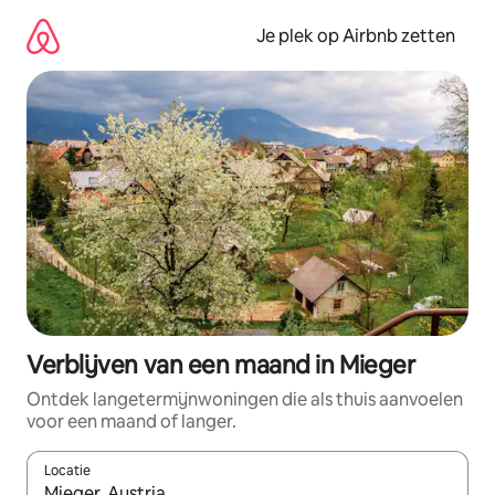
Ga
direct
Je plek op Airbnb zetten
naar
inhoud
Verblijven van een maand in Mieger
Ontdek langetermijnwoningen die als thuis aanvoelen
voor een maand of langer.
Locatie
Wanneer er resultaten beschikbaar zijn, maak je een keuze met 