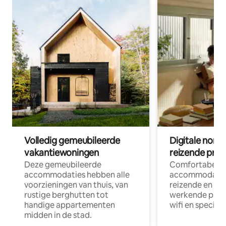
Volledig gemeubileerde
Digitale nom
vakantiewoningen
reizende prof
Deze gemeubileerde
Comfortabele
accommodaties hebben alle
accommodatie
voorzieningen van thuis, van
reizende en op
rustige berghutten tot
werkende profe
handige appartementen
wifi en special
midden in de stad.