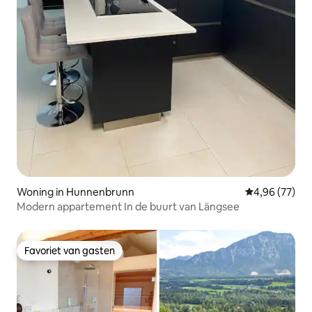
Woning in Hunnenbrunn
Gemiddelde be
4,96 (77)
Modern appartement In de buurt van Längsee
Favoriet van gasten
Favoriet van gasten