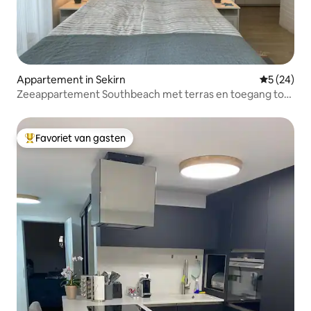
Appartement in Sekirn
Gemiddelde
5 (24)
Zeeappartement Southbeach met terras en toegang tot
het meer
Favoriet van gasten
Topfavoriet van gasten