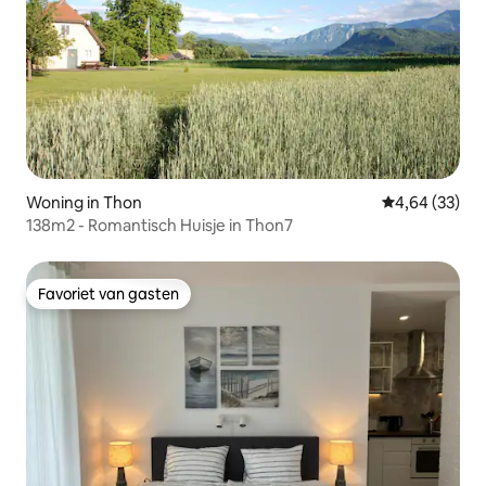
Woning in Thon
Gemiddelde be
4,64 (33)
138m2 - Romantisch Huisje in Thon7
Favoriet van gasten
Favoriet van gasten