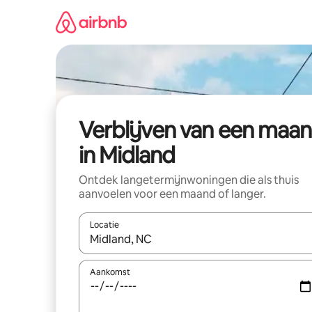
Ga
direct
naar
inhoud
Verblijven van een maa
in Midland
Ontdek langetermijnwoningen die als thuis
aanvoelen voor een maand of langer.
Locatie
Wanneer er resultaten beschikbaar zijn, maak je 
Aankomst