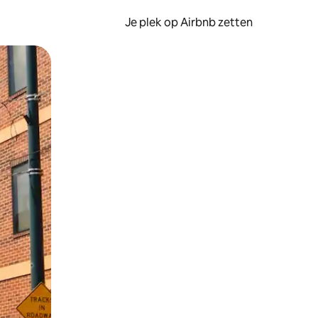
Je plek op Airbnb zetten
en of swipen.