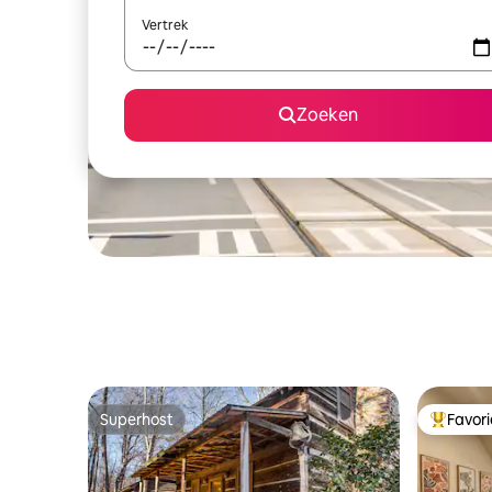
Vertrek
Zoeken
Superhost
Favor
Superhost
Topfavor