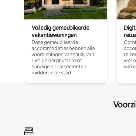
Volledig gemeubileerde
Digi
vakantiewoningen
reiz
Deze gemeubileerde
Comf
accommodaties hebben alle
acco
voorzieningen van thuis, van
reize
rustige berghutten tot
werke
handige appartementen
wifi 
midden in de stad.
Voorzi