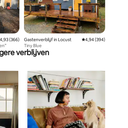
ecensies
emiddelde beoordeling van 4,93 op 5, 366 recensies
4,93 (366)
Gastenverblijf in Locust
Gemiddelde beoordeling
4,94 (394)
ken”
Tiny Blue
gere verblijven