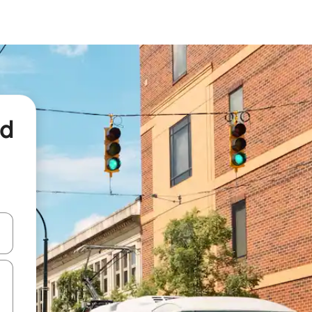
nd
een keuze met je de pijltjestoetsen omhoog en omlaag, óf door te tikk