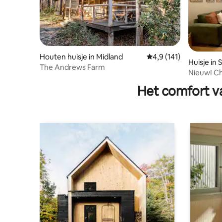
Houten huisje in Midland
Gemiddelde beoordelin
4,9 (141)
Huisje in 
The Andrews Farm
Nieuw! Ch
the Wood
Het comfort va