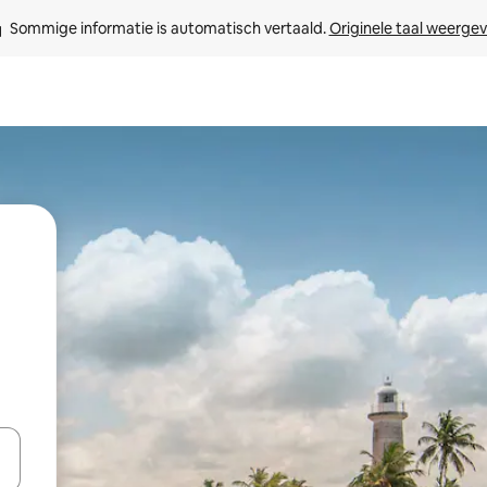
Sommige informatie is automatisch vertaald. 
Originele taal weerge
een keuze met je de pijltjestoetsen omhoog en omlaag, óf door te tikk