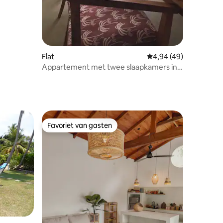
Flat
Gemiddelde beoordelin
4,94 (49)
Appartement met twee slaapkamers in
Mirissa – Villa Sweylon!
Favoriet van gasten
Favoriet van gasten
ecensies