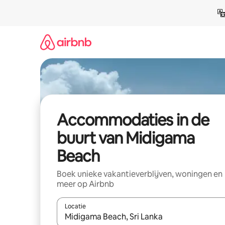
Ga
direct
naar
inhoud
Accommodaties in de
buurt van Midigama
Beach
Boek unieke vakantieverblijven, woningen en
meer op Airbnb
Locatie
Wanneer er resultaten beschikbaar zijn, maak je 