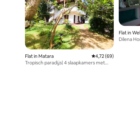
Flat in W
Dilena H
Flat in Matara
Gemiddelde beoordelin
4,72 (69)
Tropisch paradijs| 4 slaapkamers met
airconditioning| Op loopafstand van
Polhena Beach