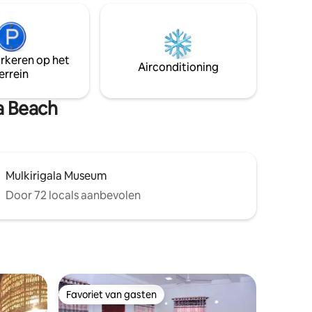
choonheid
Ahengama. Geschikt voor 8 personen,
andel door
met 4 slaapkamers, allemaal voorzien
van airconditioning en een eigen
et van
badkamer (inclusief familiekamer met
arkeren op het
nten uit
aangrenzende kamer).
Airconditioning
errein
n, kom
 en met
a Beach
Mulkirigala Museum
Door 72 locals aanbevolen
Favoriet van gasten
Favoriet van gasten