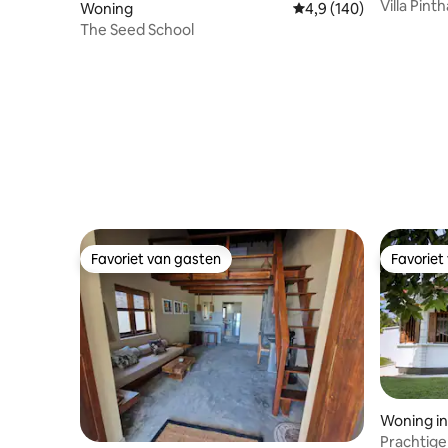
Villa Pinth
Woning
Gemiddelde beoordelin
4,9 (140)
The Seed School
Favoriet van gasten
Favoriet
Favoriet van gasten
Favoriet
Woning i
Prachtige