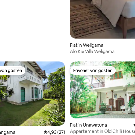
Flat in Weligama
Alo Kai Villa Weligama
 van gasten
Favoriet van gasten
 van gasten
Favoriet van gasten
Flat in Unawatuna
Appartement in Old Chilli Hous
ng van 4,75 op 5, 4 recensies
hangama
Gemiddelde beoordeling van 4,93 op 5, 27 r
4,93 (27)