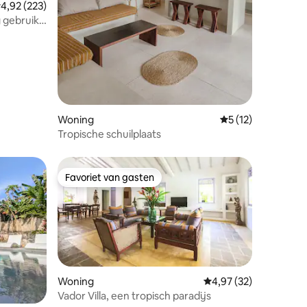
emiddelde beoordeling van 4,92 op 5, 223 recensies
4,92 (223)
 gebruik
Woning
Gemiddelde beoord
5 (12)
Tropische schuilplaats
Favoriet van gasten
Favoriet van gasten
Woning
Gemiddelde beoordelin
4,97 (32)
ecensies
Vador Villa, een tropisch paradijs