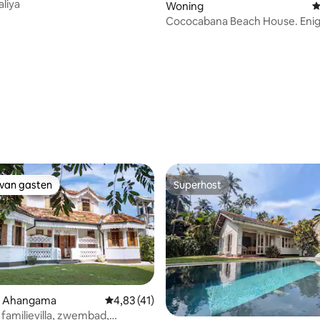
aliya
g van 4,9 op 5, 140 recensies
Woning
G
Cococabana Beach House. Enig
met zwembad.
 van gasten
Superhost
 van gasten
Superhost
n Ahangama
Gemiddelde beoordeling van 4,83 op 5, 41 r
4,83 (41)
 familievilla, zwembad,