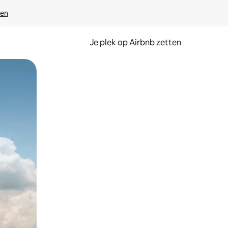
ven
Je plek op Airbnb zetten
en of swipen.