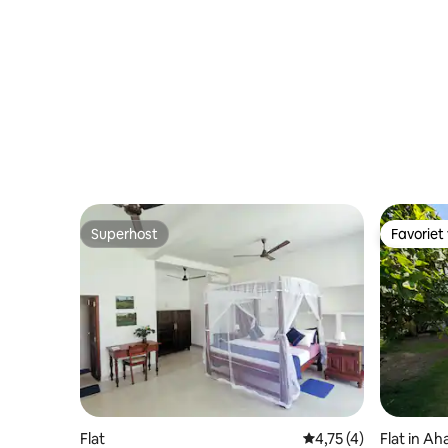
Superhost
Favoriet
Superhost
Favoriet
Flat
Gemiddelde beoordeli
4,75 (4)
Flat in A