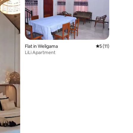
ecensies
Flat in Weligama
Gemiddelde beoord
5 (11)
LiLi Apartment