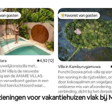
 van gasten
Favoriet van gasten
 van gasten
Topfavoriet van gasten
 van 4,96 op 5, 102 recensies
atara
Gemiddelde beoordeling van 4,92 op 5, 12 r
4,92 (12)
welijksreiszilla met
Villa in Kamburugamuwa
bad - AMARE-villa's
M Villa is de nieuwste
Punchi Doowa privé-villa op een
ng aan de AMARE VILLAS-
voor twee
Een woning in de rijstvelden, 
 en verwelkomt gasten in een
door kokospalmen en vogelgez
jlvol toevluchtsoord waar
zeldzame mix van afzondering
architectuur samensmelt met
verbinding, dicht bij het dorpsl
che levensstijl. De villa heeft
zieningen voor vakantiehuizen vlak bij
maar een snelle tukrit naar d
kaans geïnspireerd design en
prachtige stranden. Voor
ten texturen. Ze is gebouwd
natuurliefhebbers die op zoek z
privézwembad dat volledig
een unieke ervaring en een gli