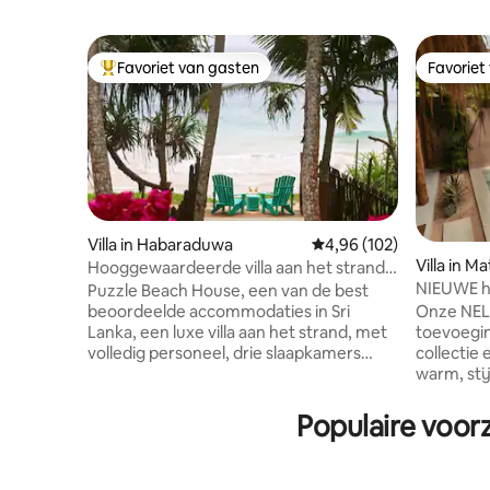
Favoriet van gasten
Favoriet
Topfavoriet van gasten
Favoriet
Villa in Habaraduwa
Gemiddelde beoordeling
4,96 (102)
Villa in M
Hooggewaardeerde villa aan het strand
NIEUWE hu
met 3 slaapkamers, chef-kok en
Puzzle Beach House, een van de best
privézwem
personeel
Onze NELU
beoordeelde accommodaties in Sri
toevoegi
Lanka, een luxe villa aan het strand, met
collectie
volledig personeel, drie slaapkamers
warm, sti
(airco), allemaal met eigen badkamer,
moderne 
compleet met gratis ontbijt Dit
een tropis
juweeltje, een van de allerbeste Airbnb-
Populaire voor
een Marok
woningen ter wereld, combineert
rijke hou
tropische elegantie, uitzonderlijke
rond een 
service en privacy. Perfect voor