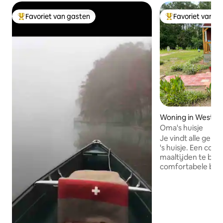
Favoriet van gasten
Favoriet van g
Topfavoriet van gasten
Topfavoriet van 
Woning in West M
Oma's huisje
Je vindt alle gema
's huisje. Een complete keuken om
maaltijden te berei
comfortabele ban
en een boek te le
leunen en tv te kij
en koud en het qu
comfortabel. Een ruime badkamer om
te douchen of een