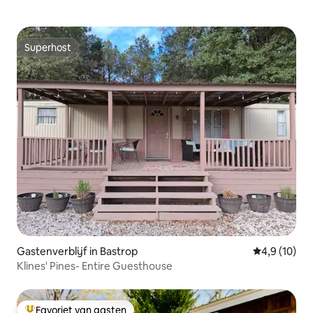
Superhost
Superhost
Gastenverblijf in Bastrop
Gemiddelde b
4,9 (10)
Klines' Pines- Entire Guesthouse
Favoriet van gasten