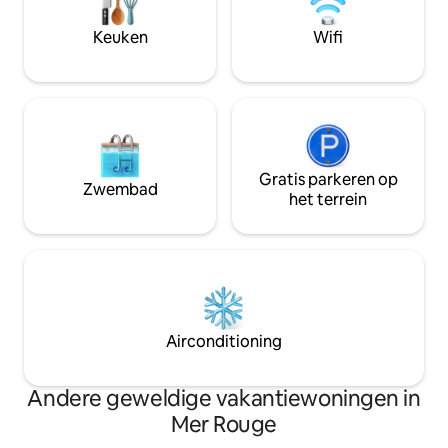
toegankelijk voor gehandicapten! Niet
geschikt voor kinderen Netheid en
Keuken
Wifi
gastvrijheid zijn onze specialiteiten!
Geen huisdieren!! 5🌟
Gratis parkeren op
Zwembad
het terrein
Airconditioning
Andere geweldige vakantiewoningen in
Mer Rouge