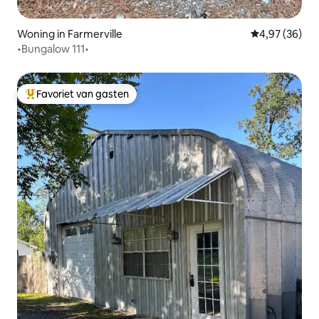
Woning in Farmerville
Gemiddelde be
4,97 (36)
•Bungalow 111•
Favoriet van gasten
Topfavoriet van gasten