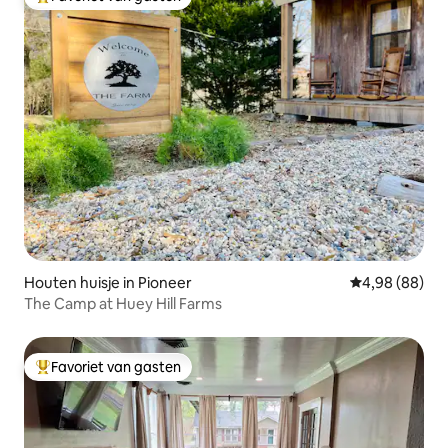
Topfavoriet van gasten
Houten huisje in Pioneer
Gemiddelde be
4,98 (88)
The Camp at Huey Hill Farms
Favoriet van gasten
Topfavoriet van gasten