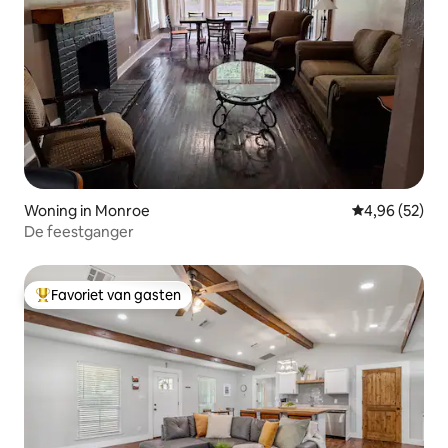
Woning in Monroe
Gemiddelde be
4,96 (52)
De feestganger
Favoriet van gasten
Topfavoriet van gasten