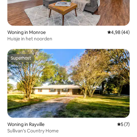
Woning in Monroe
Gemiddelde be
4,98 (44)
Huisje in het noorden
Superhost
Superhost
Woning in Rayville
Gemiddeld
5 (7)
Sullivan's Country Home