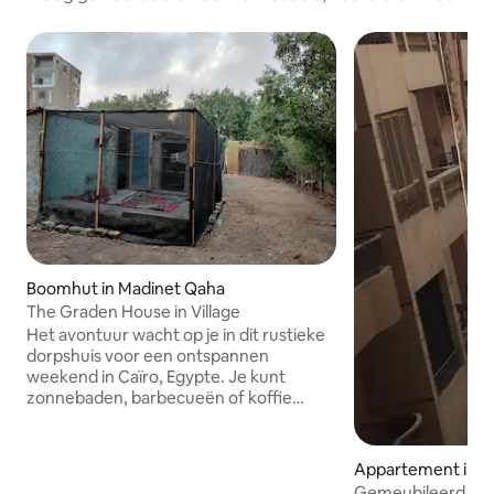
Boomhut in Madinet Qaha
The Graden House in Village
Het avontuur wacht op je in dit rustieke
dorpshuis voor een ontspannen
weekend in Caïro, Egypte. Je kunt
zonnebaden, barbecueën of koffie
drinken. Je staat's ochtends op bij de
geluiden van de vogel en brengt je dag
door in de tuin met alles wat je nodig
Appartement in Q
hebt bij je hand. De faciliteit bestaat uit
Gemeubileerd appa