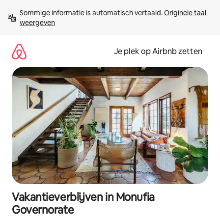
Ga
Sommige informatie is automatisch vertaald. 
Originele taal 
direct
weergeven
naar
inhoud
Je plek op Airbnb zetten
Vakantieverblijven in Monufia
Governorate