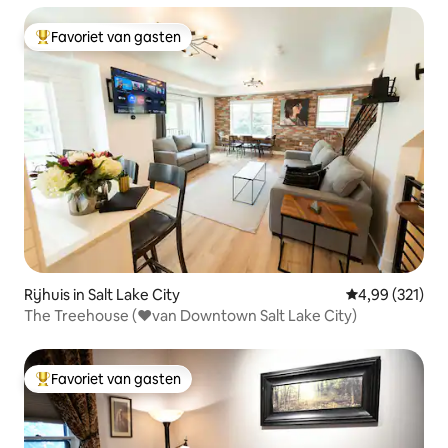
Favoriet van gasten
Topfavoriet van gasten
Rijhuis in Salt Lake City
Gemiddelde beo
4,99 (321)
The Treehouse (♥van Downtown Salt Lake City)
Favoriet van gasten
Topfavoriet van gasten