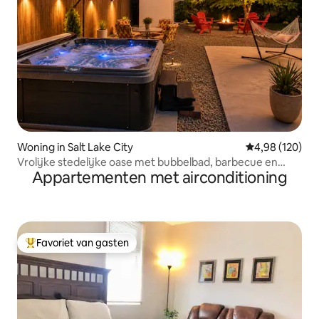
Woning in Salt Lake City
Gemiddelde beo
4,98 (120)
Vrolijke stedelijke oase met bubbelbad, barbecue en
Appartementen met airconditioning
vuurplaats!
Favoriet van gasten
Topfavoriet van gasten