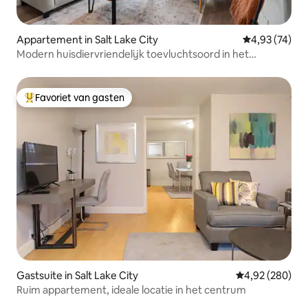
Appartement in Salt Lake City
Gemiddelde be
4,93 (74)
Modern huisdiervriendelijk toevluchtsoord in het
centrum!
Favoriet van gasten
Topfavoriet van gasten
Gastsuite in Salt Lake City
Gemiddelde beo
4,92 (280)
Ruim appartement, ideale locatie in het centrum