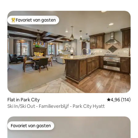
Favoriet van gasten
Topfavoriet van gasten
Flat in Park City
Gemiddelde beo
4,96 (114)
Ski In/Ski Out - Familieverblijf - Park City Hyatt
Favoriet van gasten
Favoriet van gasten