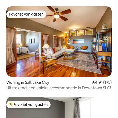
Favoriet van gasten
Favoriet van gasten
Woning in Salt Lake City
Gemiddelde be
4,91 (175)
Uitstekend, een unieke accommodatie in Downtown SLC!
Favoriet van gasten
Topfavoriet van gasten