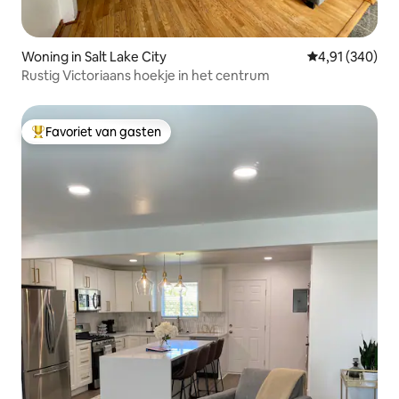
Woning in Salt Lake City
Gemiddelde beo
4,91 (340)
Rustig Victoriaans hoekje in het centrum
Favoriet van gasten
Topfavoriet van gasten