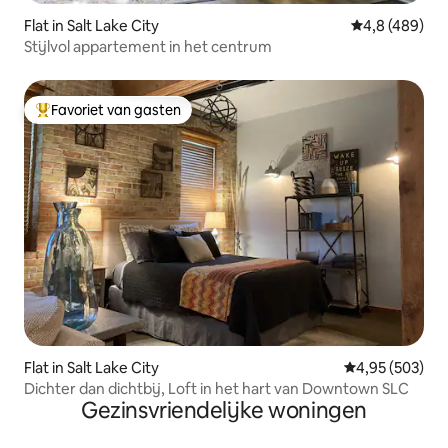
Flat in Salt Lake City
Gemiddelde be
4,8 (489)
Stijlvol appartement in het centrum
Favoriet van gasten
Topfavoriet van gasten
Flat in Salt Lake City
Gemiddelde beo
4,95 (503)
Dichter dan dichtbij, Loft in het hart van Downtown SLC
Gezinsvriendelijke woningen