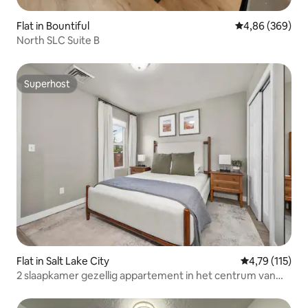
Flat in Bountiful
Gemiddelde beo
4,86 (369)
North SLC Suite B
Superhost
Superhost
Flat in Salt Lake City
Gemiddelde be
4,79 (115)
2 slaapkamer gezellig appartement in het centrum van
SLC!