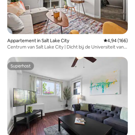
Appartement in Salt Lake City
Gemiddelde beo
4,94 (166)
Centrum van Salt Lake City | Dicht bij de Universiteit van
Utah en ziekenhuizen | Gratis parkeren
Superhost
Superhost