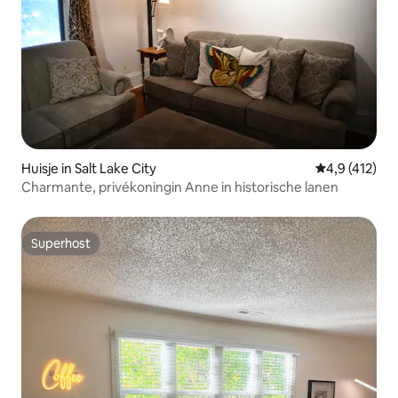
Huisje in Salt Lake City
Gemiddelde b
4,9 (412)
Charmante, privékoningin Anne in historische lanen
Superhost
Superhost