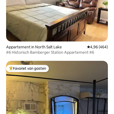
Appartement in North Salt Lake
Gemiddelde beo
4,96 (464)
#6 Historisch Bamberger Station Appartement #6
Favoriet van gasten
Topfavoriet van gasten