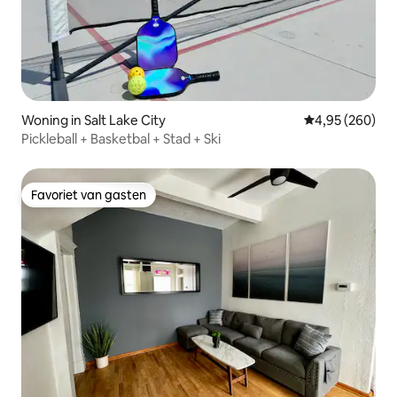
Woning in Salt Lake City
Gemiddelde beo
4,95 (260)
Pickleball + Basketbal + Stad + Ski
Favoriet van gasten
Favoriet van gasten