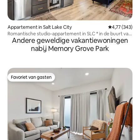
Appartement in Salt Lake City
Gemiddelde beo
4,77 (343)
Romantische studio-appartement in SLC * in de buurt van
Andere geweldige vakantiewoningen
UofU & ziekenhuis
nabij Memory Grove Park
Favoriet van gasten
Favoriet van gasten