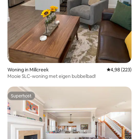
Woning in Millcreek
Gemiddelde beo
4,98 (223)
Mooie SLC-woning met eigen bubbelbad!
Superhost
Superhost