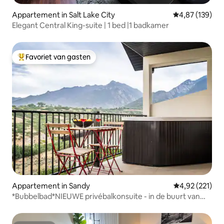
Appartement in Salt Lake City
Gemiddelde beo
4,87 (139)
Elegant Central King-suite | 1 bed |1 badkamer
Favoriet van gasten
Topfavoriet van gasten
Appartement in Sandy
Gemiddelde beo
4,92 (221)
*Bubbelbad*NIEUWE privébalkonsuite - in de buurt van
skiën