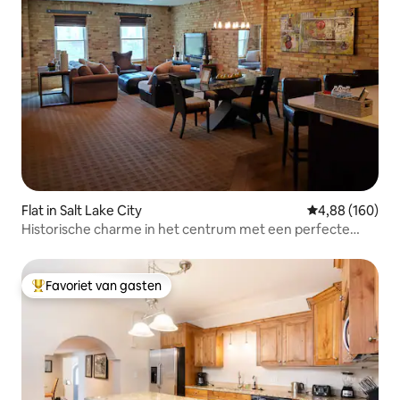
Flat in Salt Lake City
Gemiddelde beo
4,88 (160)
Historische charme in het centrum met een perfecte
locatie.
Favoriet van gasten
Topfavoriet van gasten