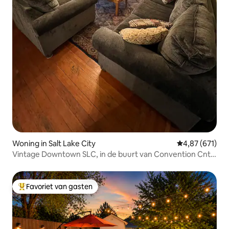
Woning in Salt Lake City
Gemiddelde beo
4,87 (671)
Vintage Downtown SLC, in de buurt van Convention Cntr
+ Cptl
Favoriet van gasten
Topfavoriet van gasten