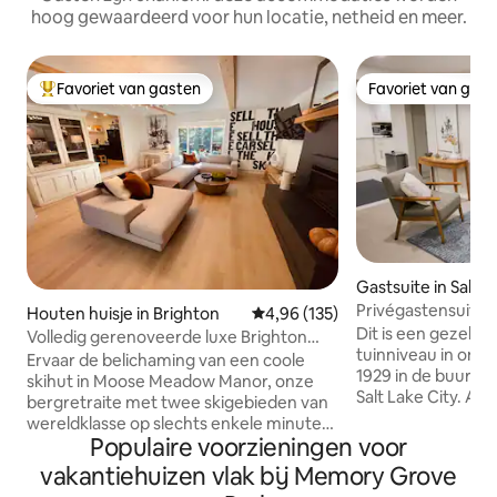
hoog gewaardeerd voor hun locatie, netheid en meer.
Favoriet van gasten
Favoriet van gas
Topfavoriet van gasten
Favoriet van gas
Gastsuite in Salt L
Privégastensuite i
Houten huisje in Brighton
Gemiddelde beoordeling van 4,9
4,96 (135)
jaren 1920 in Capito
Dit is een gezelli
Volledig gerenoveerde luxe Brighton
tuinniveau in ons h
Cabin met bubbelbad
Ervaar de belichaming van een coole
1929 in de buurt 
skihut in Moose Meadow Manor, onze
Salt Lake City. Als
bergretraite met twee skigebieden van
deze lagere eenhei
wereldklasse op slechts enkele minuten
een eigen aparte 
Populaire voorzieningen voor
afstand (2 en 5 minuten, om precies te
over een volledig
zijn). Ons houten huisje ligt verscholen
vakantiehuizen vlak bij Memory Grove
een volledig bad. Ons huis ligt in de
in het Wasatch National Forest en