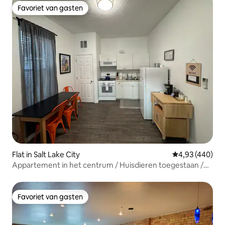
Favoriet van gasten
Favoriet van gasten
Flat in Salt Lake City
Gemiddelde beo
4,93 (440)
Appartement in het centrum / Huisdieren toegestaan /
Was- en droogruimte / Open haard
Favoriet van gasten
Favoriet van gasten