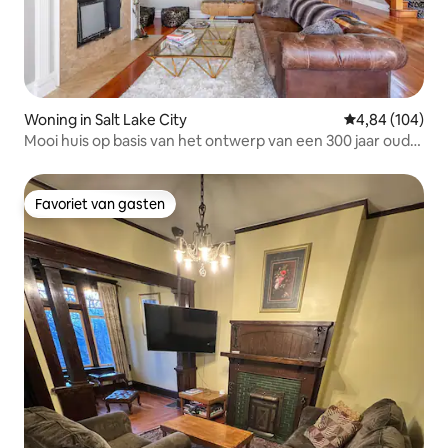
Woning in Salt Lake City
Gemiddelde beo
4,84 (104)
Mooi huis op basis van het ontwerp van een 300 jaar oude
Italiaanse kerk. Een blok van de hoofdstad en toch een
serene omgeving met 30 fruitbomen.
Favoriet van gasten
Favoriet van gasten