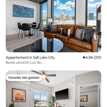
Appartement in Salt Lake City
Gemiddelde beo
4,96 (231)
Beste uitzicht! Lux 9e
verdieping/Gym/Parkeren/Zwembad/Bubbelbad/King BD
Favoriet van gasten
Favoriet van gasten