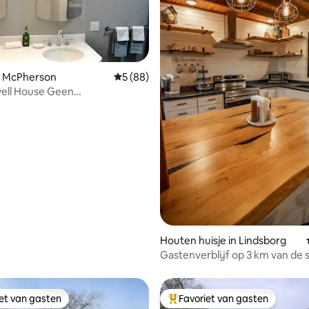
n McPherson
Gemiddelde beoordeling van 5 op 5, 88 r
5 (88)
ell House Geen
aakkosten
g van 4,88 op 5, 58 recensies
Houten huisje in Lindsborg
Gastenverblijf op 3 km van de 
iet van gasten
Favoriet van gasten
iet van gasten
Topfavoriet van gasten