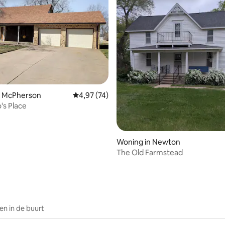
g van 4,94 op 5, 95 recensies
n McPherson
Gemiddelde beoordeling van 4,97 op 5, 74 r
4,97 (74)
's Place
Woning in Newton
The Old Farmstead
n in de buurt