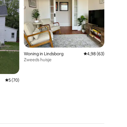
ecensies
Woning in Lindsborg
Gemiddelde beoordelin
4,98 (63)
Zweeds huisje
Gemiddelde beoordeling van 5 op 5, 70 recensies
5 (70)