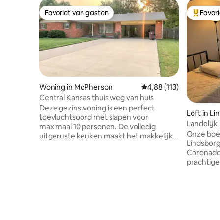
Favoriet van gasten
Favor
Favoriet van gasten
Topfavor
Woning in McPherson
Gemiddelde beoordeling
4,88 (113)
Central Kansas thuis weg van huis
Deze gezinswoning is een perfect
Loft in L
toevluchtsoord met slapen voor
Landelijk 
maximaal 10 personen. De volledig
(buiten L
Onze boerd
uitgeruste keuken maakt het makkelijk
Lindsborg
om maaltijden te bereiden voor een
Coronado 
grote menigte. Bijeenkomsten rond de
prachtige
open haard in de winter of de patio in de
en de oml
zomer zorgen voor geweldige
erg rustig
familieavonden. Er is een
van elke 
verscheidenheid aan gezinsvriendelijke
onderdeel
spellen om van te genieten, zoals
die we ge
domino 's, scrabble, pingpong en
organiser
tafelvoetbal. Deze woning is ook