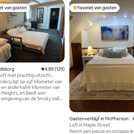
iet van gasten
Favoriet van gasten
iet van gasten
Topfavoriet van gasten
 van 4,88 op 5, 113 recensies
indsborg
Gemiddelde beoordeling van 4,89 op 5, 129 r
4,89 (129)
loft met prachtig uitzicht
indsborg)
erij ligt op vijf kilometer van
 en anderhalve kilometer van
Heights, en biedt een
 omgeving van de Smoky Valley
iggende landbouwgrond. Het is
 en vredig, op een halve mijl
openbare weg. Deze ruimte is
Gastenverblijf in McPherson
 van een trouwlocatie 'schuur'
Loft in Maple Street
bruiken om bruiloften te
Neem een pauze en ontspan in 
en in vele weekenden