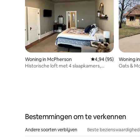
Woning in McPherson
Gemiddelde beoordelin
4,94 (95)
Woning i
Historische loft met 4 slaapkamers,
Oats & Mo
geschikt voor maximaal 6 personen
Bestemmingen om te verkennen
Andere soorten verblijven
Beste bezienswaardighede