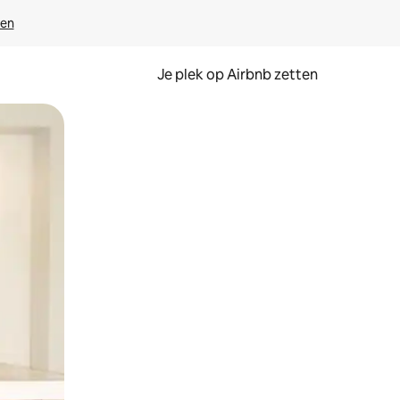
ven
Je plek op Airbnb zetten
en of swipen.