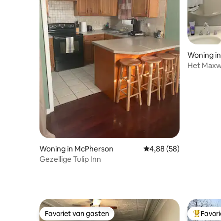
Woning i
Het Maxw
schoonm
Woning in McPherson
Gemiddelde beoordelin
4,88 (58)
Gezellige Tulip Inn
Favoriet van gasten
Favor
Favoriet van gasten
Topfavor