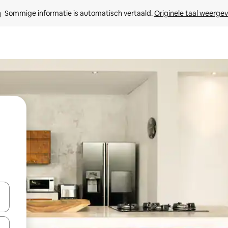
Sommige informatie is automatisch vertaald. 
Originele taal weerge
een keuze met je de pijltjestoetsen omhoog en omlaag, óf door te tikk