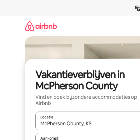
Ga
direct
naar
inhoud
Vakantieverblijven in
McPherson County
Vind en boek bijzondere accommodaties op
Airbnb
Locatie
Wanneer er resultaten beschikbaar zijn, maak je 
Aankomst