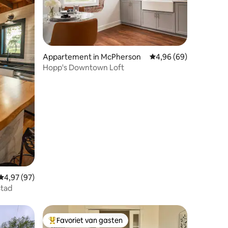
ecensies
Appartement in McPherson
Gemiddelde beoordelin
4,96 (69)
Hopp's Downtown Loft
Gemiddelde beoordeling van 4,97 op 5, 97 recensies
4,97 (97)
stad
Favoriet van gasten
Topfavoriet van gasten