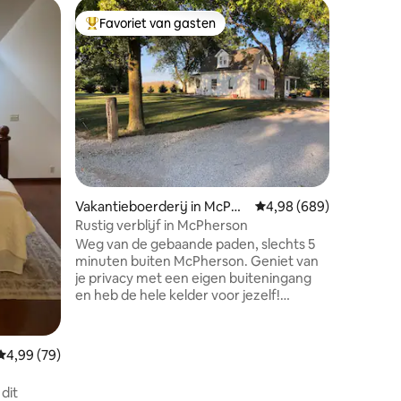
Loft in 
Favoriet van gasten
Favorie
Topfavoriet van gasten
Favorie
Historis
van 1909
Dit ruim
1400 vie
McPherso
Onlangs 
Privé ve
direct na
ontbijt. 
ligt op l
het centr
ecensies
Vakantieboerderij in McPhe
Gemiddelde beoordeling
4,98 (689)
historis
rson
veel mee
Rustig verblijf in McPherson
McPherso
Weg van de gebaande paden, slechts 5
minuten buiten McPherson. Geniet van
je privacy met een eigen buiteningang
en heb de hele kelder voor jezelf!
Ontspan in de woonkamer met de tv
met groot scherm en wifi. Bespaar op
maaltijden in de keuken en haal de was in
Gemiddelde beoordeling van 4,99 op 5, 79 recensies
4,99 (79)
met de wasmachine/droger.
Luchtmatrassen beschikbaar als u met
dit
kinderen reist. Achtertuin grenst aan