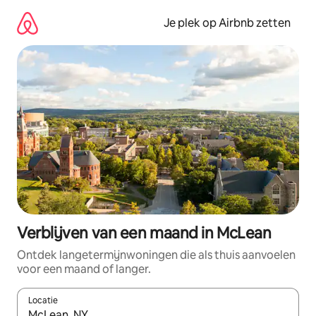
Ga
direct
Je plek op Airbnb zetten
naar
inhoud
Verblijven van een maand in McLean
Ontdek langetermijnwoningen die als thuis aanvoelen
voor een maand of langer.
Locatie
Wanneer er resultaten beschikbaar zijn, maak je een keuze met 