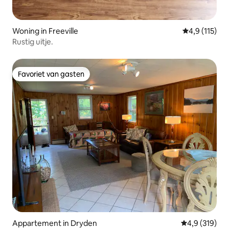
Woning in Freeville
Gemiddelde b
4,9 (115)
Rustig uitje.
Favoriet van gasten
Favoriet van gasten
Appartement in Dryden
Gemiddelde be
4,9 (319)