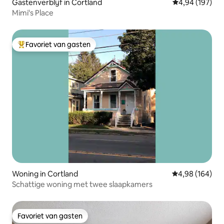
Gastenverblijf in Cortland
Gemiddelde beo
4,94 (197)
Mimi's Place
Favoriet van gasten
Topfavoriet van gasten
Woning in Cortland
Gemiddelde beo
4,98 (164)
Schattige woning met twee slaapkamers
Favoriet van gasten
Favoriet van gasten