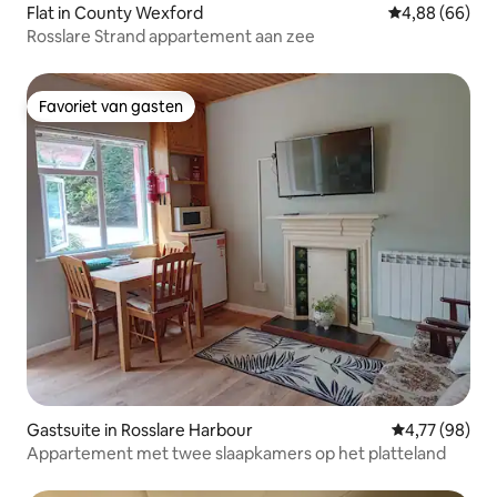
Flat in County Wexford
Gemiddelde be
4,88 (66)
Rosslare Strand appartement aan zee
Favoriet van gasten
Favoriet van gasten
Gastsuite in Rosslare Harbour
Gemiddelde be
4,77 (98)
Appartement met twee slaapkamers op het platteland