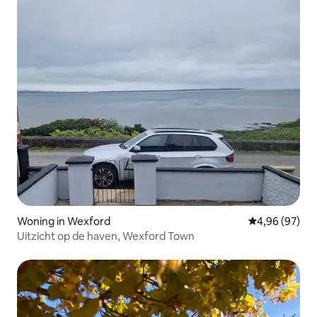
Woning in Wexford
Gemiddelde be
4,96 (97)
Uitzicht op de haven, Wexford Town