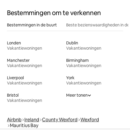
Bestemmingen om te verkennen
Bestemmingen in de buurt
Beste bezienswaardigheden in de
Londen
Dublin
Vakantiewoningen
Vakantiewoningen
Manchester
Birmingham
Vakantiewoningen
Vakantiewoningen
Liverpool
York
Vakantiewoningen
Vakantiewoningen
Bristol
Meer tonen
Vakantiewoningen
Airbnb
Ireland
County Wexford
Wexford
Mauritius Bay