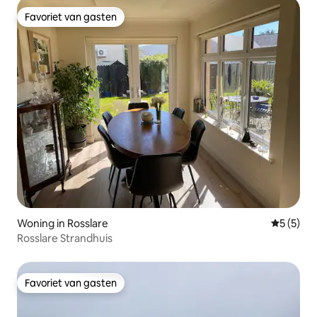
Favoriet van gasten
Favoriet van gasten
Woning in Rosslare
Gemiddeld
5 (5)
Rosslare Strandhuis
Favoriet van gasten
Favoriet van gasten