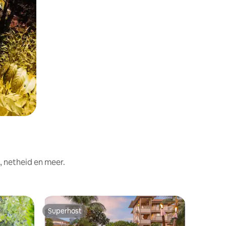
, netheid en meer.
Hotelkam
Superhost
Superho
Superhost
Superho
Uitzicht