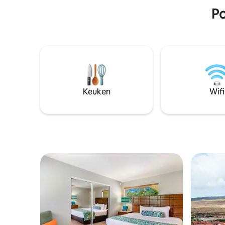
Tennisveld Uitzicht op✔ de oceaan
snel!
Po
Locatie ✔ aan het strand
Keuken
Wifi