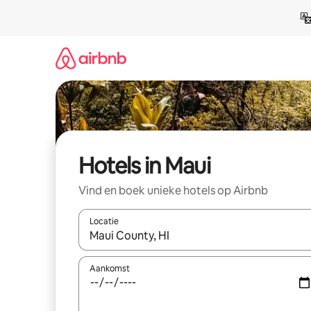
Ga
direct
naar
inhoud
Hotels in Maui
Vind en boek unieke hotels op Airbnb
Locatie
Wanneer er resultaten beschikbaar zijn, maak je 
Aankomst