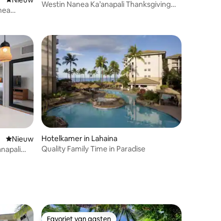
Westin Nanea Ka’anapali Thanksgiving
nea
Week 11/21-28
Hotelkamer in Lahaina
Nieuwe accommodatie
Nieuw
Quality Family Time in Paradise
anapali
Favoriet van gasten