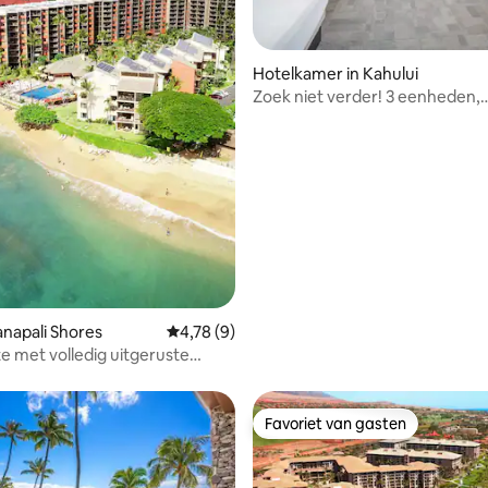
Hotelkamer in Kahului
tie
Zoek niet verder! 3 eenheden,
buitenzwembad, aan de oceaa
napali Shores
Gemiddelde beoordeling van 4,78 op 5, 9 r
4,78 (9)
te met volledig uitgeruste
Favoriet van gasten
Favoriet van gasten