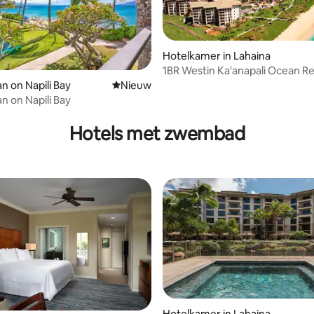
Hotelkamer in Lahaina
1BR Westin Ka'anapali Ocean Res
timeshare
n on Napili Bay
Nieuwe accommodatie
Nieuw
n on Napili Bay
tie
Hotels met zwembad
Hotelkamer in Lahaina