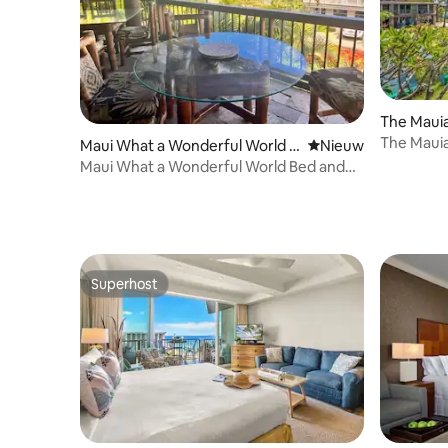
The Mauia
The Mauia
Maui What a Wonderful World B
Nieuwe accommoda
Nieuw
ed and Breakfast
Maui What a Wonderful World Bed and
Breakfast
Superhost
Superhost