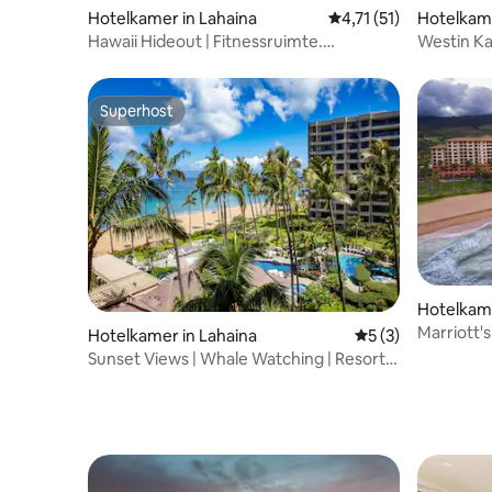
Hotelkamer in Lahaina
Gemiddelde beoordelin
4,71 (51)
Hotelkame
Hawaii Hideout | Fitnessruimte.
Westin Ka
Zwembad. Locatie aan zee.
Ocean Vi
Superhost
Superhost
Hotelkame
Marriott'
Hotelkamer in Lahaina
Gemiddelde beoord
5 (3)
3/6-3/13/
Sunset Views | Whale Watching | Resort
Amenities