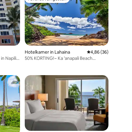
Favoriet van gasten
ecensies
Hotelkamer in Lahaina
Gemiddelde beoordelin
4,86 (36)
in Napili
50% KORTING!~ Ka 'anapali Beach
Oceanview ~ White Season