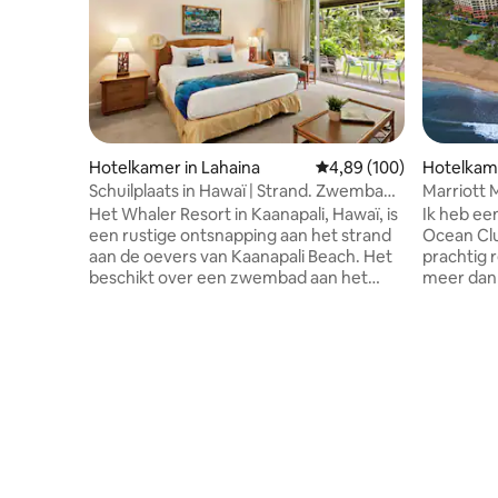
Hotelkamer in Lahaina
Gemiddelde beoordeling
4,89 (100)
Hotelkame
Schuilplaats in Hawaï | Strand. Zwembad.
Marriott 
Uitzicht op de oceaan.
Het Whaler Resort in Kaanapali, Hawaï, is
Ik heb ee
een rustige ontsnapping aan het strand
Ocean Clu
aan de oevers van Kaanapali Beach. Het
prachtig 
beschikt over een zwembad aan het
meer dan $
strand, een volledig uitgerust
minder om
fitnesscentrum en een barbecueplek.
Ik zal je
Gasten kunnen genieten van directe
en je chec
toegang tot gouden zand en helder
voorzieni
water, perfect om te snorkelen,
alsof je een
zwemmen of gewoon genieten van de
rekening 
zon. Met zijn weelderige tuinen en een
en ik zou
prachtig uitzicht biedt The Whaler Resort
bericht t
de essentie van een Hawaïaans uitje. ✔
met je da
Zwembad ✔ Barbecue. ✔ Tuin ✔
dat ze bes