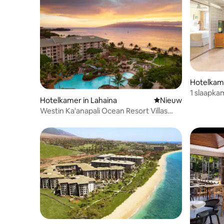
Hotelkame
1 slaapkam
Hotelkamer in Lahaina
Nieuwe accommoda
Nieuw
Westin Ka'anapali Ocean Resort Villas
North - 1 slaapkamer