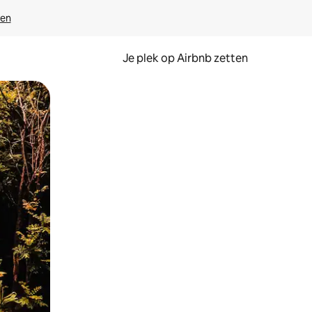
ven
Je plek op Airbnb zetten
en of swipen.