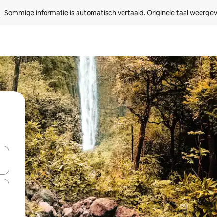
Sommige informatie is automatisch vertaald. 
Originele taal weerge
een keuze met je de pijltjestoetsen omhoog en omlaag, óf door te tikk