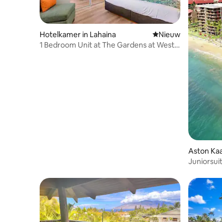
Hotelkamer in Lahaina
Nieuwe accommoda
Nieuw
1 Bedroom Unit at The Gardens at West
Maui
Aston Kaa
Juniorsui
keuken