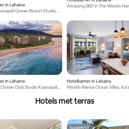
g van 4,71 op 5, 51 recensies
r in Lahaina
Amazing 2BD in The Westin Na
anapali Ocean Resort Studio
Ocean Villas
ew
r in Lahaina
Hotelkamer in Lahaina
s Ocean Club Studio Kaanapali
Westin Nanea Ocean Villas, Ka'
eling van 5 op 5, 3 recensies
27
2BR Sleeps 6
Hotels met terras
Superhost