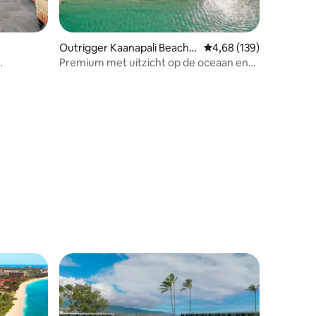
Outrigger Kaanapali Beach R
Gemiddelde beoordeling
4,68 (139)
esort
Premium met uitzicht op de oceaan en
n!
kingsize bed
ecensies