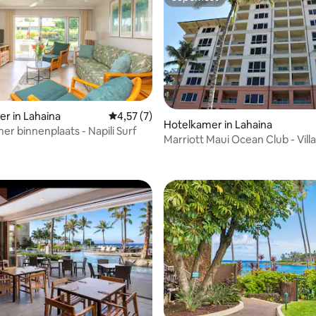
Superhost
r in Lahaina
Gemiddelde beoordeling van 4,57 op 5, 7 r
4,57 (7)
Hotelkamer in Lahaina
er binnenplaats - Napili Surf
Marriott Maui Ocean Club - Villa 
tie
of Lahaina