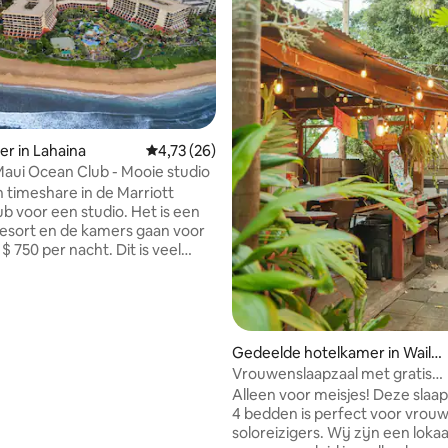
 van 4,89 op 5, 100 recensies
r in Lahaina
Gemiddelde beoordeling van 4,73 op 5, 26 r
4,73 (26)
Maui Ocean Club - Mooie studio
n timeshare in de Marriott
b voor een studio. Het is een
resort en de kamers gaan voor
 750 per nacht. Dit is veel
dat ik het niet kan gebruiken.
 naam aan het hotel doorgeven
kt in als een normale gast. Alle
ngen, enz. zijn beschikbaar, net
 hotelgast bent. HOUD er
Gedeelde hotelkamer in Wailu
mee dat er geen annulering is
ku
Vrouwenslaapzaal met gratis
 je willen vragen om me een
rondleidingen
Alleen voor meisjes! Deze slaa
e sturen voordat je reserveert
4 bedden is perfect voor vrouw
tums, zodat ik kan verifiëren
soloreizigers. Wij zijn een loka
chikbaar zijn. Ik reageer heel