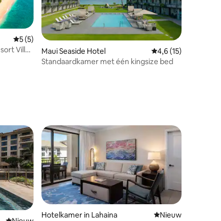
Gemiddelde beoordeling van 5 op 5, 5 recensies
5 (5)
ort Villa
Maui Seaside Hotel
Gemiddelde beoordel
4,6 (15)
Standaardkamer met één kingsize bed
Hotelkamer in Lahaina
Nieuwe accommoda
Nieuw
Nieuwe accommodatie
Nieuw