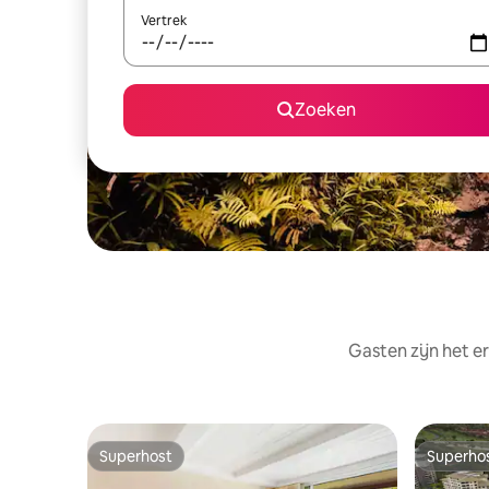
Vertrek
Zoeken
Gasten zijn het e
Superhost
Superho
Superhost
Superho