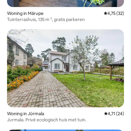
Woning in Mārupe
Gemiddelde be
4,75 (32)
Tuinterrashuis, 135 m ², gratis parkeren
Woning in Jūrmala
Gemiddelde b
4,71 (24)
Jurmala. Privé ecologisch huis met tuin.