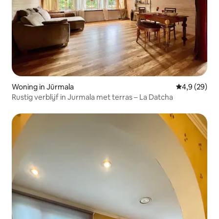
Woning in Jūrmala
Gemiddelde b
4,9 (29)
Rustig verblijf in Jurmala met terras – La Datcha