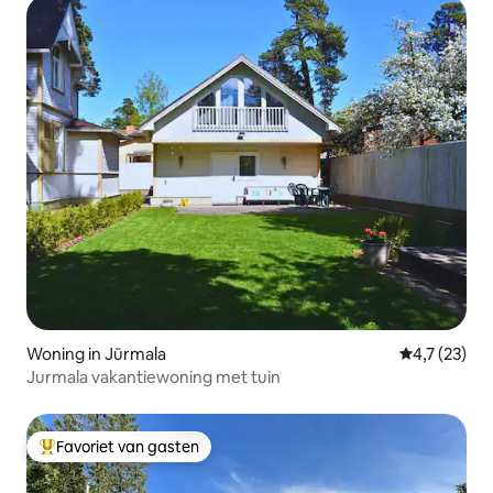
Woning in Jūrmala
Gemiddelde 
4,7 (23)
Jurmala vakantiewoning met tuin
Favoriet van gasten
Topfavoriet van gasten