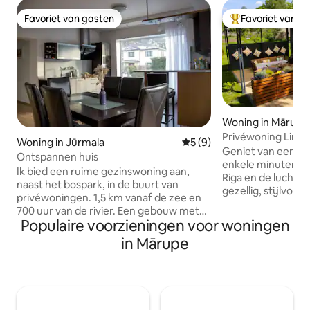
Favoriet van gasten
Favoriet van g
Favoriet van gasten
Topfavoriet van 
Woning in Mārupe
Privéwoning Linini
Woning in Jūrmala
Gemiddelde beoordeling va
5 (9)
Geniet van een rus
Ontspannen huis
enkele minuten v
Ik bied een ruime gezinswoning aan,
Riga en de luchthav
naast het bospark, in de buurt van
gezellig, stijlvol in
privéwoningen. 1,5 km vanaf de zee en
ontworpen om com
700 uur van de rivier. Een gebouw met
bieden. Buiten wo
Populaire voorzieningen voor woningen
ruime en lichte kamers. Op de 1e
verwelkomd door e
verdieping is er een hal, woonkamer of
in Mārupe
tuin, geschikt vo
woonkamer met een open haard en een
kinderen als koppe
uitgang naar het buitenterras,waar er
van rust. 's Avond
een barbecue plaats. Een volledig
overkapping met 
uitgeruste keuken met een eethoek,
bijzondere sfeer -
open haard en zithoek,toilet en
ontspannen, zelfs 