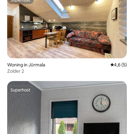
Superhost
Superhost
Woning in Jūrmala
Gemiddelde 
4,6 (5)
Zolder 2
Superhost
Superhost