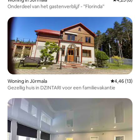
Onderdeel van het gastenverblijf - ''Florinda''
Woning in Jūrmala
Gemiddelde be
4,46 (13)
Gezellig huis in DZINTARI voor een familievakantie