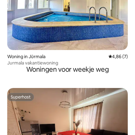
Woning in Jūrmala
Gemiddelde b
4,86 (7)
Jurmala vakantiewoning
Woningen voor weekje weg
Superhost
Superhost