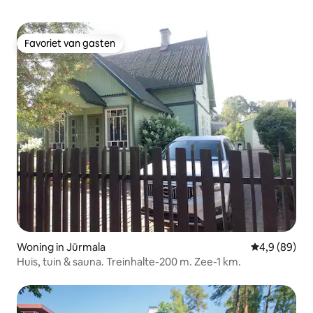
Favoriet van gasten
Favoriet van gasten
Woning in Jūrmala
Gemiddelde b
4,9 (89)
Huis, tuin & sauna. Treinhalte-200 m. Zee-1 km.