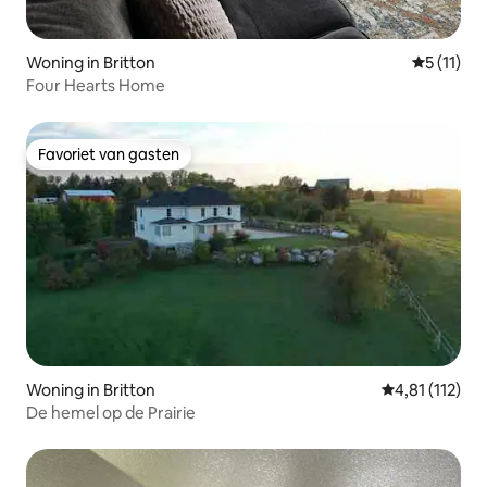
Woning in Britton
Gemiddeld
5 (11)
Four Hearts Home
Favoriet van gasten
Favoriet van gasten
Woning in Britton
Gemiddelde be
4,81 (112)
De hemel op de Prairie