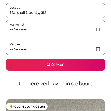
Locatie
Wanneer er resultaten beschikbaar zijn, maak je een keuze met 
Aankomst
Vertrek
Zoeken
Langere verblijven in de buurt
Favoriet van gasten
Topfavoriet van gasten