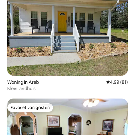
Woning in Arab
Gemiddelde be
4,99 (81)
Klein landhuis
Favoriet van gasten
Favoriet van gasten