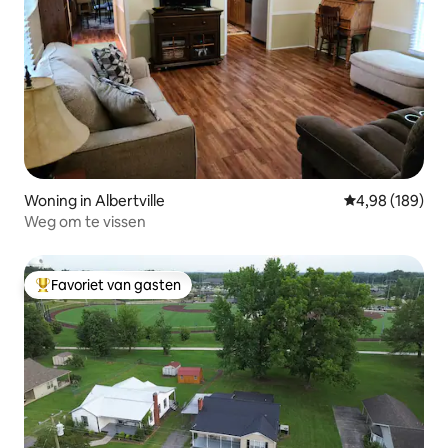
Woning in Albertville
Gemiddelde beo
4,98 (189)
Weg om te vissen
Favoriet van gasten
Topfavoriet van gasten