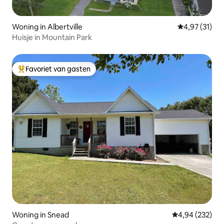
Woning in Albertville
Gemiddelde be
4,97 (31)
Huisje in Mountain Park
Favoriet van gasten
Topfavoriet van gasten
Woning in Snead
Gemiddelde beo
4,94 (232)