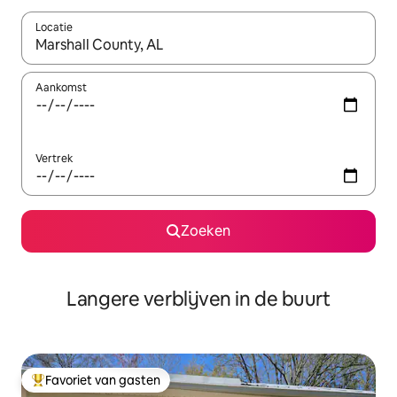
Locatie
Wanneer er resultaten beschikbaar zijn, maak je een keuze met 
Aankomst
Vertrek
Zoeken
Langere verblijven in de buurt
Favoriet van gasten
Topfavoriet van gasten