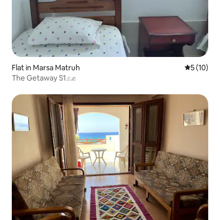
Flat in Marsa Matruh
Gemiddelde
5 (10)
The Getaway S1𓃭