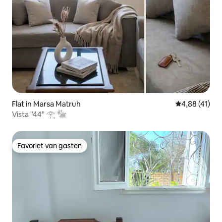
Flat in Marsa Matruh
Gemiddelde be
4,88 (41)
Vista "44" 𓂀 𓅋
Favoriet van gasten
Favoriet van gasten