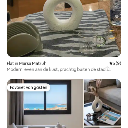
Flat in Marsa Matruh
Gemiddeld
5 (9)
Modern leven aan de kust, prachtig buiten de stad ​𓅓
Favoriet van gasten
Favoriet van gasten