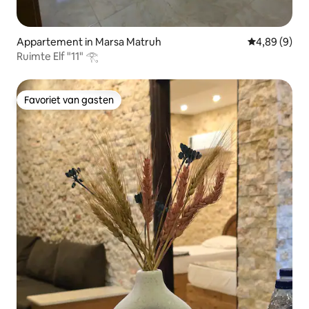
Appartement in Marsa Matruh
Gemiddelde b
4,89 (9)
​Ruimte Elf "11" 𓂀
Favoriet van gasten
Favoriet van gasten