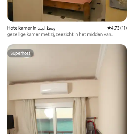
Hotelkamer in وسط البلد
Gemiddelde b
4,73 (11)
gezellige kamer met zijzeezicht in het midden van
Matrouh
Superhost
Superhost