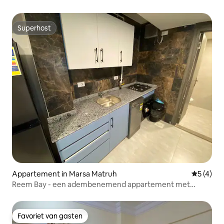
Superhost
Superhost
Appartement in Marsa Matruh
Gemiddeld
5 (4)
Reem Bay - een adembenemend appartement met
zeezicht
Favoriet van gasten
Favoriet van gasten