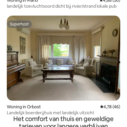
Woning in Marlo
Gemiddelde be
4,88 (50)
landelijk toevluchtsoord dicht bij rivier/strand lokale pub
Superhost
Superhost
Woning in Orbost
Gemiddelde be
4,78 (46)
Landelijk boerderijhuis met landelijk uitzicht
Het comfort van thuis en geweldige
tarieven voor langere verblijven