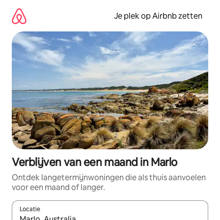
Ga
direct
Je plek op Airbnb zetten
naar
inhoud
Verblijven van een maand in Marlo
Ontdek langetermijnwoningen die als thuis aanvoelen
voor een maand of langer.
Locatie
Wanneer er resultaten beschikbaar zijn, maak je een keuze met 