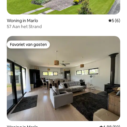
Woning in Marlo
Gemiddeld
5 (6)
57 Aan het Strand
Favoriet van gasten
Favoriet van gasten