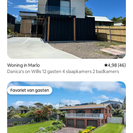
Woning in Marlo
Gemiddelde be
4,98 (46)
Danica's on Willis 12 gasten 4 slaapkamers 2 badkamers
Favoriet van gasten
Favoriet van gasten