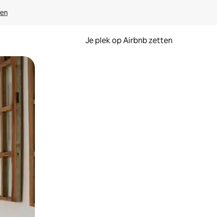
ven
Je plek op Airbnb zetten
en of swipen.