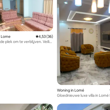
n Lome
Gemiddelde beoordeling van 4,53 op 5, 36 r
4,53 (36)
e plek om te verblijven. Veilig
tabel.
ng van 4,71 op 5, 7 recensies
Woning in Lomé
Gloednieuwe luxe villa in Lomé