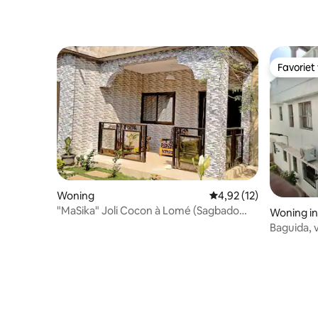
Favoriet
Favoriet
Woning
Gemiddelde beoordelin
4,92 (12)
"MaSika" Joli Cocon à Lomé (Sagbado
Woning i
Adidogomé)
Baguida, 
en even