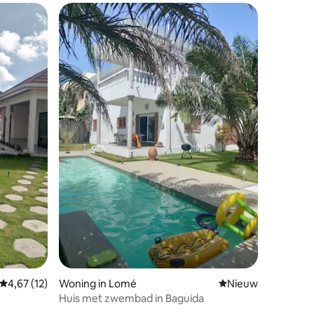
Gemiddelde beoordeling van 4,67 op 5, 12 recensies
4,67 (12)
Woning in Lomé
Nieuwe accommoda
Nieuw
Huis met zwembad in Baguida