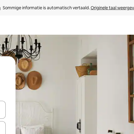
Sommige informatie is automatisch vertaald. 
Originele taal weerge
een keuze met je de pijltjestoetsen omhoog en omlaag, óf door te tikk