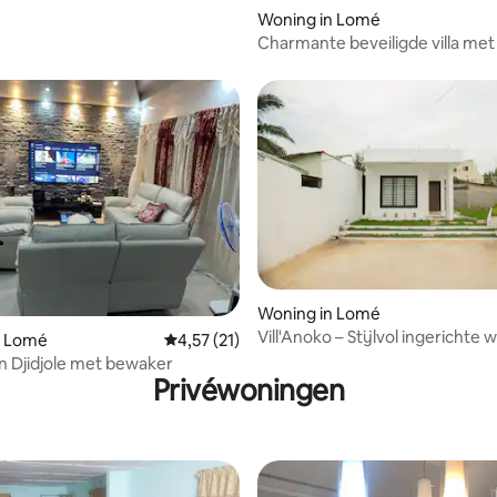
Woning in Lomé
Charmante beveiligde villa met t
Lomé
Woning in Lomé
Vill'Anoko – Stijlvol ingerichte 
eling van 5 op 5, 4 recensies
n Lomé
Gemiddelde beoordeling van 4,57 op 5, 21 r
4,57 (21)
met tuin
a in Djidjole met bewaker
Privéwoningen