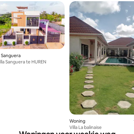
n Sanguera
lla Sanguera te HUREN
eling van 5 op 5, 4 recensies
Woning
Villa La balinaise