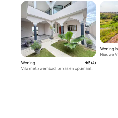
Woning i
Nieuwe Vi
Woning
Gemiddelde beoord
5 (4)
Villa met zwembad, terras en optimaal
comfort