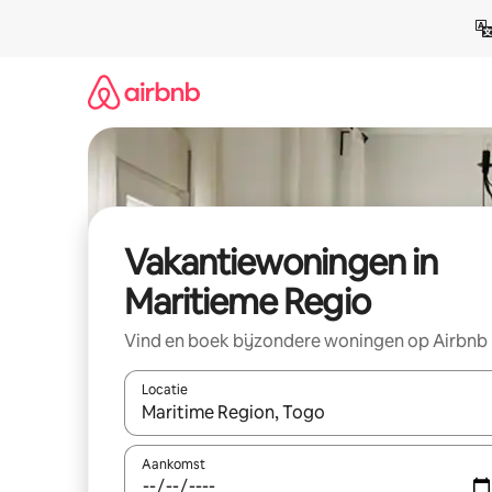
Ga
direct
naar
inhoud
Vakantiewoningen in
Maritieme Regio
Vind en boek bijzondere woningen op Airbnb
Locatie
Wanneer er resultaten beschikbaar zijn, maak je 
Aankomst