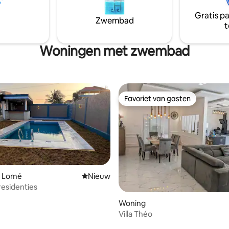
keuken en gezellige kamer.
éjour agréable NB : Courant à la
Gratis p
u voyageur
Zwembad
t
Woningen met zwembad
Favoriet van gasten
Favoriet van gasten
n Lomé
Nieuwe accommodatie
Nieuw
residenties
g van 4,92 op 5, 13 recensies
Woning
Villa Théo