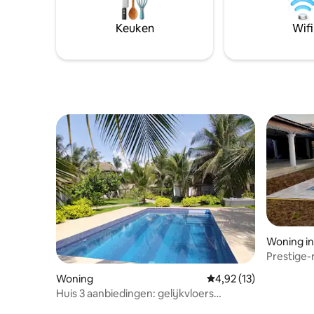
pour un s
pas disponible à ces horaires.
charge d
Keuken
Wifi
Woning i
Prestige-
Woning
Gemiddelde beoordelin
4,92 (13)
Huis 3 aanbiedingen: gelijkvloers
(vermeld tarief) studio + verdieping