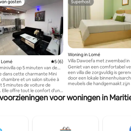
 van gasten
Superhost
 van gasten
Superhost
Woning in Lomé
ng van 4,7 op 5, 10 recensies
Villa Dawoefa met zwembad in 
n Lomé
Gemiddelde beoordeling van 5 op 5, 6 r
5 (6)
van CETEF-Togo 2000
Geniet van een comfortabel verb
inivilla op 5 minuten van de
een villa die zorgvuldig is gere
en
 dans cette charmante Mini
door een lokale binnenhuisarch
e chambre et un salon située à
meubels die handgemaakt zijn
 5 minutes de voiture de
ambachtslieden uit het land. P
. Elle offre tout le confort d’un
voor een solo-verblijf, een duo
 voorzieningen voor woningen in Marit
z-soi moderne et apaisant. La
zakenreis, dit huis is de perfec
 Une chambre
tussen werk en plezier. Het ligt
vec lit double • Un salon
slechts 4 minuten van het CET
e télé • Un WC visiteur
(Togo 2000) en op 8 minuten v
luchthaven en biedt rust, priva
Fi haut débit • Quartier
ontspanning: privézwembad, u
tion