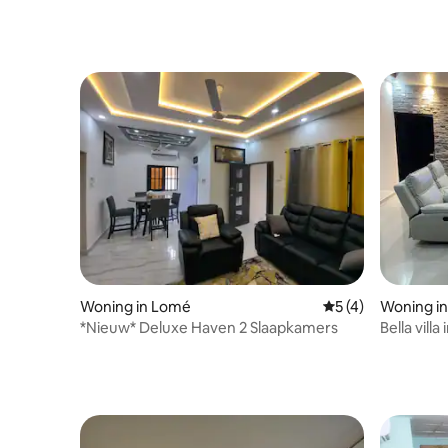
Woning in Lomé
Gemiddelde beoord
5 (4)
Woning i
*Nieuw* Deluxe Haven 2 Slaapkamers
Bella vill