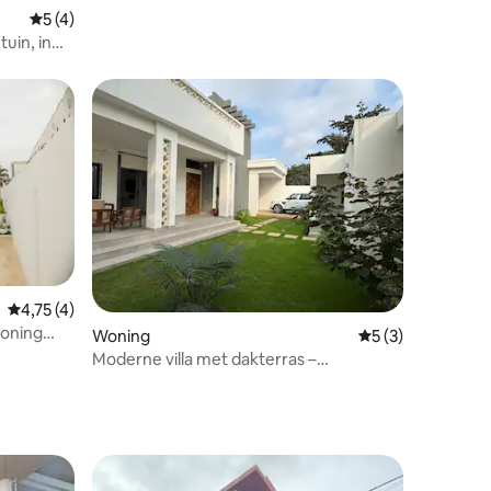
Gemiddelde beoordeling van 5 op 5, 4 recensies
5 (4)
uin, in
Gemiddelde beoordeling van 4,75 op 5, 4 recensies
4,75 (4)
woning
ecensies
Woning
Gemiddelde beoor
5 (3)
Moderne villa met dakterras –
Adidogomé, Lomé