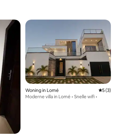
ecensies
Woning in Lomé
Gemiddelde beoor
5 (3)
Moderne villa in Lomé • Snelle wifi •