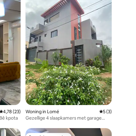
ecensies
Gemiddelde beoordeling van 4,78 op 5, 23 recensies
4,78 (23)
Woning in Lomé
Gemiddelde beoor
5 (3)
 Bê kpota
Gezellige 4 slaapkamers met garage
(autoverhuur beschikbaar)